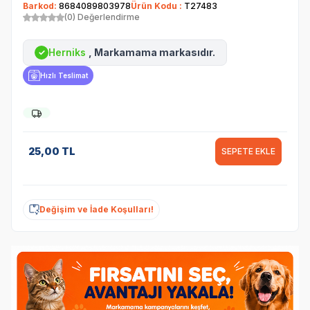
Barkod:
8684089803978
Ürün Kodu :
T27483
(0) Değerlendirme
Herniks
, Markamama markasıdır.
✓
Hızlı Teslimat
25,00
TL
SEPETE EKLE
Değişim ve İade Koşulları!