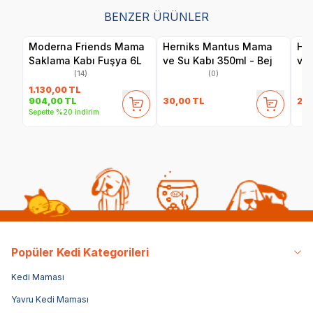
BENZER ÜRÜNLER
Moderna Friends Mama
Herniks Mantus Mama
He
Saklama Kabı Fuşya 6L
ve Su Kabı 350ml - Bej
ve 
(14)
(0)
1.130,00
TL
30,00
TL
25,
904,00
TL
Sepette %20 indirim
Popüler Kedi Kategorileri
Kedi Maması
Yavru Kedi Maması