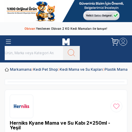
Obivan
Yenilenen Obivan 2 KG Kedi Mamaları ile tanışın!
Markamama
Kedi Pet Shop
Kedi Mama ve Su Kapları
Plastik Mama v
Favoriye
Herniks Kyane Mama ve Su Kabı 2x250ml -
Yeşil