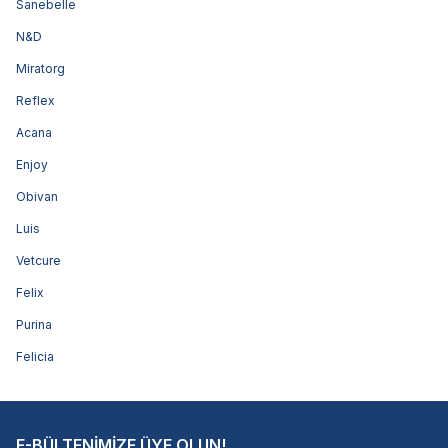
Sanebelle
N&D
Miratorg
Reflex
Acana
Enjoy
Obivan
Luis
Vetcure
Felix
Purina
Felicia
E-BÜLTENİMİZE ÜYE OLUN!