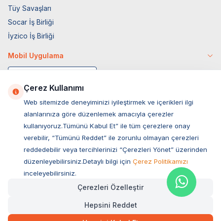
Tüy Savaşları
Socar İş Birliği
İyzico İş Birliği
Mobil Uygulama
Çerez Kullanımı
Web sitemizde deneyiminizi iyileştirmek ve içerikleri ilgi
alanlarınıza göre düzenlemek amacıyla çerezler
kullanıyoruz.Tümünü Kabul Et” ile tüm çerezlere onay
verebilir, “Tümünü Reddet” ile zorunlu olmayan çerezleri
reddedebilir veya tercihlerinizi “Çerezleri Yönet” üzerinden
düzenleyebilirsiniz.Detaylı bilgi için
Çerez Politikamızı
Müşteri Hizmetleri
inceleyebilirsiniz.
Çerezleri Özelleştir
Sıkça Sorulan Sorular
Hepsini Reddet
Adres
25,00
TL
Hızlı Teslimat
Ovacık Mah. Hacıoğlu Sok. No:13 Başiskele / KOCAELİ