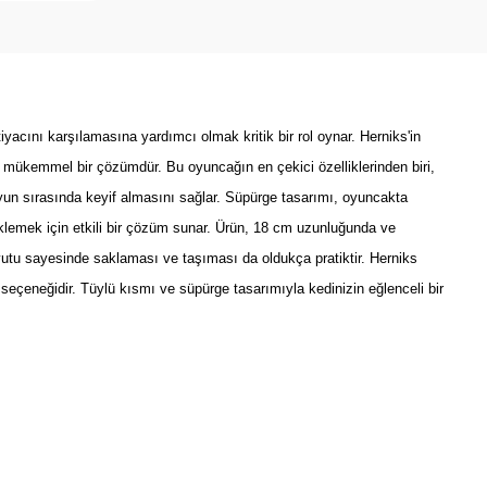
iyacını karşılamasına yardımcı olmak kritik bir rol oynar. Herniks'in
k mükemmel bir çözümdür. Bu oyuncağın en çekici özelliklerinden biri,
oyun sırasında keyif almasını sağlar. Süpürge tasarımı, oyuncakta
teklemek için etkili bir çözüm sunar. Ürün, 18 cm uzunluğunda ve
utu sayesinde saklaması ve taşıması da oldukça pratiktir. Herniks
 seçeneğidir. Tüylü kısmı ve süpürge tasarımıyla kedinizin eğlenceli bir