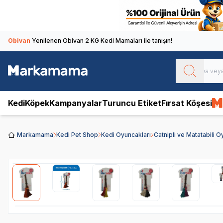
Obivan
Yenilenen Obivan 2 KG Kedi Mamaları ile tanışın!
Kedi
Köpek
Kampanyalar
Turuncu Etiket
Fırsat Köşesi
Markamama
Kedi Pet Shop
Kedi Oyuncakları
Catnipli ve Matatabili 