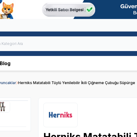
Blog
Oyuncaklar
Herniks Matatabili Tüylü Yenilebilir İkili Çiğneme Çubuğu Süpürge
Herniks Matatabili Tü