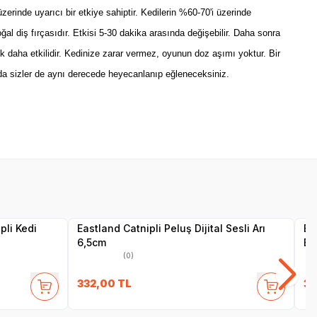
zerinde uyarıcı bir etkiye sahiptir. Kedilerin %60-70'i üzerinde
al diş fırçasıdır.
Etkisi 5-30 dakika arasında değişebilir. Daha sonra
) çok daha etkilidir. Kedinize zarar vermez, oyunun doz aşımı yoktur.
Bir
da sizler de aynı derecede heyecanlanıp eğleneceksiniz.
Yetkili
Satıcı
pli Kedi
Eastland Catnipli Peluş Dijital Sesli Arı
Ea
6,5cm
Bö
(0)
332,00
TL
37