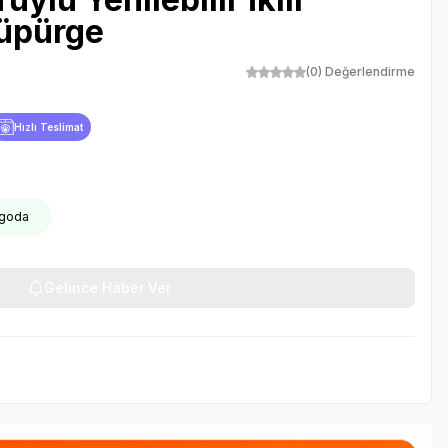
üpürge
(0) Değerlendirme
Hızlı Teslimat
rgoda
Gelince Haber Ver