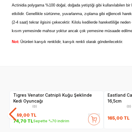
Actinidia polygama %100 doğal, doğada yetiştiği gibi kullanılabilen bir b
etkilidir.
Genellikle sürtünme, yuvarlanma, zıplama gibi eğlenceli hareke
(2-4 saat) tekrar ilgisini çekecektir. Kilolu kedilerde hareketliliğe ned
kısım yemesinde mahsur yoktur ancak çok yemesine müsaade edilmez. Ma
Not:
Ürünleri karışık renklidir, karışık renkli olarak gönderilecektir.
Yetkili
Satıcı
Tigres Venator Catnipli Kuğu Şeklinde
Eastland Catn
Kedi Oyuncağı
16,5cm
(0)
(0)
249,00
TL
165,00
TL
74,70
TL
Sepette %70 indirim