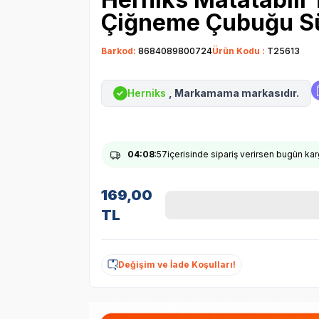
Çiğneme Çubuğu S
Barkod:
8684089800724
Ürün Kodu :
T25613
Herniks
, Markamama markasıdır.
✓
04
:08
:57
içerisinde sipariş verirsen bugün ka
169,00
TL
Değişim ve İade Koşulları!