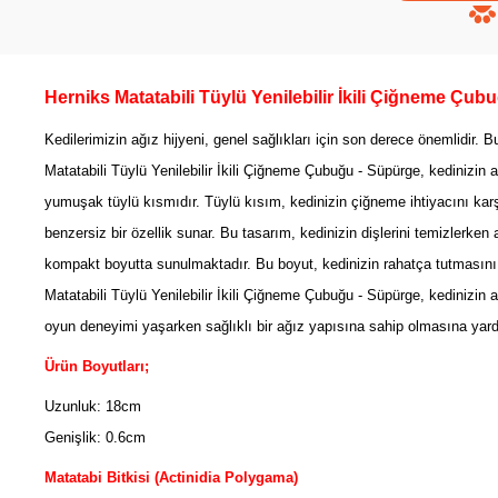
Herniks Matatabili Tüylü Yenilebilir İkili Çiğneme Çu
Kedilerimizin ağız hijyeni, genel sağlıkları için son derece önemlidir. 
Matatabili Tüylü Yenilebilir İkili Çiğneme Çubuğu - Süpürge, kedinizi
yumuşak tüylü kısmıdır. Tüylü kısım, kedinizin çiğneme ihtiyacını karş
benzersiz bir özellik sunar. Bu tasarım, kedinizin dişlerini temizlerke
kompakt boyutta sunulmaktadır. Bu boyut, kedinizin rahatça tutmasını
Matatabili Tüylü Yenilebilir İkili Çiğneme Çubuğu - Süpürge, kedinizin 
oyun deneyimi yaşarken sağlıklı bir ağız yapısına sahip olmasına yardı
Ürün Boyutları;
Uzunluk: 18cm
Genişlik: 0.6cm
Matatabi Bitkisi (Actinidia Polygama)