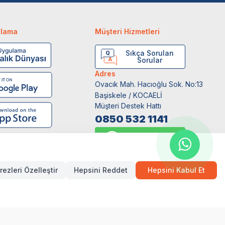
ulama
Müşteri Hizmetleri
Sıkça Sorulan
Sorular
Adres
Ovacık Mah. Hacıoğlu Sok. No:13
Başiskele / KOCAELİ
Müşteri Destek Hattı
0850 532 1141
WhatsApp Destek
0554 871 66 20
rezleri Özelleştir
Hepsini Reddet
Hepsini Kabul Et
Hızlı Teslimat