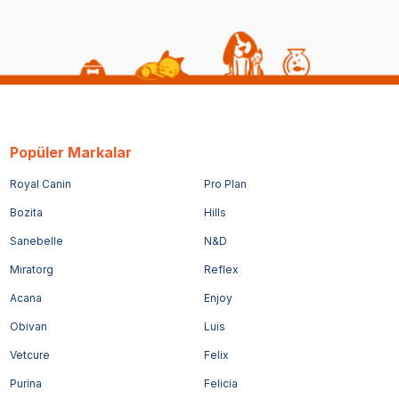
Popüler Markalar
Royal Canin
Pro Plan
Bozita
Hills
Sanebelle
N&D
Miratorg
Reflex
Acana
Enjoy
Obivan
Luis
Vetcure
Felix
Purina
Felicia