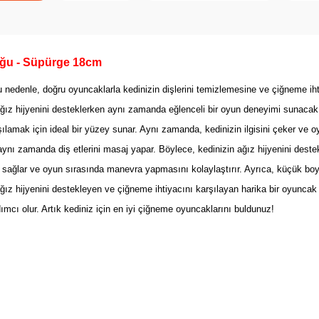
buğu - Süpürge 18cm
Bu nedenle, doğru oyuncaklarla kedinizin dişlerini temizlemesine ve çiğneme iht
n ağız hijyenini desteklerken aynı zamanda eğlenceli bir oyun deneyimi sunaca
ılamak için ideal bir yüzey sunar. Aynı zamanda, kedinizin ilgisini çeker ve 
n aynı zamanda diş etlerini masaj yapar. Böylece, kedinizin ağız hijyenini des
 sağlar ve oyun sırasında manevra yapmasını kolaylaştırır. Ayrıca, küçük boy
ağız hijyenini destekleyen ve çiğneme ihtiyacını karşılayan harika bir oyuncak
mcı olur. Artık kediniz için en iyi çiğneme oyuncaklarını buldunuz!