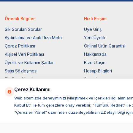
Önemli Bilgiler
Hızlı Erişim
Sık Sorulan Sorular
Üye Giriş
Aydınlatma ve Açık Rıza Metni
Yeni Üyelik
Çerez Politikası
Orijinal Ürün Garantisi
Kişisel Veri Politikası
Hakkımızda
Üyelik ve Kullanım Şartları
Bize Ulaşın
Satış Sözleşmesi
Hesap Bilgileri
Teslimat Koşulları
Sepetim
Ticari Elektronik İzin
Blog Sayfası
Çerez Kullanımı
Elektronik İleti Aydınlatma Metni
Müşteri Hizmetleri
Web sitemizde deneyiminizi iyileştirmek ve içerikleri ilgi alan
Kabul Et” ile tüm çerezlere onay verebilir, “Tümünü Reddet” ile 
“Çerezleri Yönet” üzerinden düzenleyebilirsiniz.Detaylı bilgi için
Herniks Matatabili Tüylü Yenilebilir İkili Çiğneme Çub