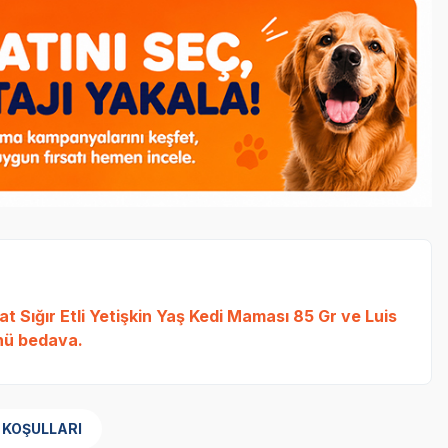
t Sığır Etli Yetişkin Yaş Kedi Maması 85 Gr
ve
Luis
ü bedava.
 KOŞULLARI