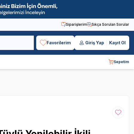
Siparişlerim
Sıkça Sorulan Sorular
Favorilerim
Giriş Yap
Kayıt Ol
Sepetim
Favoriye
ylü Yenilebilir İkili