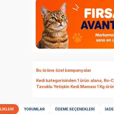
Bu ürüne özel kampanyalar
Kedi
kategorisinden 1 ürün alana,
Ro-Ca
Tavuklu Yetişkin Kedi Maması 1 Kg
ürün
LIKLERI
YORUMLAR
ÖDEME SEÇENEKLERI
İADE