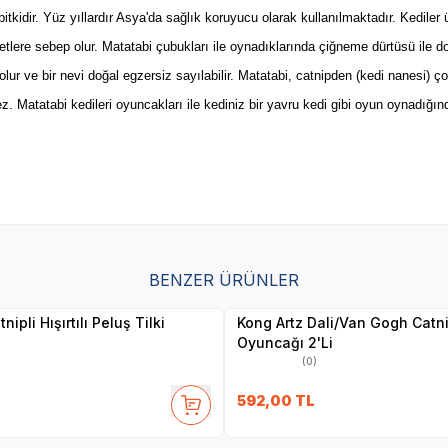
itkidir. Yüz yıllardır Asya'da sağlık koruyucu olarak kullanılmaktadır. Kediler ü
tlere sebep olur. Matatabi çubukları ile oynadıklarında çiğneme dürtüsü ile doğ
en olur ve bir nevi doğal egzersiz sayılabilir. Matatabi, catnipden (kedi nanesi
tatabi kedileri oyuncakları ile kediniz bir yavru kedi gibi oyun oynadığın
BENZER ÜRÜNLER
Yetkili
Yetkili
Satıcı
Satıcı
ipli Hışırtılı Peluş Tilki
Kong Artz Dali/Van Gogh Catni
Oyuncağı 2'Li
(0)
592,00
TL