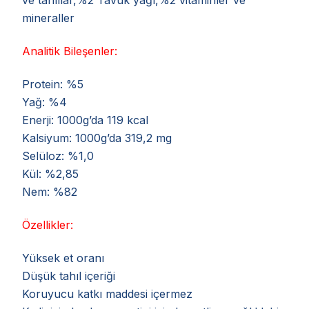
mineraller
Analitik Bileşenler:
Protein: %5
Yağ: %4
Enerji: 1000g’da 119 kcal
Kalsiyum: 1000g’da 319,2 mg
Selüloz: %1,0
Kül: %2,85
Nem: %82
Özellikler:
Yüksek et oranı
Düşük tahıl içeriği
Koruyucu katkı maddesi içermez