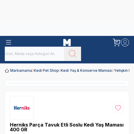
Obivan
Yenilenen Obivan 2 KG Kedi Mamaları ile tanışın!
Markamama
Kedi Pet Shop
Kedi Yaş & Konserve Maması
Yetişkin K
Favoriye
Herniks Parça Tavuk Etli Soslu Kedi Yaş Maması
400 GR