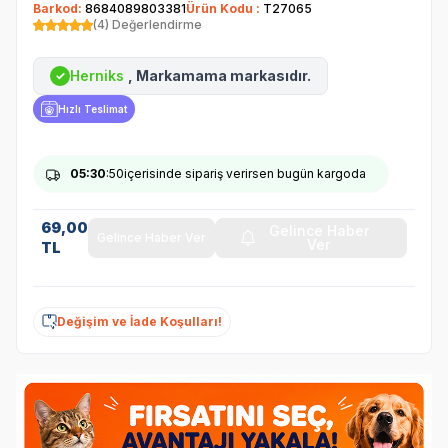
Barkod:
8684089803381
Ürün Kodu :
T27065
(4) Değerlendirme
Herniks
, Markamama markasıdır.
✓
Hızlı Teslimat
05
:30
:50
içerisinde sipariş verirsen bugün kargoda
69,00
Gelince Haber
Gelince Haber Ver
Ver
TL
Değişim ve İade Koşulları!