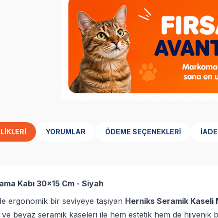
LIKLERI
YORUMLAR
ÖDEME SEÇENEKLERI
İADE
 Mama Kabı 30x15 Cm - Siyah
de ergonomik bir seviyeye taşıyan
Herniks Seramik Kaseli
dı ve beyaz seramik kaseleri ile hem estetik hem de hijyenik