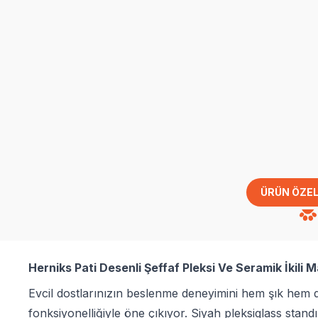
ÜRÜN ÖZEL
Herniks Pati Desenli Şeffaf Pleksi Ve Seramik İkili
Evcil dostlarınızın beslenme deneyimini hem şık hem 
fonksiyonelliğiyle öne çıkıyor. Siyah pleksiglass stan