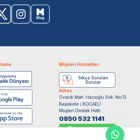
ulama
Müşteri Hizmetleri
Sıkça Sorulan
Sorular
Adres
Ovacık Mah. Hacıoğlu Sok. No:13
Başiskele / KOCAELİ
Müşteri Destek Hattı
0850 532 1141
WhatsApp Destek
0554 871 66 20