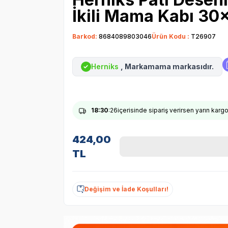
İkili Mama Kabı 30
Barkod:
8684089803046
Ürün Kodu :
T26907
Herniks
, Markamama markasıdır.
✓
18
:30
:25
içerisinde sipariş verirsen yarın karg
424,00
TL
Değişim ve İade Koşulları!