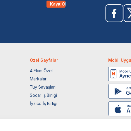
Kayıt Ol
Özel Sayfalar
Mobil Uyg
4 Ekim Özel
Markalar
Tüy Savaşları
Socar İş Birliği
İyzico İş Birliği