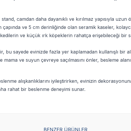
ss stand, camdan daha dayanıklı ve kırılmaz yapısıyla uzun 
cm çapında ve 5 cm derinliğinde olan seramik kaseler, kolayca
edilerin ve küçük ırk köpeklerin rahatça erişebileceği bir s
r, bu sayede evinizde fazla yer kaplamadan kullanışlı bir a
de mama ve suyun çevreye saçılmasını önler, besleme alanın
lenme alışkanlıklarını iyileştirirken, evinizin dekorasyonuna
 daha rahat bir beslenme deneyimi sunar.
BENZER ÜRÜNLER