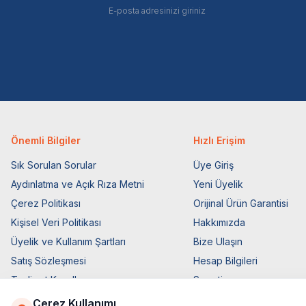
Önemli Bilgiler
Hızlı Erişim
Sık Sorulan Sorular
Üye Giriş
Aydınlatma ve Açık Rıza Metni
Yeni Üyelik
Çerez Politikası
Orijinal Ürün Garantisi
Kişisel Veri Politikası
Hakkımızda
Üyelik ve Kullanım Şartları
Bize Ulaşın
Satış Sözleşmesi
Hesap Bilgileri
Teslimat Koşulları
Sepetim
Ticari Elektronik İzin
Blog Sayfası
Çerez Kullanımı