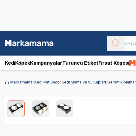
Obivan
Yenilenen Obivan 2 KG Kedi Mamaları ile tanışın!
Kedi
Köpek
Kampanyalar
Turuncu Etiket
Fırsat Köşesi
Markamama
Kedi Pet Shop
Kedi Mama ve Su Kapları
Seramik Mama 