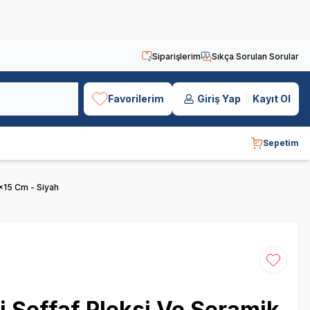
Siparişlerim
Sıkça Sorulan Sorular
Favorilerim
Giriş Yap
Kayıt Ol
Sepetim
0x15 Cm - Siyah
Favoriye
i Şeffaf Pleksi Ve Seramik