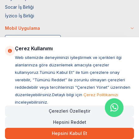
Socar İş Birliği
İyzico İş Birliği
Mobil Uygulama
Çerez Kullanımı
Web sitemizde deneyiminizi iyileştirmek ve içerikleri ilgi
alanlarınıza göre düzenlemek amacıyla çerezler
kullanıyoruz.Tümünü Kabul Et” ile tüm çerezlere onay
verebilir, “Tümünü Reddet” ile zorunlu olmayan çerezleri
reddedebilir veya tercihlerinizi “Çerezleri Yönet” üzerinden
düzenleyebilirsiniz.Detaylı bilgi için
Çerez Politikamızı
Müşteri Hizmetleri
inceleyebilirsiniz.
Çerezleri Özelleştir
Sıkça Sorulan Sorular
Hepsini Reddet
Adres
100,00
TL
Hızlı Teslimat
Ovacık Mah. Hacıoğlu Sok. No:13 Başiskele / KOCAELİ
Hepsini Kabul Et
Müşteri Destek Hattı
SEPETE EKLE