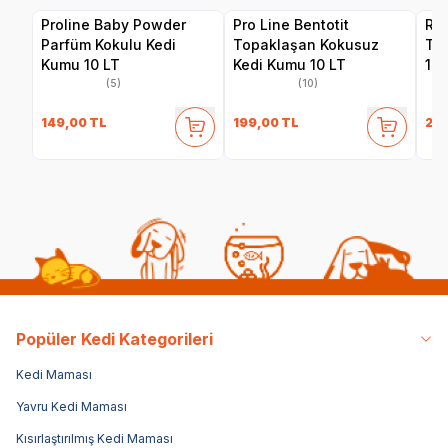
Proline Baby Powder
Pro Line Bentotit
Ref
Parfüm Kokulu Kedi
Topaklaşan Kokusuz
To
Kumu 10 LT
Kedi Kumu 10 LT
10 
(5)
(10)
149,00
TL
199,00
TL
29
Popüler Kedi Kategorileri
Kedi Maması
Yavru Kedi Maması
Kısırlaştırılmış Kedi Maması