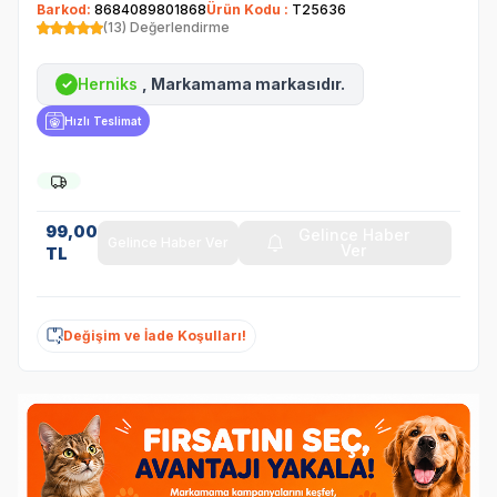
Barkod:
8684089801868
Ürün Kodu :
T25636
(13) Değerlendirme
Herniks
, Markamama markasıdır.
✓
Hızlı Teslimat
99,00
Gelince Haber
Gelince Haber Ver
Ver
TL
Değişim ve İade Koşulları!