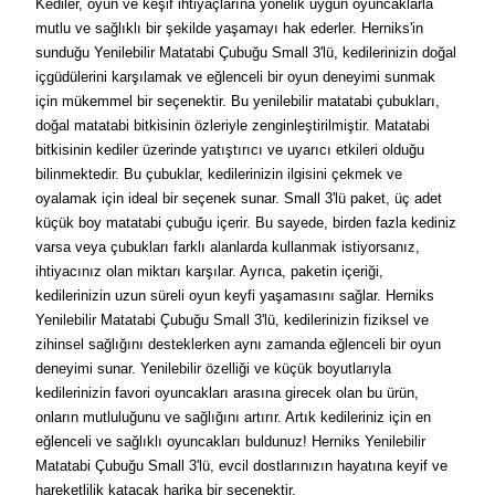
Kediler, oyun ve keşif ihtiyaçlarına yönelik uygun oyuncaklarla
mutlu ve sağlıklı bir şekilde yaşamayı hak ederler. Herniks'in
sunduğu Yenilebilir Matatabi Çubuğu Small 3'lü, kedilerinizin doğal
içgüdülerini karşılamak ve eğlenceli bir oyun deneyimi sunmak
için mükemmel bir seçenektir. Bu yenilebilir matatabi çubukları,
doğal matatabi bitkisinin özleriyle zenginleştirilmiştir. Matatabi
bitkisinin kediler üzerinde yatıştırıcı ve uyarıcı etkileri olduğu
bilinmektedir. Bu çubuklar, kedilerinizin ilgisini çekmek ve
oyalamak için ideal bir seçenek sunar. Small 3'lü paket, üç adet
küçük boy matatabi çubuğu içerir. Bu sayede, birden fazla kediniz
varsa veya çubukları farklı alanlarda kullanmak istiyorsanız,
ihtiyacınız olan miktarı karşılar. Ayrıca, paketin içeriği,
kedilerinizin uzun süreli oyun keyfi yaşamasını sağlar. Herniks
Yenilebilir Matatabi Çubuğu Small 3'lü, kedilerinizin fiziksel ve
zihinsel sağlığını desteklerken aynı zamanda eğlenceli bir oyun
deneyimi sunar. Yenilebilir özelliği ve küçük boyutlarıyla
kedilerinizin favori oyuncakları arasına girecek olan bu ürün,
onların mutluluğunu ve sağlığını artırır. Artık kedileriniz için en
eğlenceli ve sağlıklı oyuncakları buldunuz! Herniks Yenilebilir
Matatabi Çubuğu Small 3'lü, evcil dostlarınızın hayatına keyif ve
hareketlilik katacak harika bir seçenektir.