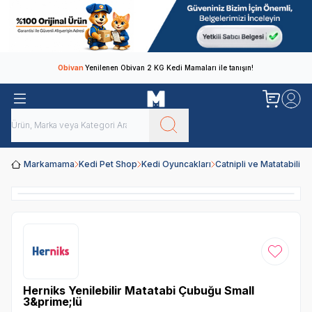
Obivan
Yenilenen Obivan 2 KG Kedi Mamaları ile tanışın!
Markamama
Kedi Pet Shop
Kedi Oyuncakları
Catnipli ve Matatabili 
Favoriye
Herniks Yenilebilir Matatabi Çubuğu Small
3&prime;lü