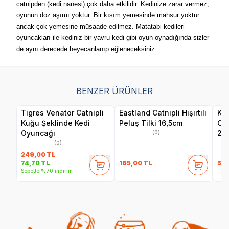
catnipden (kedi nanesi) çok daha etkilidir. Kedinize zarar vermez,
oyunun doz aşımı yoktur.
Bir kısım yemesinde mahsur yoktur
ancak çok yemesine müsaade edilmez. Matatabi kedileri
oyuncakları ile kediniz bir yavru kedi gibi oyun oynadığında sizler
de aynı derecede heyecanlanıp eğleneceksiniz.
BENZER ÜRÜNLER
Tigres Venator Catnipli
Eastland Catnipli Hışırtılı
Kon
Kuğu Şeklinde Kedi
Peluş Tilki 16,5cm
Cat
Oyuncağı
2'L
(0)
(0)
249,00
TL
165,00
TL
59
74,70
TL
Sepette %70 indirim