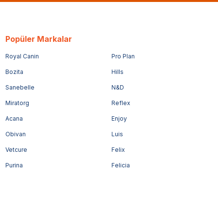
Popüler Markalar
Royal Canin
Pro Plan
Bozita
Hills
Sanebelle
N&D
Miratorg
Reflex
Acana
Enjoy
Obivan
Luis
Vetcure
Felix
Purina
Felicia