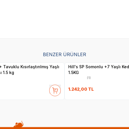
SKT
1.11.2026
SKT
01.04.2027
BENZER ÜRÜNLER
Yetkili
Yetkili
Satıcı
Satıcı
Tavuklu Kısırlaştırılmış Yaşlı
Hill's SP Somonlu +7 Yaşlı Ke
 1.5 kg
1.5KG
(1)
1.242,00
TL