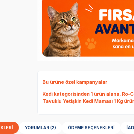
Bu ürüne özel kampanyalar
Kedi
kategorisinden 1 ürün alana,
Ro-Ca
Tavuklu Yetişkin Kedi Maması 1 Kg
ürün
IKLERI
YORUMLAR (2)
ÖDEME SEÇENEKLERI
İAD