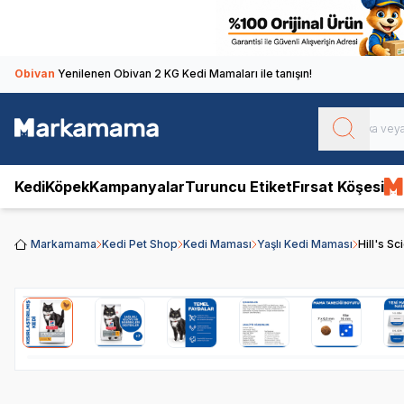
Obivan
Yenilenen Obivan 2 KG Kedi Mamaları ile tanışın!
Kedi
Köpek
Kampanyalar
Turuncu Etiket
Fırsat Köşesi
Markamama
Kedi Pet Shop
Kedi Maması
Yaşlı Kedi Maması
Hill's Sc