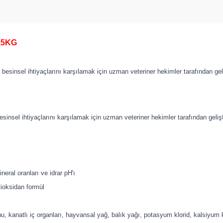
1,5KG
m besinsel ihtiyaçlarını karşılamak için uzman veteriner hekimler tarafından ge
 besinsel ihtiyaçlarını karşılamak için uzman veteriner hekimler tarafından geli
eral oranları ve idrar pH'ı
tioksidan formül
unu, kanatlı iç organları, hayvansal yağ, balık yağı, potasyum klorid, kalsiyum 