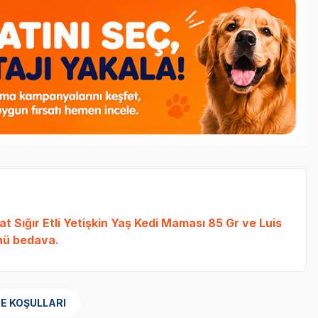
t Sığır Etli Yetişkin Yaş Kedi Maması 85 Gr
ve
Luis
ü bedava.
E KOŞULLARI