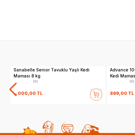
SKT
1.07.2027
Yetkili
Satıcı
Sanabelle Senior Tavuklu Yaşlı Kedi
Advance 10+ 
Maması 8 kg
Kedi Maması
(0)
(0)
3.000,00
TL
869,00
TL