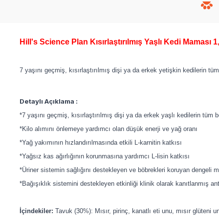
Hill's Science Plan Kısırlaştırılmış Yaşlı Kedi Maması 
7 yaşını geçmiş, kısırlaştırılmış dişi ya da erkek yetişkin kedilerin tü
Detaylı Açıklama :
*7 yaşını geçmiş, kısırlaştırılmış dişi ya da erkek yaşlı kedilerin tüm
*Kilo alımını önlemeye yardımcı olan düşük enerji ve yağ oranı
*Yağ yakımının hızlandırılmasında etkili L-karnitin katkısı
*Yağsız kas ağırlığının korunmasına yardımcı L-lisin katkısı
*Üriner sistemin sağlığını destekleyen ve böbrekleri koruyan dengeli min
*Bağışıklık sistemini destekleyen etkinliği klinik olarak kanıtlanmış an
İçindekiler:
Tavuk (30%): Mısır, pirinç, kanatlı eti unu, mısır glüteni 