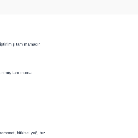
liştirilmiş tam mamadır.
ştirilmiş tam mama
karbonat, bitkisel yağ, tuz