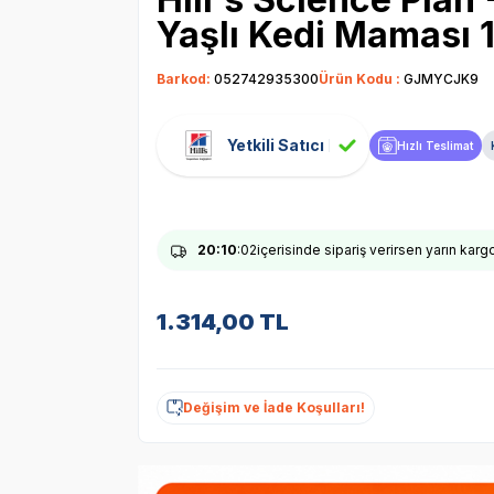
Yaşlı Kedi Maması 1
Barkod:
052742935300
Ürün Kodu :
GJMYCJK9
Yetkili Satıcı
Hızlı Teslimat
20
:10
:01
içerisinde sipariş verirsen yarın karg
1.314,00
TL
Değişim ve İade Koşulları!