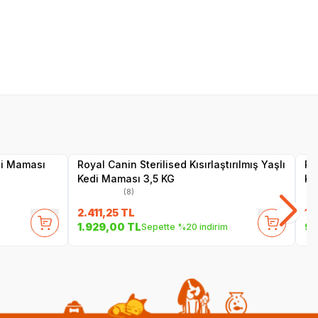
SKT
1.06.2027
Yetkili
Satıcı
di Maması
Royal Canin Sterilised Kısırlaştırılmış Yaşlı
Ro
Kedi Maması 3,5 KG
KG
(8)
2.411,25
TL
1.
1.929,00
TL
99
Sepette %20 indirim