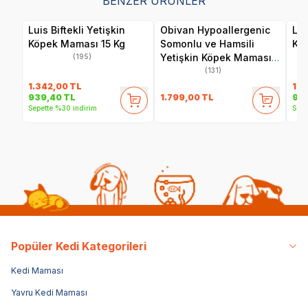
BENZER ÜRÜNLER
Luis Biftekli Yetişkin
Obivan Hypoallergenic
Lui
Köpek Maması 15 Kg
Somonlu ve Hamsili
Kö
Yetişkin Köpek Maması
(195)
15 Kg
(131)
1.342,00
TL
1.4
1.799,00
TL
939,40
TL
99
Sepette %30 indirim
Sepe
Popüler Kedi Kategorileri
Kedi Maması
Yavru Kedi Maması