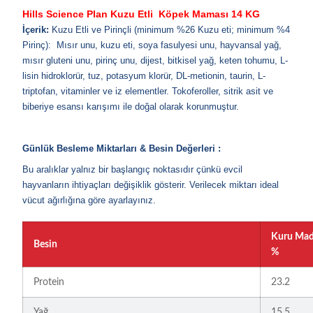
Hills Science Plan Kuzu Etli Köpek Maması 14 KG
İçerik:
Kuzu Etli ve Pirinçli (minimum %26 Kuzu eti; minimum %4
Pirinç): Mısır unu, kuzu eti, soya fasulyesi unu, hayvansal yağ,
mısır gluteni unu, pirinç unu, dijest, bitkisel yağ, keten tohumu, L-
lisin hidroklorür, tuz, potasyum klorür, DL-metionin, taurin, L-
triptofan, vitaminler ve iz elementler. Tokoferoller, sitrik asit ve
biberiye esansı karışımı ile doğal olarak korunmuştur.
Günlük Besleme Miktarları & Besin Değerleri :
Bu aralıklar yalnız bir başlangıç noktasıdır çünkü evcil
hayvanların ihtiyaçları değişiklik gösterir. Verilecek miktarı ideal
vücut ağırlığına göre ayarlayınız.
Kuru Ma
Besin
%
Protein
23.2
Yağ
15.5