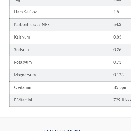
Ham Selüloz
1.8
Karbonhidrat / NFE
54.3
Kalsiyum
0.83
Sodyum
0.26
Potasyum
0.71
Magnezyum
0.123
C Vitamini
85 ppm
E Vitamini
729 IU/k