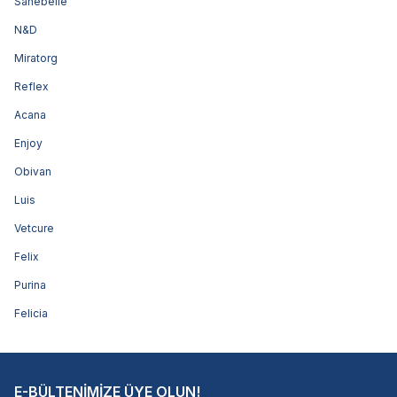
Sanebelle
N&D
Miratorg
Reflex
Acana
Enjoy
Obivan
Luis
Vetcure
Felix
Purina
Felicia
E-BÜLTENİMİZE ÜYE OLUN!