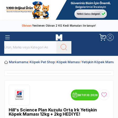
Obivan
Yenilenen Obivan 2 KG Kedi Mamaları ile tanışın!
Markamama
Köpek Pet Shop
Köpek Maması
Yetişkin Köpek Maması
SKT
01.10.2026
Favoriye
Hill's Science Plan Kuzulu Orta Irk Yetişkin
Köpek Maması 12kg + 2kg HEDİYE!