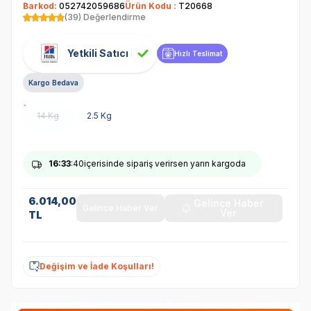
Barkod:
052742059686
Ürün Kodu :
T20668
(39) Değerlendirme
Yetkili Satıcı
Hızlı Teslimat
Kargo Bedava
14 Kg
2.5 Kg
16
:33
:39
içerisinde sipariş verirsen yarın kargoda
6.014,00
Gelince Haber
Gelince Haber Ver
Ver
TL
Değişim ve İade Koşulları!