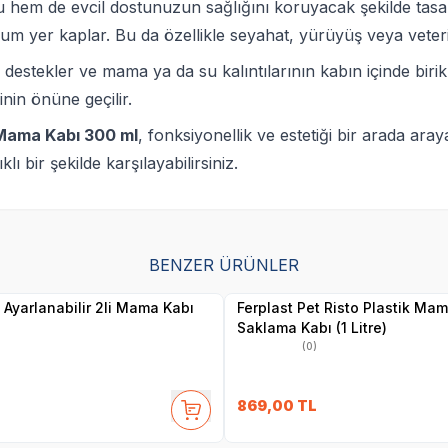
 hem de evcil dostunuzun sağlığını koruyacak şekilde tasarla
m yer kaplar. Bu da özellikle seyahat, yürüyüş veya veterin
mı destekler ve mama ya da su kalıntılarının kabın içinde bi
nin önüne geçilir.
n Mama Kabı 300 ml
, fonksiyonellik ve estetiği bir arada ara
ı bir şekilde karşılayabilirsiniz.
BENZER ÜRÜNLER
Yetkili
Satıcı
f Ayarlanabilir 2li Mama Kabı
Ferplast Pet Risto Plastik Ma
Saklama Kabı (1 Litre)
(0)
869,00
TL