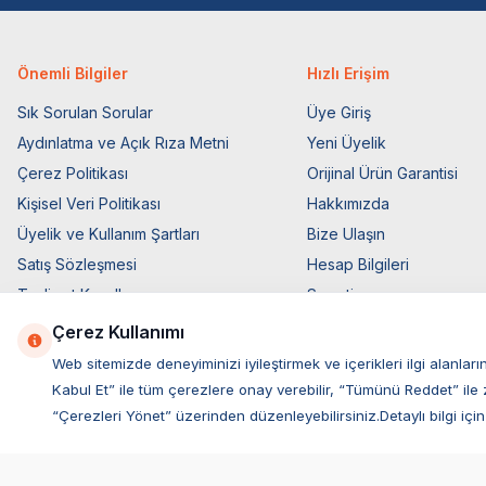
Önemli Bilgiler
Hızlı Erişim
Sık Sorulan Sorular
Üye Giriş
Aydınlatma ve Açık Rıza Metni
Yeni Üyelik
Çerez Politikası
Orijinal Ürün Garantisi
Kişisel Veri Politikası
Hakkımızda
Üyelik ve Kullanım Şartları
Bize Ulaşın
Satış Sözleşmesi
Hesap Bilgileri
Teslimat Koşulları
Sepetim
Ticari Elektronik İzin
Blog Sayfası
Çerez Kullanımı
Elektronik İleti Aydınlatma Metni
Müşteri Hizmetleri
Web sitemizde deneyiminizi iyileştirmek ve içerikleri ilgi alan
Kabul Et” ile tüm çerezlere onay verebilir, “Tümünü Reddet” ile 
“Çerezleri Yönet” üzerinden düzenleyebilirsiniz.Detaylı bilgi için
Hill's Silikon Mama Kabı 300 ml