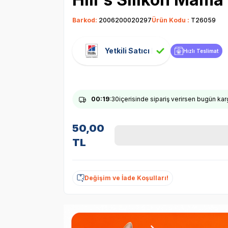
Barkod:
2006200020297
Ürün Kodu :
T26059
Yetkili Satıcı
Hızlı Teslimat
00
:19
:30
içerisinde sipariş verirsen bugün ka
50,00
TL
Değişim ve İade Koşulları!