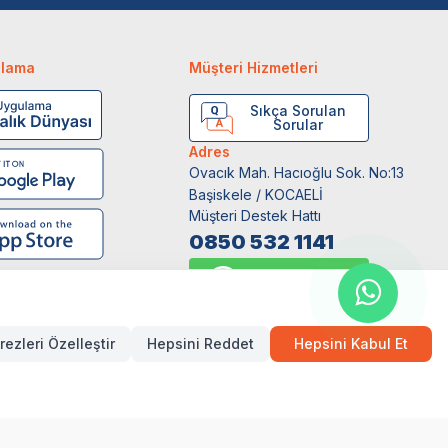
ulama
Müşteri Hizmetleri
Sıkça Sorulan
Sorular
Adres
Ovacık Mah. Hacıoğlu Sok. No:13
Başiskele / KOCAELİ
Müşteri Destek Hattı
0850 532 1141
WhatsApp Destek
0554 871 66 20
rezleri Özelleştir
Hepsini Reddet
Hepsini Kabul Et