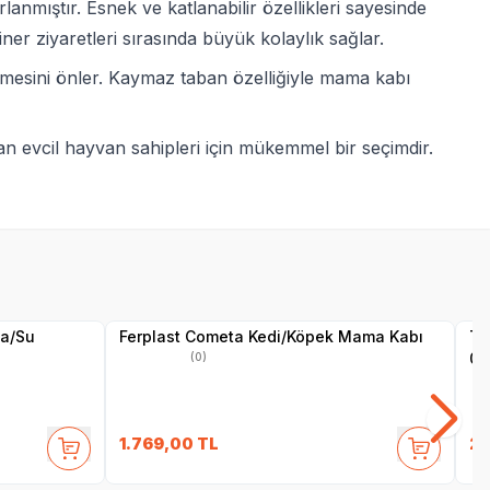
nmıştır. Esnek ve katlanabilir özellikleri sayesinde
er ziyaretleri sırasında büyük kolaylık sağlar.
rikmesini önler. Kaymaz taban özelliğiyle mama kabı
yan evcil hayvan sahipleri için mükemmel bir seçimdir.
ma/Su
Ferplast Cometa Kedi/Köpek Mama Kabı
Tr
0.
(0)
1.769,00
TL
25