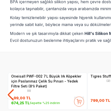
BPA içermeyen sağlıklı silikon yapısı, hem çevre dostu
kolayca taşınabilir, çantanızda veya arabanızda minimu
Kolay temizlenebilir yapısı sayesinde hijyenik kullanı
yerinde sabit kalır, böylece mama veya su dökülmeleri
Modern ve şık tasarımıyla dikkat çeken
Hill's Siliko
Evcil dostunuzun beslenme ihtiyaçlarını pratik ve sağlıkl
Yetkili
Satıcı
Oneisall PWF-002 7 L Büyük Irk Köpekler
Tigres Stuf
için Paslanmaz Çelik Su Pınarı - Yedek
(2)
Filtre Seti (8’li Paket)
(0)
899,00
TL
799,00
TL
674,25
TL
Sepette %25 indirim