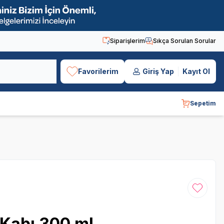
Siparişlerim
Sıkça Sorulan Sorular
Favorilerim
Giriş Yap
Kayıt Ol
Sepetim
Favoriye
 Kabı 300 ml