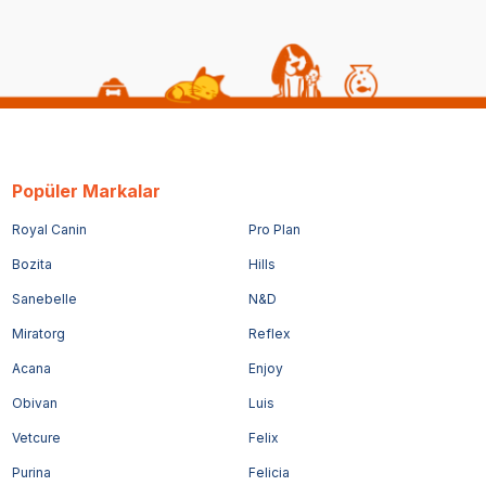
Popüler Markalar
Royal Canin
Pro Plan
Bozita
Hills
Sanebelle
N&D
Miratorg
Reflex
Acana
Enjoy
Obivan
Luis
Vetcure
Felix
Purina
Felicia