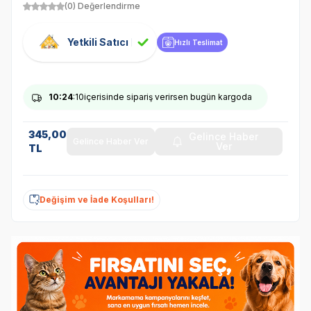
(0) Değerlendirme
Yetkili Satıcı
Hızlı Teslimat
10
:24
:09
içerisinde sipariş verirsen bugün kargoda
345,00
Gelince Haber
Gelince Haber Ver
Ver
TL
Değişim ve İade Koşulları!