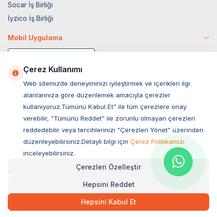
Socar İş Birliği
İyzico İş Birliği
Mobil Uygulama
Çerez Kullanımı
Web sitemizde deneyiminizi iyileştirmek ve içerikleri ilgi
alanlarınıza göre düzenlemek amacıyla çerezler
kullanıyoruz.Tümünü Kabul Et” ile tüm çerezlere onay
verebilir, “Tümünü Reddet” ile zorunlu olmayan çerezleri
reddedebilir veya tercihlerinizi “Çerezleri Yönet” üzerinden
düzenleyebilirsiniz.Detaylı bilgi için
Çerez Politikamızı
Müşteri Hizmetleri
inceleyebilirsiniz.
Çerezleri Özelleştir
Sıkça Sorulan Sorular
Hepsini Reddet
Adres
345,00
TL
Hızlı Teslimat
Ovacık Mah. Hacıoğlu Sok. No:13 Başiskele / KOCAELİ
Hepsini Kabul Et
Müşteri Destek Hattı
SEPETE EKLE