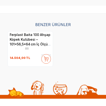
BENZER ÜRÜNLER
Ferplast Baita 100 Ahşap
Köpek Kulübesi –
101×56,5×64 cm İç Ölçü -
Orta/Büyük Irklar
(0)
14.504,00
TL