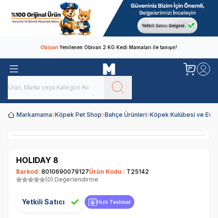
Obivan
Yenilenen Obivan 2 KG Kedi Mamaları ile tanışın!
Markamama
Köpek Pet Shop
Bahçe Ürünleri
Köpek Kulübesi ve Evle
HOLIDAY 8
Barkod:
8010690079127
Ürün Kodu :
T25142
(0) Değerlendirme
Yetkili Satıcı
Hızlı Teslimat