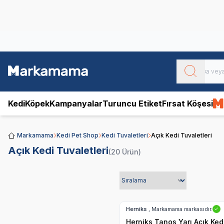
Obivan
Yenilenen Obivan 2 KG Kedi Mamaları ile tanışın!
Kedi
Köpek
Kampanyalar
Turuncu Etiket
Fırsat Köşesi
Markamama
Kedi Pet Shop
Kedi Tuvaletleri
Açık Kedi Tuvaletleri
Açık Kedi Tuvaletleri
(20 Ürün)
Hızlı Teslimat
Herniks
, Markamama markasıdır.
✓
Herniks Tanos Yarı Açık Ked