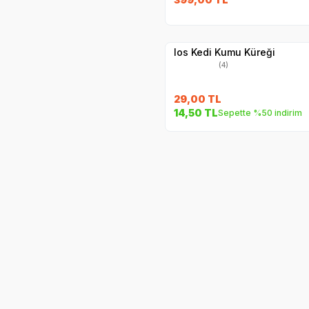
Yetkili
Satıcı
Hızlı Teslimat
Ios Kedi Kumu Küreği
(4)
29,00
TL
14,50
TL
Sepette %50 indirim