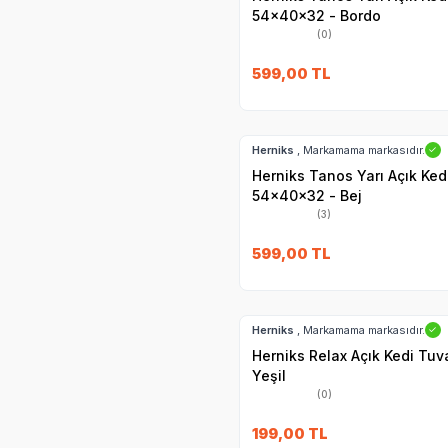
54x40x32 - Bordo
(0)
599,00
TL
Hızlı Teslimat
Herniks
, Markamama markasıdır.
✓
Herniks Tanos Yarı Açık Ked
54x40x32 - Bej
(3)
599,00
TL
Hızlı Teslimat
Herniks
, Markamama markasıdır.
✓
Herniks Relax Açık Kedi Tuv
Yeşil
(0)
199,00
TL