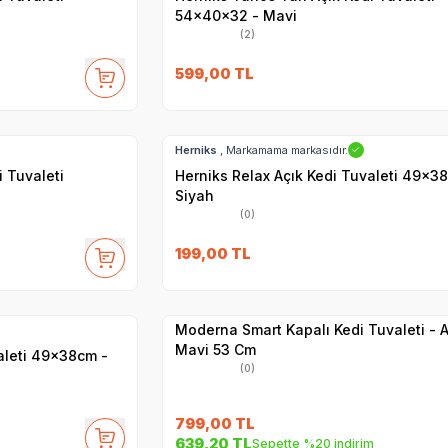
54x40x32 - Mavi
(2)
599,00
TL
Hızlı Teslimat
Herniks
, Markamama markasıdır.
✓
i Tuvaleti
Herniks Relax Açık Kedi Tuvaleti 49x3
Siyah
(0)
199,00
TL
Yetkili
Satıcı
Hızlı Teslimat
Moderna Smart Kapalı Kedi Tuvaleti - A
Mavi 53 Cm
aleti 49x38cm -
(0)
799,00
TL
639,20
TL
Sepette %20 indirim