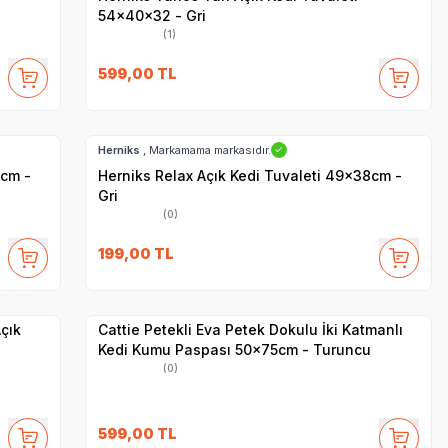
54x40x32 - Gri
(1)
599,00
TL
Hızlı Teslimat
Herniks
, Markamama markasıdır.
✓
8cm -
Herniks Relax Açık Kedi Tuvaleti 49x38cm -
Gri
(0)
199,00
TL
Yetkili
Satıcı
Hızlı Teslimat
çık
Cattie Petekli Eva Petek Dokulu İki Katmanlı
Kedi Kumu Paspası 50x75cm - Turuncu
(0)
599,00
TL