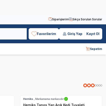
Siparişlerim
Sıkça Sorulan Sorular
Favorilerim
Giriş Yap
Kayıt Ol
Sepetim
Hızlı Teslimat
Herniks
, Markamama markasıdır.
✓
Herniks Tanos Yarı Açık Kedi Tuvaleti