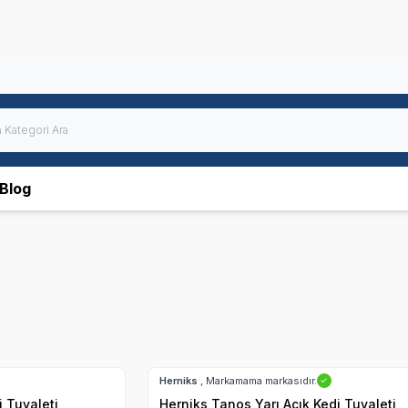
Blog
Hızlı Teslimat
Herniks
, Markamama markasıdır.
✓
i Tuvaleti
Herniks Tanos Yarı Açık Kedi Tuvaleti