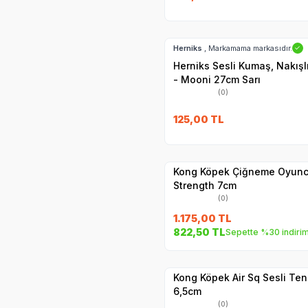
Hızlı Teslimat
Herniks
, Markamama markasıdır.
✓
Herniks Sesli Kumaş, Nakış
- Mooni 27cm Sarı
(0)
125,00
TL
Hızlı Teslimat
Yetkili
Satıcı
Kargo Bedava
Kong Köpek Çiğneme Oyunc
Strength 7cm
(0)
1.175,00
TL
822,50
TL
Sepette %30 indiri
Yetkili
Satıcı
Hızlı Teslimat
Kong Köpek Air Sq Sesli Te
6,5cm
(0)