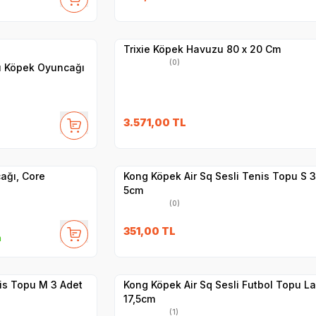
Hızlı Teslimat
Yetkili
Satıcı
Kargo Bedava
Trixie Köpek Havuzu 80 x 20 Cm
(0)
lı Köpek Oyuncağı
3.571,00
TL
Yetkili
Satıcı
Hızlı Teslimat
ağı, Core
Kong Köpek Air Sq Sesli Tenis Topu S 3
5cm
(0)
351,00
TL
m
Yetkili
Satıcı
Hızlı Teslimat
nis Topu M 3 Adet
Kong Köpek Air Sq Sesli Futbol Topu L
17,5cm
(1)