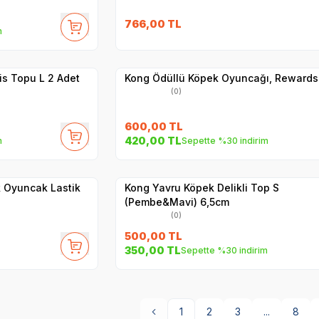
766,00
TL
m
Yetkili
Satıcı
Hızlı Teslimat
is Topu L 2 Adet
Kong Ödüllü Köpek Oyuncağı, Rewards
(0)
600,00
TL
420,00
TL
m
Sepette %30 indirim
Yetkili
Satıcı
Hızlı Teslimat
 Oyuncak Lastik
Kong Yavru Köpek Delikli Top S
(Pembe&Mavi) 6,5cm
(0)
500,00
TL
350,00
TL
Sepette %30 indirim
1
2
3
...
8