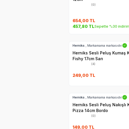
(0)
654,00
TL
457,80
TL
Sepette %30 indiri
Hızlı Teslimat
Herniks
, Markamama markasıdır.
✓
Herniks Sesli Peluş Kumaş 
Fishy 17cm Sarı
(4)
249,00
TL
Hızlı Teslimat
Herniks
, Markamama markasıdır.
✓
Herniks Sesli Peluş Nakışlı
Pizza 14cm Bordo
(0)
149,00
TL