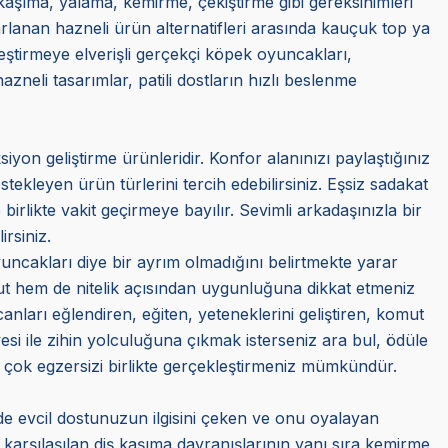
kaşıma, yalama, kemirme, çekiştirme gibi gereksinimleri
arlanan hazneli ürün alternatifleri arasında kauçuk top ya
eştirmeye elverişli gerçekçi köpek oyuncakları,
zneli tasarımlar, patili dostların hızlı beslenme
siyon geliştirme ürünleridir. Konfor alanınızı paylaştığınız
ekleyen ürün türlerini tercih edebilirsiniz. Eşsiz sadakat
 birlikte vakit geçirmeye bayılır. Sevimli arkadaşınızla bir
irsiniz.
uncakları diye bir ayrım olmadığını belirtmekte yarar
yut hem de nitelik açısından uygunluğuna dikkat etmeniz
 canları eğlendiren, eğiten, yeteneklerini geliştiren, komut
 üyesi ile zihin yolculuğuna çıkmak isterseniz ara bul, ödüle
ek çok egzersizi birlikte gerçekleştirmeniz mümkündür.
de evcil dostunuzun ilgisini çeken ve onu oyalayan
 karşılaşılan diş kaşıma davranışlarının yanı sıra kemirme