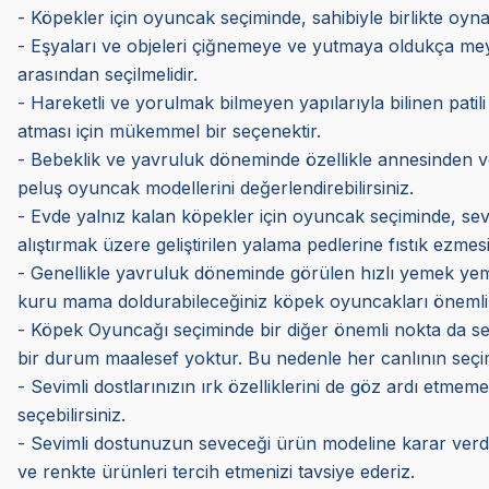
- Köpekler için oyuncak seçiminde, sahibiyle birlikte oynaya
- Eşyaları ve objeleri çiğnemeye ve yutmaya oldukça me
arasından seçilmelidir.
- Hareketli ve yorulmak bilmeyen yapılarıyla bilinen patili
atması için mükemmel bir seçenektir.
- Bebeklik ve yavruluk döneminde özellikle annesinden ve k
peluş oyuncak modellerini değerlendirebilirsiniz.
- Evde yalnız kalan köpekler için oyuncak seçiminde, sev
alıştırmak üzere geliştirilen yalama pedlerine fıstık ezmes
- Genellikle yavruluk döneminde görülen hızlı yemek yeme
kuru mama doldurabileceğiniz köpek oyuncakları önemli 
- Köpek Oyuncağı seçiminde bir diğer önemli nokta da sevi
bir durum maalesef yoktur. Bu nedenle her canlının seçimi 
- Sevimli dostlarınızın ırk özelliklerini de göz ardı etmem
seçebilirsiniz.
- Sevimli dostunuzun seveceği ürün modeline karar verdi
ve renkte ürünleri tercih etmenizi tavsiye ederiz.