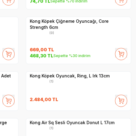
74,70
TL
Sepette %70 indirim
Yetkili
Satıcı
Hızlı Teslimat
Kong Köpek Çiğneme Oyuncağı, Core
Strength 6cm
(0)
669,00
TL
468,30
TL
Sepette %30 indirim
Hızlı Teslimat
Yetkili
Satıcı
Kargo Bedava
 Adet
Kong Köpek Oyuncak, Ring, L Irk 13cm
(1)
2.484,00
TL
Hızlı Teslimat
Yetkili
Satıcı
Kargo Bedava
arge
Kong Air Sq Sesli Oyuncak Donut L 17cm
(1)