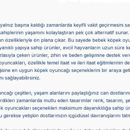
yalnız başına kaldığı zamanlarda keyifli vakit geçirmesini s
sahiplerinin yaşamını kolaylaştıran pek çok alternatif sunar.
uygun özellikleriyle ön plana çıkar. Bu sayede bebek köpek 
ıklı yapıya sahip ürünler, evcil hayvanların uzun süre keyif
azlasıyla çeken ürünler, zihin ve beden gelişimine destek veren
akları, özellikle temel itaat ve ileri itaat eğitimlerinin d
erjisine en uygun köpek oyuncağı seçeneklerini bir araya 
ı sağlayabilirsiniz.
cağı çeşitleri, yaşam alanlarını paylaştığınız can dostlarını
çirdikleri zamanlarda mutlu eden tasarımlar renk, tasarım, ş
öpek oyuncakları seçenekleri maksimum dayanıklılığa sahip 
 gerekse yetişkin dostlarınızın içgüdüsel davranışlarını tat