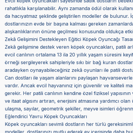
Evcil köpek oyuncakları sayesinde sadık dostların bebekl
rahatlıkla karşılanabilir. Aynı zamanda ödül olarak kulla
da hacıyatmaz şeklinde geliştirilen modeller de bulunur.
dostlarınızın evde bir başına kalması gereken zamanlarda k
alışkanlıklarının önüne geçilmesi konusunda oldukça etkili
Zekâ Gelişimini Destekleyen Eğitici Köpek Oyuncağı Tasar
Zekâ gelişimine destek veren köpek oyuncakları, patili arka
evcil canlının ortalama 13 ila 20 yıllık yaşam süresini ke
örneği sergileyerek sahipleriyle sıkı bir bağ kuran dostları
aradayken oynayabileceğiniz zekâ oyunları ile patili dostunu
Can dostları ile yaşam alanlarını paylaşan hayvanseverler
vardır. Ancak evcil hayvanınız için güvenilir ve kaliteli
gerekir. Her patili canlının kendine özel fiziksel yapısının
ve itaat algısını artıran, enerjisini atmasına yardımcı olan
ulaşma, sayılar, geometrik şekiller, meyve isimleri öğren
Eğlendirici Yavru Köpek Oyuncakları
Köpek oyuncakları sevimli dostların her türlü gereksini
modeller, dostlarınızı mutlu ederek ev içerisinde daha huz