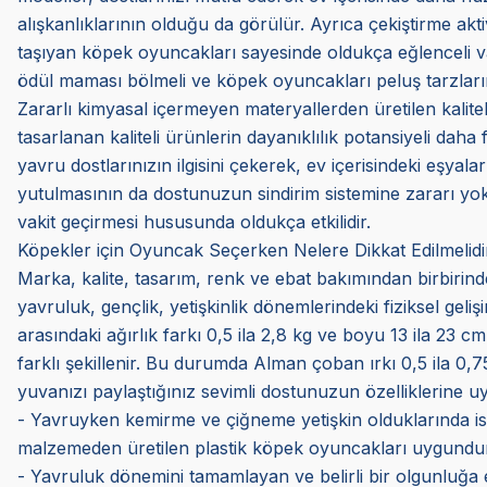
alışkanlıklarının olduğu da görülür. Ayrıca çekiştirme akt
taşıyan köpek oyuncakları sayesinde oldukça eğlenceli vakitl
ödül maması bölmeli ve köpek oyuncakları peluş tarzların
Zararlı kimyasal içermeyen materyallerden üretilen kalite
tasarlanan kaliteli ürünlerin dayanıklılık potansiyeli daha f
yavru dostlarınızın ilgisini çekerek, ev içerisindeki eşyal
yutulmasının da dostunuzun sindirim sistemine zararı yokt
vakit geçirmesi hususunda oldukça etkilidir.
Köpekler için Oyuncak Seçerken Nelere Dikkat Edilmelidi
Marka, kalite, tasarım, renk ve ebat bakımından birbirinde
yavruluk, gençlik, yetişkinlik dönemlerindeki fiziksel geliş
arasındaki ağırlık farkı 0,5 ila 2,8 kg ve boyu 13 ila 23 cm
farklı şekillenir. Bu durumda Alman çoban ırkı 0,5 ila 0,
yuvanızı paylaştığınız sevimli dostunuzun özelliklerine u
- Yavruyken kemirme ve çiğneme yetişkin olduklarında ise 
malzemeden üretilen plastik köpek oyuncakları uygundur
- Yavruluk dönemini tamamlayan ve belirli bir olgunluğa ere