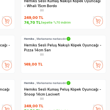
Herniks Sesli Kumaş Nakışlı Köpek Oyuncağı
- Whali 15cm Bordo
(0)
249,00
TL
74,70
TL
Sepette %70 indirim
Hızlı Teslimat
Herniks
, Markamama markasıdır.
✓
cağı -
Herniks Sesli Peluş Nakışlı Köpek Oyuncağı -
Pizza 14cm Sarı
(0)
149,00
TL
Hızlı Teslimat
Herniks
, Markamama markasıdır.
✓
uncağı
Herniks Sesli Kumaş Peluş Köpek Oyuncağı -
Snoop 14cm Lacivert
(0)
249,00
TL