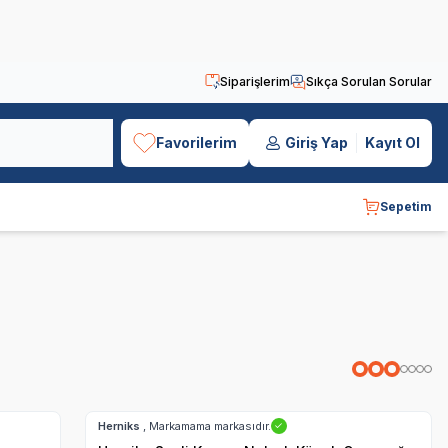
Siparişlerim
Sıkça Sorulan Sorular
Favorilerim
Giriş Yap
Kayıt Ol
Sepetim
Hızlı Teslimat
Herniks
, Markamama markasıdır.
✓