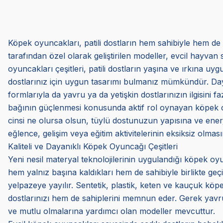
Köpek oyuncakları, patili dostların hem sahibiyle hem de 
tarafından özel olarak geliştirilen modeller, evcil hayvan 
oyuncakları çeşitleri, patili dostların yaşına ve ırkına 
dostlarınız için uygun tasarımı bulmanız mümkündür. Dayan
formlarıyla da yavru ya da yetişkin dostlarınızın ilgisini f
bağının güçlenmesi konusunda aktif rol oynayan köpek oyunc
cinsi ne olursa olsun, tüylü dostunuzun yapısına ve en
eğlence, gelişim veya eğitim aktivitelerinin eksiksiz olmasın
Kaliteli ve Dayanıklı Köpek Oyuncağı Çeşitleri
Yeni nesil materyal teknolojilerinin uygulandığı köpek oyun
hem yalnız başına kaldıkları hem de sahibiyle birlikte ge
yelpazeye yayılır. Sentetik, plastik, keten ve kauçuk k
dostlarınızı hem de sahiplerini memnun eder. Gerek yavru
ve mutlu olmalarına yardımcı olan modeller mevcuttur.