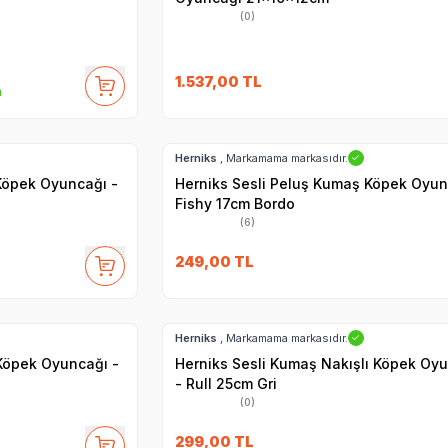
(0)
1.537,00
TL
m
Hızlı Teslimat
Herniks
, Markamama markasıdır.
✓
Köpek Oyuncağı -
Herniks Sesli Peluş Kumaş Köpek Oyun
Fishy 17cm Bordo
(6)
249,00
TL
Hızlı Teslimat
Herniks
, Markamama markasıdır.
✓
 Köpek Oyuncağı -
Herniks Sesli Kumaş Nakışlı Köpek Oy
- Rull 25cm Gri
(0)
299,00
TL