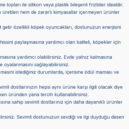
opları ile silikon veya plastik bileşenli frizbiler idealdir.
üretilen hem de zararlı kimyasallar içermeyen ürünler
t getir özellikli köpek oyuncakları, dostunuzun enerjisini
issini paylaşmasına yardımcı olan kaliteli, köpekler için
asına yardımcı olabilirsiniz. Evde yalnız kalmasına
re oyalanmasını sağlayabilirsiniz.
esini istediğiniz durumlarda, içerisine ödül maması ve
li dostlarınızın hepsi aynı ürüne karşı ilgili olacak diye
ken üründen yana tercih kullanabilirsiniz.
ısına sahip sevimli dostlarınız için daha dayanıklı ürünler
rsiniz. Sevimli dostunuzun sevdiği ve ilgi duyduğu desen