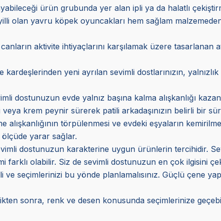
bileceği ürün grubunda yer alan ipli ya da halatlı çekiştirme t
yilli olan yavru köpek oyuncakları hem sağlam malzemeden 
 canların aktivite ihtiyaçlarını karşılamak üzere tasarlanan a
ardeşlerinden yeni ayrılan sevimli dostlarınızın, yalnızlık h
imli dostunuzun evde yalnız başına kalma alışkanlığı kazanm
i veya krem peynir sürerek patili arkadaşınızın belirli bir sü
 alışkanlığının törpülenmesi ve evdeki eşyaların kemirilmem
ölçüde yarar sağlar.
mli dostunuzun karakterine uygun ürünlerin tercihidir. Sevim
farklı olabilir. Siz de sevimli dostunuzun en çok ilgisini çe
eli ve seçimlerinizi bu yönde planlamalısınız. Güçlü çene yap
kten sonra, renk ve desen konusunda seçimlerinize geçebili