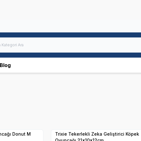
Blog
Hızlı Teslimat
Yetkili
Satıcı
Kargo Bedava
ncağı Donut M
Trixie Tekerlekli Zeka Geliştirici Köpek
Oyuncağı 21x10x12cm