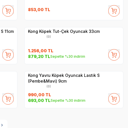
853,00
TL
Hızlı Teslimat
Yetkili
Satıcı
Kargo Bedava
 S 11cm
Kong Köpek Tut-Çek Oyuncak 33cm
(0)
1.256,00
TL
879,20
TL
Sepette %30 indirim
Yetkili
Satıcı
Hızlı Teslimat
Kong Yavru Köpek Oyuncak Lastik S
(Pembe&Mavi) 9cm
(0)
990,00
TL
693,00
TL
Sepette %30 indirim