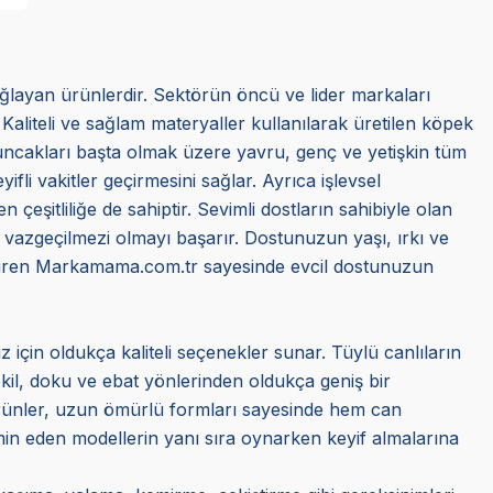
ağlayan ürünlerdir. Sektörün öncü ve lider markaları
 Kaliteli ve sağlam materyaller kullanılarak üretilen köpek
oyuncakları başta olmak üzere yavru, genç ve yetişkin tüm
li vakitler geçirmesini sağlar. Ayrıca işlevsel
 çeşitliliğe de sahiptir. Sevimli dostların sahibiyle olan
e vazgeçilmezi olmayı başarır. Dostunuzun yaşı, ırkı ve
getiren Markamama.com.tr sayesinde evcil dostunuzun
z için oldukça kaliteli seçenekler sunar. Tüylü canlıların
ekil, doku ve ebat yönlerinden oldukça geniş bir
ürünler, uzun ömürlü formları sayesinde hem can
min eden modellerin yanı sıra oynarken keyif almalarına