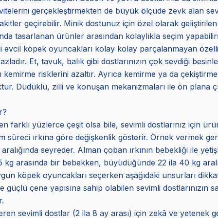
ivitelerini gerçekleştirmekten de büyük ölçüde zevk alan sevim
er geçirebilir. Minik dostunuz için özel olarak geliştirilen y
da tasarlanan ürünler arasından kolaylıkla seçim yapabilirs
li evcil köpek oyuncakları kolay kolay parçalanmayan özelli
azladır. Et, tavuk, balık gibi dostlarınızın çok sevdiği besinl
arı kemirme risklerini azaltır. Ayrıca kemirme ya da çekiştir
ur. Düdüklü, zilli ve konuşan mekanizmaları ile ön plana çık
r?
n farklı yüzlerce çeşit olsa bile, sevimli dostlarınız için ür
im süreci ırkına göre değişkenlik gösterir. Örnek vermek gerekir
 aralığında seyreder. Alman çoban ırkının bebekliği ile yetişki
75 kg arasında bir bebekken, büyüdüğünde 22 ila 40 kg aralı
ygun köpek oyuncakları seçerken aşağıdaki unsurları dikkate 
güçlü çene yapısına sahip olabilen sevimli dostlarınızın sa
.
n sevimli dostlar (2 ila 8 ay arası) için zekâ ve yetenek gel