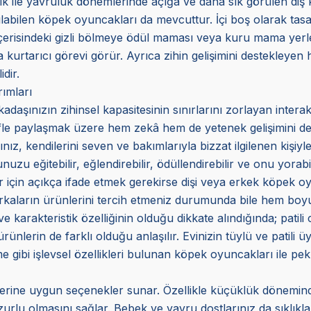
ik ile yavruluk dönemlerinde açığa ve daha sık görülen diş 
nılabilen köpek oyuncakları da mevcuttur. İçi boş olarak tas
 İçerisindeki gizli bölmeye ödül maması veya kuru mama yerl
urtarıcı görevi görür. Ayrıca zihin gelişimini destekleyen ha
dir.
ımları
daşınızın zihinsel kapasitesinin sınırlarını zorlayan interak
yifle paylaşmak üzere hem zekâ hem de yetenek gelişimini dest
nız, kendilerini seven ve bakımlarıyla bizzat ilgilenen kişiyle
zu eğitebilir, eğlendirebilir, ödüllendirebilir ve onu yorabil
 için açıkça ifade etmek gerekirse dişi veya erkek köpek oy
 markaların ürünlerini tercih etmeniz durumunda bile hem bo
 ve karakteristik özelliğinin olduğu dikkate alındığında; patili
 ürünlerin de farklı olduğu anlaşılır. Evinizin tüylü ve patili
me gibi işlevsel özellikleri bulunan köpek oyuncakları ile p
mlerine uygun seçenekler sunar. Özellikle küçüklük dönemin
urlu olmasını sağlar. Bebek ve yavru dostlarınız da sıklıkla