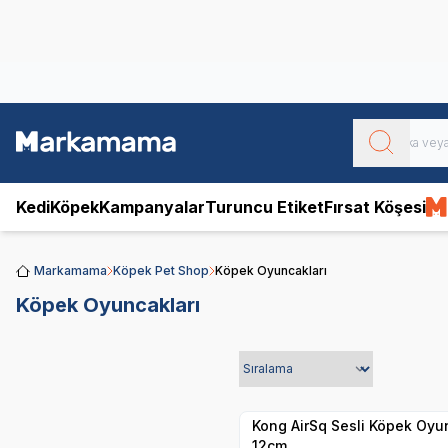
Obivan
Yenilenen Obivan 2 KG Kedi Mamaları ile tanışın!
Kedi
Köpek
Kampanyalar
Turuncu Etiket
Fırsat Köşesi
Markamama
Köpek Pet Shop
Köpek Oyuncakları
Köpek Oyuncakları
Yetkili
Satıcı
Hızlı Teslimat
Kong AirSq Sesli Köpek Oyu
12cm