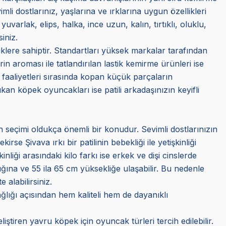
li dostlarınız, yaşlarına ve ırklarına uygun özellikleri
uvarlak, elips, halka, ince uzun, kalın, tırtıklı, oluklu,
iniz.
klere sahiptir. Standartları yüksek markalar tarafından
erin aroması ile tatlandırılan lastik kemirme ürünleri ise
me faaliyetleri sırasında kopan küçük parçaların
an köpek oyuncakları ise patili arkadaşınızın keyifli
ün seçimi oldukça önemli bir konudur. Sevimli dostlarınızın
se Şivava ırkı bir patilinin bebekliği ile yetişkinliği
nliği arasındaki kilo farkı ise erkek ve dişi cinslerde
ğına ve 55 ila 65 cm yüksekliğe ulaşabilir. Bu nedenle
alabilirsiniz.
ğlığı açısından hem kaliteli hem de dayanıklı
iştiren yavru köpek için oyuncak türleri tercih edilebilir.