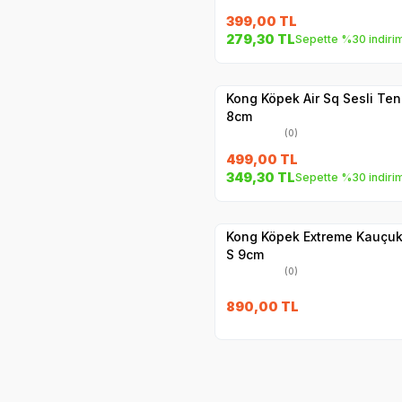
399,00
TL
279,30
TL
Sepette %30 indiri
Yetkili
Satıcı
Hızlı Teslimat
Kong Köpek Air Sq Sesli Ten
8cm
(0)
499,00
TL
349,30
TL
Sepette %30 indiri
Hızlı Teslimat
Yetkili
Satıcı
Kargo Bedava
Kong Köpek Extreme Kauçuk
S 9cm
(0)
890,00
TL