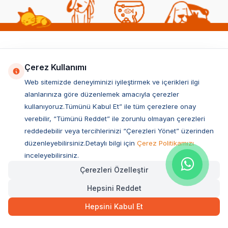
Popüler Kedi Kategorileri
Çerez Kullanımı
Kedi Maması
Web sitemizde deneyiminizi iyileştirmek ve içerikleri ilgi
Yavru Kedi Maması
alanlarınıza göre düzenlemek amacıyla çerezler
Kısırlaştırılmış Kedi Maması
kullanıyoruz.Tümünü Kabul Et” ile tüm çerezlere onay
verebilir, “Tümünü Reddet” ile zorunlu olmayan çerezleri
Yetişkin Kedi Maması
reddedebilir veya tercihlerinizi “Çerezleri Yönet” üzerinden
Kedi Tuvaleti
düzenleyebilirsiniz.Detaylı bilgi için
Çerez Politikamızı
Kedi Kumu
inceleyebilirsiniz.
Kedi Konservesi & Yaş Maması
Çerezleri Özelleştir
Kedi Ödül Maması
Hepsini Reddet
Kedi Oyuncakları
Hepsini Kabul Et
Kedi Yatakları