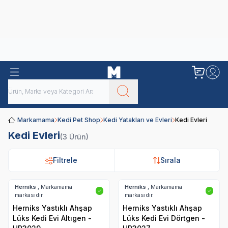
Obivan
Yenilenen Obivan 2 KG Kedi Mamaları ile tanışın!
Markamama
Kedi Pet Shop
Kedi Yatakları ve Evleri
Kedi Evleri
Kedi Evleri
(3 Ürün)
Filtrele
Filtrele
Sırala
Sırala
Herniks
, Markamama
Herniks
, Markamama
✓
✓
markasıdır.
markasıdır.
Herniks Yastıklı Ahşap
Herniks Yastıklı Ahşap
Lüks Kedi Evi Altıgen -
Lüks Kedi Evi Dörtgen -