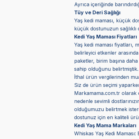
Ayrıca içeriğinde barındırd
Tüy ve Deri Sağlığı
Yaş kedi maması, küçük dostl
küçük dostunuzun sağlıklı d
Kedi Yaş Maması Fiyatları
Yaş kedi maması fiyatları, m
belirleyici etkenler arasınd
paketler, birim başına daha 
sahip olduğunu belirtmiştik.
İthal ürün vergilerinden mua
Siz de ürün seçimi yaparken 
Markamama.com.tr olarak orij
nedenle sevimli dostlarınız
olduğumuzu belirtmek isteriz
dostunuz için en kaliteli ürün
Kedi Yaş Mama Markaları
Whiskas Yaş Kedi Maması: Bu