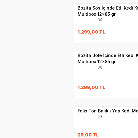
Bozita Sos İçinde Etli Kedi 
Multibox 12x85 gr
(0)
SKT
02.09.20
1.299,00
TL
Hızlı Teslimat
Yetkili
Satıcı
Kargo Bedava
Bozita Jöle İçinde Etli Kedi
Multibox 12x85 gr
(0)
SKT
1.11.2027
1.299,00
TL
Yetkili
Satıcı
Hızlı Teslimat
Felix Ton Balıklı Yaş Kedi M
(4)
29,00
TL