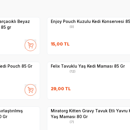
Yetkili
Satıcı
Hızlı Teslimat
arçacıklı Beyaz
Enjoy Pouch Kuzulu Kedi Konservesi 85
 85 gr
(0)
SKT
1.10.2027
15,00
TL
Yetkili
Satıcı
Hızlı Teslimat
 Kedi Pouch 85 Gr
Felix Tavuklu Yaş Kedi Maması 85 Gr
(12)
SKT
1.01.2027
29,00
TL
Yetkili
Satıcı
Hızlı Teslimat
ırlaştırılmış
Miratorg Kitten Gravy Tavuk Etli Yavru 
0 Gr
Yaş Maması 80 Gr
(7)