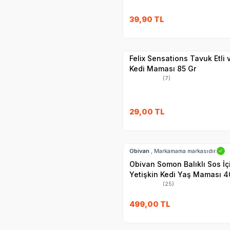
SKT
1.09.2027
39,90
TL
Yetkili
Satıcı
Hızlı Teslimat
Felix Sensations Tavuk Etli
Kedi Maması 85 Gr
(7)
29,00
TL
Hızlı Teslimat
Obivan
, Markamama markasıdır.
✓
Obivan Somon Balıklı Sos İ
Yetişkin Kedi Yaş Maması 4
(25)
SKT
25.11.2027
499,00
TL
Hızlı Teslimat
Yetkili
Satıcı
Kargo Bedava