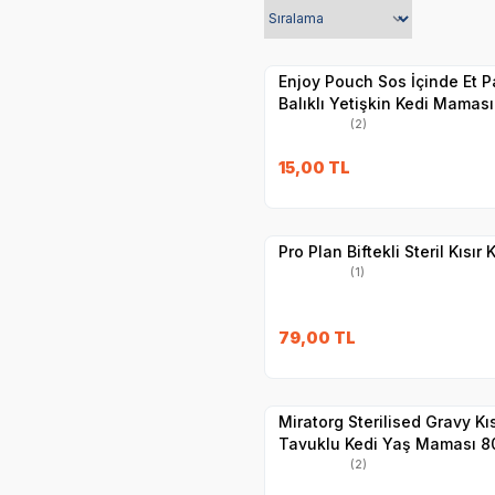
Yetkili
Satıcı
Hızlı Teslimat
Enjoy Pouch Sos İçinde Et P
Balıklı Yetişkin Kedi Maması
(2)
SKT
1.11.2026
15,00
TL
Yetkili
Satıcı
Hızlı Teslimat
Pro Plan Biftekli Steril Kısır
(1)
SKT
1.01.2027
79,00
TL
Yetkili
Satıcı
Hızlı Teslimat
Miratorg Sterilised Gravy Kıs
Tavuklu Kedi Yaş Maması 8
(2)