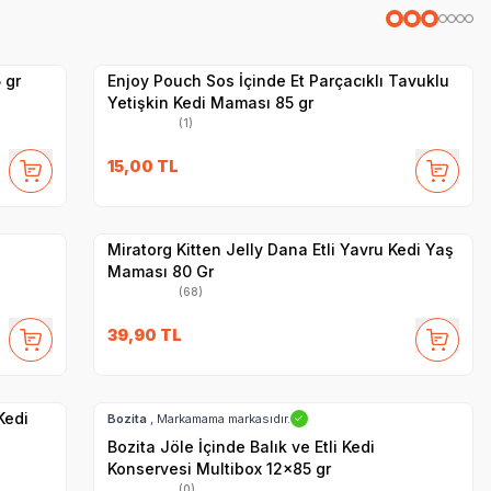
Yetkili
Satıcı
Hızlı Teslimat
 gr
Enjoy Pouch Sos İçinde Et Parçacıklı Tavuklu
Yetişkin Kedi Maması 85 gr
(1)
SKT
1.01.2027
15,00
TL
Yetkili
Satıcı
Hızlı Teslimat
Miratorg Kitten Jelly Dana Etli Yavru Kedi Yaş
Maması 80 Gr
(68)
39,90
TL
Hızlı Teslimat
SKT
02.09.2027
Kargo Bedava
Kedi
Bozita
, Markamama markasıdır.
✓
Bozita Jöle İçinde Balık ve Etli Kedi
Konservesi Multibox 12x85 gr
(0)