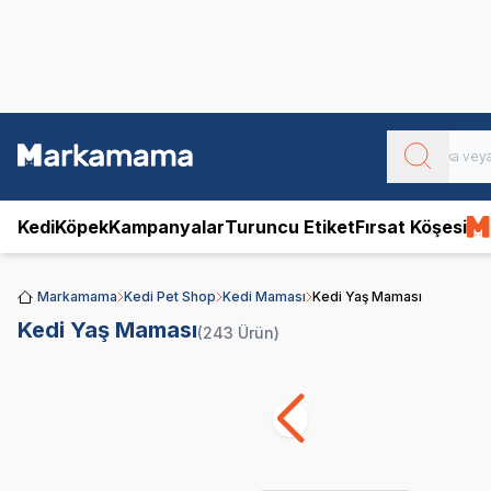
Obivan
Yenilenen Obivan 2 KG Kedi Mamaları ile tanışın!
Kedi
Köpek
Kampanyalar
Turuncu Etiket
Fırsat Köşesi
Markamama
Kedi Pet Shop
Kedi Maması
Kedi Yaş Maması
Kedi Yaş Maması
(243 Ürün)
Royal Canin
Pro