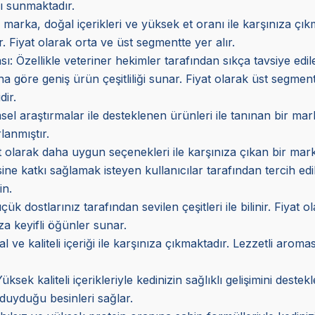
rı sunmaktadır.
marka, doğal içerikleri ve yüksek et oranı ile karşınıza çı
. Fiyat olarak orta ve üst segmentte yer alır.
sı
: Özellikle veteriner hekimler tarafından sıkça tavsiye ed
a göre geniş ürün çeşitliliği sunar. Fiyat olarak üst segmen
dir.
imsel araştırmalar ile desteklenen ürünleri ile tanınan bir m
lanmıştır.
at olarak daha uygun seçenekleri ile karşınıza çıkan bir mark
esine katkı sağlamak isteyen kullanıcılar tarafından tercih edi
in.
 dostlarınız tarafından sevilen çeşitleri ile bilinir. Fiyat o
za keyifli öğünler sunar.
e kaliteli içeriği ile karşınıza çıkmaktadır. Lezzetli aroması
Yüksek kaliteli içerikleriyle kedinizin sağlıklı gelişimini des
uyduğu besinleri sağlar.