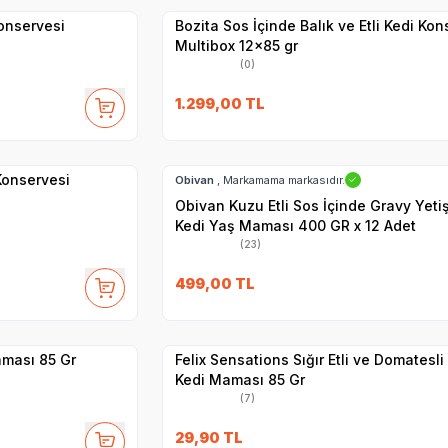
Konservesi
Bozita Sos İçinde Balık ve Etli Kedi Kon
Multibox 12x85 gr
(0)
27
1.299,00
TL
Hızlı Teslimat
 Konservesi
Obivan
, Markamama markasıdır.
✓
Obivan Kuzu Etli Sos İçinde Gravy Yeti
Kedi Yaş Maması 400 GR x 12 Adet
(23)
SKT
1.09.2027
499,00
TL
Yetkili
Satıcı
Hızlı Teslimat
aması 85 Gr
Felix Sensations Sığır Etli ve Domatesli
Kedi Maması 85 Gr
(7)
29,90
TL