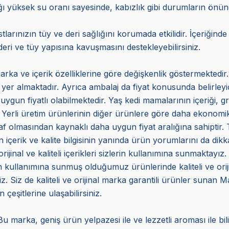
ığı yüksek su oranı sayesinde, kabızlık gibi durumların önü
arınızın tüy ve deri sağlığını korumada etkilidir. İçeriğind
eri ve tüy yapısına kavuşmasını destekleyebilirsiniz.
arka ve içerik özelliklerine göre değişkenlik göstermektedir.
a yer almaktadır. Ayrıca ambalaj da fiyat konusunda belirleyi
uygun fiyatlı olabilmektedir. Yaş kedi mamalarının içeriği, gr
 Yerli üretim ürünlerinin diğer ürünlere göre daha ekonomik 
f olmasından kaynaklı daha uygun fiyat aralığına sahiptir. Ta
içerik ve kalite bilgisinin yanında ürün yorumlarını da dikka
inal ve kaliteli içerikleri sizlerin kullanımına sunmaktayız.
ın kullanımına sunmuş olduğumuz ürünlerinde kaliteli ve ori
. Siz de kaliteli ve orijinal marka garantili ürünler sunan 
 çeşitlerine ulaşabilirsiniz.
 marka, geniş ürün yelpazesi ile ve lezzetli aroması ile b