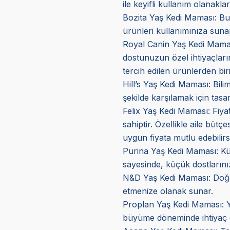
ile keyifli kullanım olanakla
Bozita Yaş Kedi Maması: Bu 
ürünleri kullanımınıza sunar
Royal Canin Yaş Kedi Mama
dostunuzun özel ihtiyaçların
tercih edilen ürünlerden biri
Hill’s Yaş Kedi Maması
: Bil
şekilde karşılamak için tasar
Felix Yaş Kedi Maması
: Fiy
sahiptir. Özellikle aile bütç
uygun fiyata mutlu edebilirs
Purina Yaş Kedi Maması: Küçük
sayesinde, küçük dostlarını
N&D Yaş Kedi Maması: Doğal v
etmenize olanak sunar.
Proplan Yaş Kedi Maması
: 
büyüme döneminde ihtiyaç d