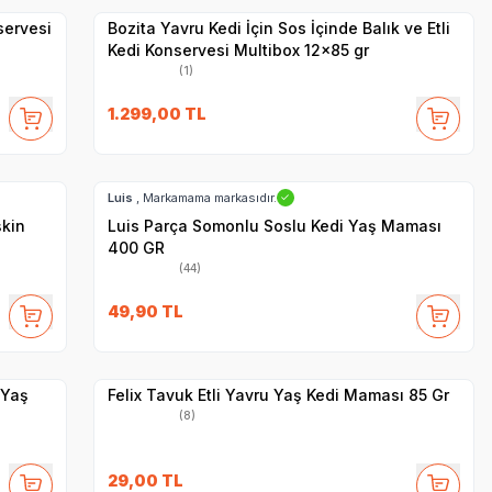
servesi
Bozita Yavru Kedi İçin Sos İçinde Balık ve Etli
Kedi Konservesi Multibox 12x85 gr
(1)
1.299,00
TL
SKT
1.07.2028
Hızlı Teslimat
Luis
, Markamama markasıdır.
✓
şkin
Luis Parça Somonlu Soslu Kedi Yaş Maması
400 GR
(44)
SKT
1.09.2027
49,90
TL
Yetkili
Satıcı
Hızlı Teslimat
 Yaş
Felix Tavuk Etli Yavru Yaş Kedi Maması 85 Gr
(8)
29,00
TL