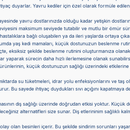
tiyaç duyarlar. Yavru kediler için özel olarak formüle edilen
ayesinde yavru dostlarınızda olduğu kadar yetişkin dostlarını
eviyesini maksimum seviyede tutabilir ve mutlu bir ömür sür
hastalıklara bağlı oluşabilen ya da ileri yaşlarda ortaya çıka
urumda yaş kedi mamaları, küçük dostunuzun beslenme rutinind
e, eksiksiz şekilde beslenme rutinini oluşturmanıza olanak
ar yaparak sürecin daha hızlı ilerlemesine olanak sunabilirs
 ürünlerinin, küçük dostunuzun sağlığı üzerindeki etkilerine
miktarda su tüketmeleri, idrar yolu enfeksiyonlarını ve taş 
r. Bu sayede ihtiyaç duydukları sıvı açığını kapatmaya deste
asının diş sağlığı üzerinde doğrudan etkisi yoktur. Küçük do
eceğiniz alternatifleri size sunar. Diş etlerininim sağlıklı k
olay olan besinleri içerir. Bu şekilde sindirim sorunları ya