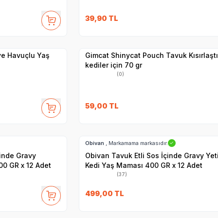
SKT
1.05.2027
39,90
TL
Yetkili
Satıcı
Hızlı Teslimat
 ve Havuçlu Yaş
Gimcat Shinycat Pouch Tavuk Kısırlaştı
kediler için 70 gr
(0)
59,00
TL
SKT
01.11.2027
Hızlı Teslimat
Obivan
, Markamama markasıdır.
✓
çinde Gravy
Obivan Tavuk Etli Sos İçinde Gravy Yet
00 GR x 12 Adet
Kedi Yaş Maması 400 GR x 12 Adet
(37)
SKT
15.09.2027
499,00
TL
Hızlı Teslimat
Yetkili
Satıcı
Kargo Bedava