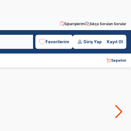
Siparişlerim
Sıkça Sorulan Sorular
Favorilerim
Giriş Yap
Kayıt Ol
Sepetim
Obivan
Luis
Bo