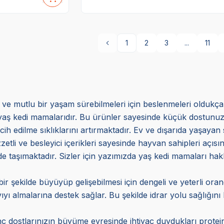
1
2
3
...
11
lı ve mutlu bir yaşam sürebilmeleri için beslenmeleri oldukç
aş kedi mamalarıdır. Bu ürünler sayesinde küçük dostunuzun 
cih edilme sıklıklarını artırmaktadır. Ev ve dışarıda yaşayan s
zetli ve besleyici içerikleri sayesinde hayvan sahipleri açı
i de taşımaktadır. Sizler için yazımızda yaş kedi mamaları hakk
ir şekilde büyüyüp gelişebilmesi için dengeli ve yeterli o
ıyı almalarına destek sağlar. Bu şekilde idrar yolu sağlığın
 dostlarınızın büyüme evresinde ihtiyaç duydukları protein 