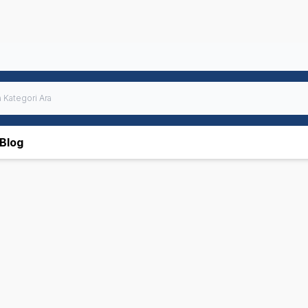
Blog
 Plan
N&D
Hills