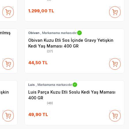
1.299,00
TL
SKT
1.08.2028
Hızlı Teslimat
rılmış
Obivan
, Markamama markasıdır.
✓
Obivan Kuzu Etli Sos İçinde Gravy Yetişkin
Kedi Yaş Maması 400 GR
(37)
44,50
TL
SKT
1.07.2028
Hızlı Teslimat
Luis
, Markamama markasıdır.
✓
işkin
Luis Parça Kuzu Etli Soslu Kedi Yaş Maması
400 GR
(49)
SKT
07.11.2027
49,90
TL
Hızlı Teslimat
Yetkili
Satıcı
Kargo Bedava