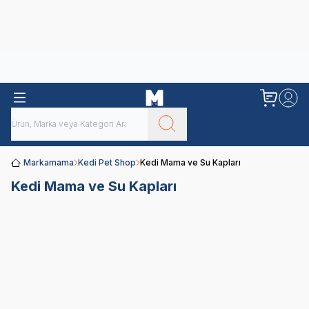
Obivan
Yenilenen Obivan 2 KG Kedi Mamaları ile tanışın!
Markamama
Kedi Pet Shop
Kedi Mama ve Su Kapları
Kedi Mama ve Su Kapları
Seramik
Otomatik
Plastik
Hazneli
Mama ve
Mama ve
Mama ve
Mama ve