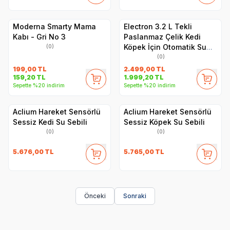
Moderna Smarty Mama
Electron 3.2 L Tekli
Kabı - Gri No 3
Paslanmaz Çelik Kedi
Köpek İçin Otomatik Su
(0)
Pınarı
(0)
199,00
TL
2.499,00
TL
159,20
TL
1.999,20
TL
Sepette %20 indirim
Sepette %20 indirim
Aclium Hareket Sensörlü
Aclium Hareket Sensörlü
Sessiz Kedi Su Sebili
Sessiz Köpek Su Sebili
(0)
(0)
5.676,00
TL
5.765,00
TL
Önceki
Sonraki