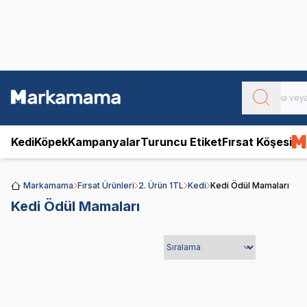
Obivan
Yenilenen Obivan 2 KG Kedi Mamaları ile tanışın!
Kedi
Köpek
Kampanyalar
Turuncu Etiket
Fırsat Köşesi
Markamama
Fırsat Ürünleri
2. Ürün 1TL
Kedi
Kedi Ödül Mamaları
Kedi Ödül Mamaları