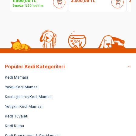
3.500,00
TL
34
1.999,00
TL
Sepette %20 indirim
Popüler Kedi Kategorileri
Kedi Maması
Yavru Kedi Maması
Kısırlaştırılmış Kedi Maması
Yetişkin Kedi Maması
Kedi Tuvaleti
Kedi Kumu
Kedi Konservesi & Yaş Maması