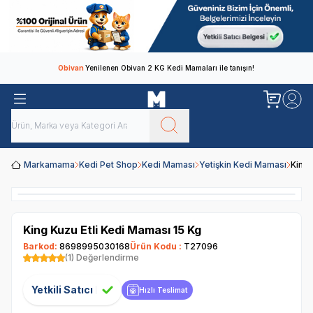
Obivan
Yenilenen Obivan 2 KG Kedi Mamaları ile tanışın!
Markamama
Kedi Pet Shop
Kedi Maması
Yetişkin Kedi Maması
King 
King Kuzu Etli Kedi Maması 15 Kg
Barkod:
8698995030168
Ürün Kodu :
T27096
(1) Değerlendirme
Yetkili Satıcı
Hızlı Teslimat