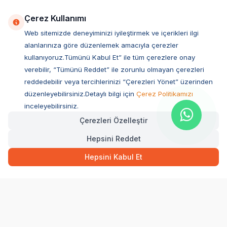
Çerez Kullanımı
Web sitemizde deneyiminizi iyileştirmek ve içerikleri ilgi
alanlarınıza göre düzenlemek amacıyla çerezler
kullanıyoruz.Tümünü Kabul Et” ile tüm çerezlere onay
verebilir, “Tümünü Reddet” ile zorunlu olmayan çerezleri
reddedebilir veya tercihlerinizi “Çerezleri Yönet” üzerinden
düzenleyebilirsiniz.Detaylı bilgi için
Çerez Politikamızı
Müşteri Hizmetleri
inceleyebilirsiniz.
Çerezleri Özelleştir
Sıkça Sorulan Sorular
Hepsini Reddet
Adres
799,00
TL
Hızlı Teslimat
Ovacık Mah. Hacıoğlu Sok. No:13 Başiskele / KOCAELİ
Hepsini Kabul Et
Müşteri Destek Hattı
SEPETE EKLE
0850 532 1141
WhatsApp Destek
0554 871 66 20