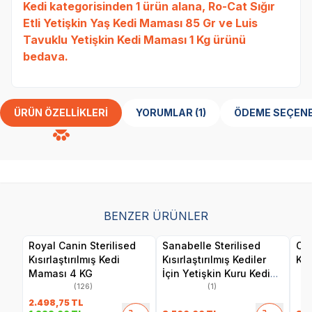
Kedi
kategorisinden 1 ürün alana,
Ro-Cat Sığır
Etli Yetişkin Yaş Kedi Maması 85 Gr
ve
Luis
Tavuklu Yetişkin Kedi Maması 1 Kg
ürünü
bedava.
ÜRÜN ÖZELLIKLERI
YORUMLAR (1)
ÖDEME SEÇENE
BENZER ÜRÜNLER
Royal Canin Sterilised
Sanabelle Sterilised
Obi
Kısırlaştırılmış Kedi
Kısırlaştırılmış Kediler
Ke
Maması 4 KG
İçin Yetişkin Kuru Kedi
Maması 8 Kg
(126)
(1)
2.498,75
TL