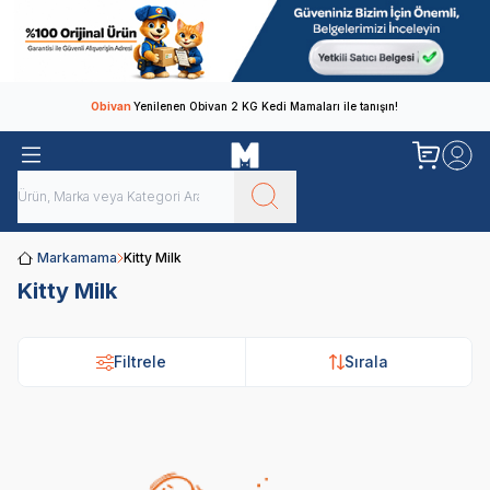
Obivan
Yenilenen Obivan 2 KG Kedi Mamaları ile tanışın!
Markamama
Kitty Milk
Kitty Milk
Filtrele
Sırala