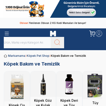
Obivan
Yenilenen Obivan 2 KG Kedi Mamaları ile tanışın!
Markamama
Köpek Pet Shop
Köpek Bakım ve Temizlik
Köpek Bakım ve Temizlik
Köpek Göz
Köpek Deri
Tüy
Köpek Çiş
ve Kulak
ve Tüy