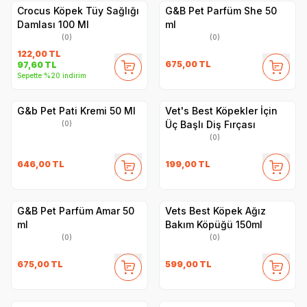
Crocus Köpek Tüy Sağlığı
G&B Pet Parfüm She 50
Damlası 100 Ml
ml
(0)
(0)
122,00
TL
675,00
TL
97,60
TL
Sepette %20 indirim
G&b Pet Pati Kremi 50 Ml
Vet's Best Köpekler İçin
Üç Başlı Diş Fırçası
(0)
(0)
646,00
TL
199,00
TL
G&B Pet Parfüm Amar 50
Vets Best Köpek Ağız
ml
Bakım Köpüğü 150ml
(0)
(0)
675,00
TL
599,00
TL