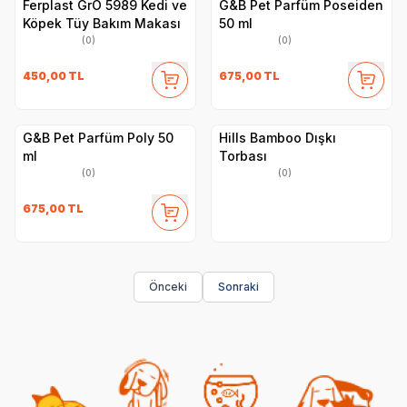
Ferplast GrO 5989 Kedi ve
G&B Pet Parfüm Poseiden
Köpek Tüy Bakım Makası
50 ml
(0)
(0)
450,00
TL
675,00
TL
G&B Pet Parfüm Poly 50
Hills Bamboo Dışkı
ml
Torbası
(0)
(0)
675,00
TL
Önceki
Sonraki