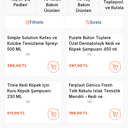
Toplayıcılar
Pedleri
Bakım
Bakım
ve Rulolar
Ürünleri
Ürünleri
Filtrele
Sırala
Simple Solution Kafes ve
Purele Bütün Tüylere
Kulübe Temizleme Spreyi
Özel Dermatolojik Kedi ve
500 ML
Köpek Şampuanı 450 ml
(0)
(1)
399,00
TL
397,00
TL
Trixie Kedi Köpek Için
Ferplast Genico Fresh
Kuru Köpük Şampuanı
Talk Kokulu Islak Temizlik
230 ML
Mendili – Kedi ve
Köpekler İçin, 40 Adet
(0)
(0)
511,00
TL
199,00
TL