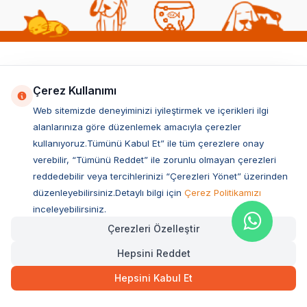
Popüler Kedi Kategorileri
Çerez Kullanımı
Kedi Maması
Web sitemizde deneyiminizi iyileştirmek ve içerikleri ilgi
Yavru Kedi Maması
alanlarınıza göre düzenlemek amacıyla çerezler
Kısırlaştırılmış Kedi Maması
kullanıyoruz.Tümünü Kabul Et” ile tüm çerezlere onay
verebilir, “Tümünü Reddet” ile zorunlu olmayan çerezleri
Yetişkin Kedi Maması
reddedebilir veya tercihlerinizi “Çerezleri Yönet” üzerinden
Kedi Tuvaleti
düzenleyebilirsiniz.Detaylı bilgi için
Çerez Politikamızı
Kedi Kumu
inceleyebilirsiniz.
Kedi Konservesi & Yaş Maması
Çerezleri Özelleştir
Kedi Ödül Maması
Hepsini Reddet
Kedi Oyuncakları
Hepsini Kabul Et
Kedi Yatakları