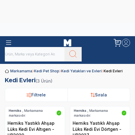
Obivan
Yenilenen Obivan 2 KG Kedi Mamaları ile tanışın!
Markamama
Kedi Pet Shop
Kedi Yatakları ve Evleri
Kedi Evleri
Kedi Evleri
(3 Ürün)
Filtrele
Filtrele
Sırala
Sırala
Herniks
, Markamama
Herniks
, Markamama
✓
✓
markasıdır.
markasıdır.
Herniks Yastıklı Ahşap
Herniks Yastıklı Ahşap
Lüks Kedi Evi Altıgen -
Lüks Kedi Evi Dörtgen -