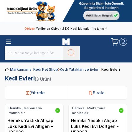
Obivan
Yenilenen Obivan 2 KG Kedi Mamaları ile tanışın!
Markamama
Kedi Pet Shop
Kedi Yatakları ve Evleri
Kedi Evleri
Kedi Evleri
(3 Ürün)
Filtrele
Filtrele
Sırala
Sırala
Herniks
, Markamama
Herniks
, Markamama
✓
✓
markasıdır.
markasıdır.
Herniks Yastıklı Ahşap
Herniks Yastıklı Ahşap
Lüks Kedi Evi Altıgen -
Lüks Kedi Evi Dörtgen -