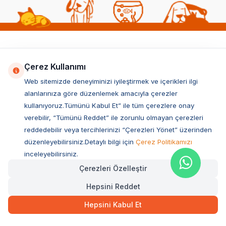
Popüler Kedi Kategorileri
Çerez Kullanımı
Kedi Maması
Web sitemizde deneyiminizi iyileştirmek ve içerikleri ilgi
Yavru Kedi Maması
alanlarınıza göre düzenlemek amacıyla çerezler
Kısırlaştırılmış Kedi Maması
kullanıyoruz.Tümünü Kabul Et” ile tüm çerezlere onay
verebilir, “Tümünü Reddet” ile zorunlu olmayan çerezleri
Yetişkin Kedi Maması
reddedebilir veya tercihlerinizi “Çerezleri Yönet” üzerinden
Kedi Tuvaleti
düzenleyebilirsiniz.Detaylı bilgi için
Çerez Politikamızı
Kedi Kumu
inceleyebilirsiniz.
Kedi Konservesi & Yaş Maması
Çerezleri Özelleştir
Kedi Ödül Maması
Hepsini Reddet
Kedi Oyuncakları
Hepsini Kabul Et
Kedi Yatakları