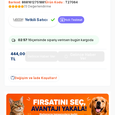
Barkod:
8681612751881
Ürün Kodu :
T27064
(1) Değerlendirme
Yetkili Satıcı
Hızlı Teslimat
02
:57
:16
içerisinde sipariş verirsen bugün kargoda
444,00
Gelince Haber
Gelince Haber Ver
Ver
TL
Değişim ve İade Koşulları!