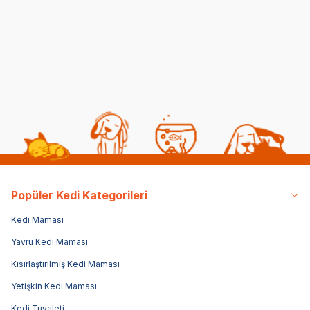
Kısırlaştırılmış Kedi
Yetişkin Kedi Maması 10
Ma
Maması 2 kg
kg
(1)
(351)
2.4
399,00
TL
4.899,00
TL
1.9
Sepe
Popüler Kedi Kategorileri
Kedi Maması
Yavru Kedi Maması
Kısırlaştırılmış Kedi Maması
Yetişkin Kedi Maması
Kedi Tuvaleti