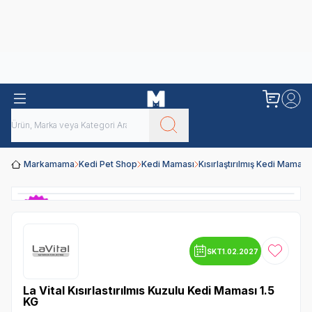
Obivan
Yenilenen Obivan 2 KG Kedi Mamaları ile tanışın!
Markamama
Kedi Pet Shop
Kedi Maması
Kısırlaştırılmış Kedi Maması
SKT
1.02.2027
Favoriye
La Vital Kısırlastırılmıs Kuzulu Kedi Maması 1.5
KG