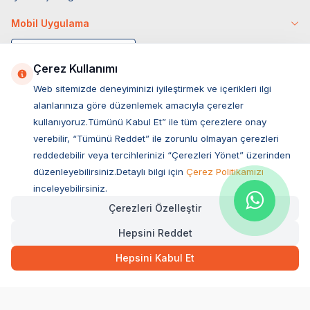
Mobil Uygulama
Çerez Kullanımı
Web sitemizde deneyiminizi iyileştirmek ve içerikleri ilgi
alanlarınıza göre düzenlemek amacıyla çerezler
kullanıyoruz.Tümünü Kabul Et” ile tüm çerezlere onay
verebilir, “Tümünü Reddet” ile zorunlu olmayan çerezleri
reddedebilir veya tercihlerinizi “Çerezleri Yönet” üzerinden
düzenleyebilirsiniz.Detaylı bilgi için
Çerez Politikamızı
Müşteri Hizmetleri
inceleyebilirsiniz.
Çerezleri Özelleştir
Sıkça Sorulan Sorular
Hepsini Reddet
Adres
444,00
TL
Hızlı Teslimat
Ovacık Mah. Hacıoğlu Sok. No:13 Başiskele / KOCAELİ
Hepsini Kabul Et
Müşteri Destek Hattı
SEPETE EKLE
0850 532 1141
WhatsApp Destek