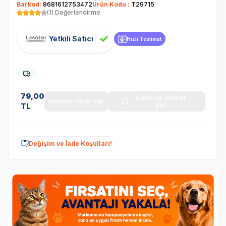
Barkod:
8681612753472
Ürün Kodu :
T29715
(1) Değerlendirme
Yetkili Satıcı
Hızlı Teslimat
79,00
Gelince Haber
Gelince Haber Ver
Ver
TL
Değişim ve İade Koşulları!