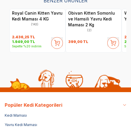
BENZER ÜRÜNLER
Royal Canin Kitten Yavru
Obivan Kitten Somonlu
Wan
Kedi Maması 4 KG
ve Hamsili Yavru Kedi
Yav
Maması 2 Kg
(143)
(2)
2.436,25
TL
2.9
399,00
TL
1.949,00
TL
2.5
Sepette %20 indirim
Sepe
Popüler Kedi Kategorileri
Kedi Maması
Yavru Kedi Maması