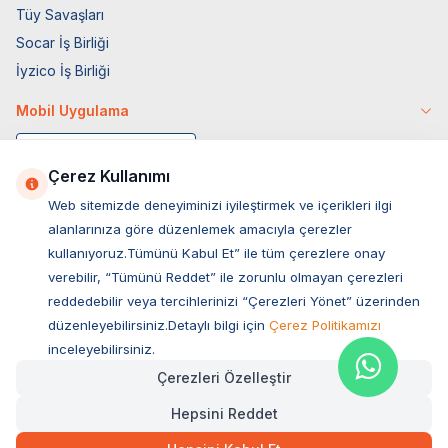
Tüy Savaşları
Socar İş Birliği
İyzico İş Birliği
Mobil Uygulama
Çerez Kullanımı
Web sitemizde deneyiminizi iyileştirmek ve içerikleri ilgi
alanlarınıza göre düzenlemek amacıyla çerezler
kullanıyoruz.Tümünü Kabul Et” ile tüm çerezlere onay
verebilir, “Tümünü Reddet” ile zorunlu olmayan çerezleri
reddedebilir veya tercihlerinizi “Çerezleri Yönet” üzerinden
düzenleyebilirsiniz.Detaylı bilgi için
Çerez Politikamızı
Müşteri Hizmetleri
inceleyebilirsiniz.
Çerezleri Özelleştir
Sıkça Sorulan Sorular
Hepsini Reddet
Adres
79,00
TL
Hızlı Teslimat
Ovacık Mah. Hacıoğlu Sok. No:13 Başiskele / KOCAELİ