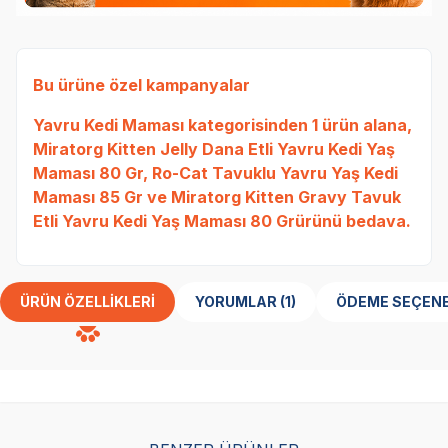
Bu ürüne özel kampanyalar
Yavru Kedi Maması
kategorisinden 1 ürün alana,
Miratorg Kitten Jelly Dana Etli Yavru Kedi Yaş
Maması 80 Gr
,
Ro-Cat Tavuklu Yavru Yaş Kedi
16.Y
Maması 85 Gr
ve
Miratorg Kitten Gravy Tavuk
Etli Yavru Kedi Yaş Maması 80 Gr
ürünü bedava.
ÜRÜN ÖZELLIKLERI
YORUMLAR (1)
ÖDEME SEÇENE