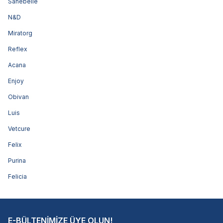
Sanebelle
N&D
Miratorg
Reflex
Acana
Enjoy
Obivan
Luis
Vetcure
Felix
Purina
Felicia
E-BÜLTENİMİZE ÜYE OLUN!