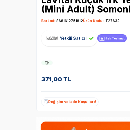
(Mini Adult) Somonl
Barkod:
8681612751812
Ürün Kodu :
T27632
Yetkili Satıcı
Hızlı Teslimat
371,00
TL
Değişim ve İade Koşulları!