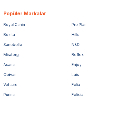
Popüler Markalar
Royal Canin
Pro Plan
Bozita
Hills
Sanebelle
N&D
Miratorg
Reflex
Acana
Enjoy
Obivan
Luis
Vetcure
Felix
Purina
Felicia