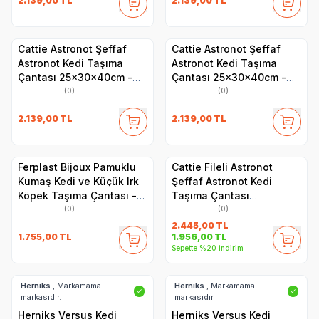
2.139,00
TL
2.139,00
TL
Cattie Astronot Şeffaf
Cattie Astronot Şeffaf
Astronot Kedi Taşıma
Astronot Kedi Taşıma
Çantası 25x30x40cm -
Çantası 25x30x40cm -
Gri
Turuncu
(0)
(0)
2.139,00
TL
2.139,00
TL
Ferplast Bijoux Pamuklu
Cattie Fileli Astronot
Kumaş Kedi ve Küçük Irk
Şeffaf Astronot Kedi
Köpek Taşıma Çantası -
Taşıma Çantası
Ayarlanabilir Omuz Askısı,
25x60x40cm - Gri
(0)
(0)
İç Emniyet Kayışlı,
2.445,00
TL
1.755,00
TL
1.956,00
TL
Fermuarlı - 32x15x34 cm
Sepette %20 indirim
Herniks
, Markamama
Herniks
, Markamama
✓
✓
markasıdır.
markasıdır.
Herniks Versus Kedi
Herniks Versus Kedi