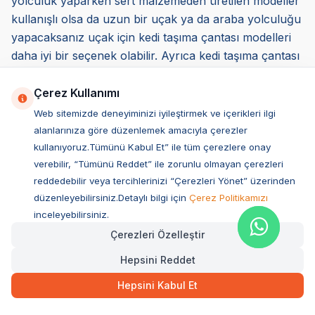
yolculuk yaparken sert malzemeden üretilen modeller
kullanışlı olsa da uzun bir uçak ya da araba yolculuğu
yapacaksanız uçak için kedi taşıma çantası modelleri
daha iyi bir seçenek olabilir. Ayrıca kedi taşıma çantası
uçak yolculuğu için uygun özellikte ve konforda
olmalıdır. Sert ürünler yerine daha yumuşak yapıya
Çerez Kullanımı
sahip ürünleri tercih edebilirsiniz.
Web sitemizde deneyiminizi iyileştirmek ve içerikleri ilgi
*Seçmiş olduğunuz ürünün, havalandırmasının iyi
alanlarınıza göre düzenlemek amacıyla çerezler
olması da belirleyici etkenler arasındadır. Küçük
kullanıyoruz.Tümünü Kabul Et” ile tüm çerezlere onay
dostunuzun sağlıklı şekilde nefes alıp vermesine
verebilir, “Tümünü Reddet” ile zorunlu olmayan çerezleri
reddedebilir veya tercihlerinizi “Çerezleri Yönet” üzerinden
olanak sunar. Ayrıca sıcak ve soğuk havalarda hava
düzenleyebilirsiniz.Detaylı bilgi için
Çerez Politikamızı
sirkülasyonu konusunda destek sağlar.
inceleyebilirsiniz.
*Kedi taşıma çantası modellerinde bir diğer önemli
Çerezleri Özelleştir
etkende temizlik aşamasıdır. Rahat ve kolay
temizlenebilir ürün tercih edebilirsiniz. Böylelikle
Hepsini Reddet
hijyenik bir alanda taşıma olanağı sağlamış olursunuz.
Hepsini Kabul Et
*Üretimde kullanılan malzemenin kalitesi ve sağlık
üzerindeki etkileri de belirleyici kriterler arasında