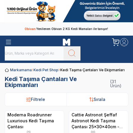
Obivan
Yenilenen Obivan 2 KG Kedi Mamaları ile tanışın!
Markamama
Kedi Pet Shop
Kedi Taşıma Çantaları Ve Ekipmanları
Kedi Taşıma Çantaları Ve
(31
Ekipmanları
Ürün)
Filtrele
Filtrele
Sırala
Sırala
Moderna Roadrunner
Cattie Astronot Şeffaf
Luxurious Kedi Taşıma
Astronot Kedi Taşıma
Çantası
Çantası 25x30x40cm -
Mavi
(1)
(0)