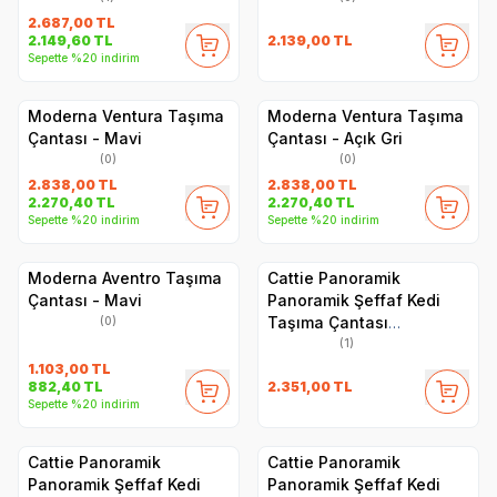
2.687,00
TL
2.139,00
TL
2.149,60
TL
Sepette %20 indirim
Moderna Ventura Taşıma
Moderna Ventura Taşıma
Çantası - Mavi
Çantası - Açık Gri
(0)
(0)
2.838,00
TL
2.838,00
TL
2.270,40
TL
2.270,40
TL
Sepette %20 indirim
Sepette %20 indirim
Moderna Aventro Taşıma
Cattie Panoramik
Çantası - Mavi
Panoramik Şeffaf Kedi
Taşıma Çantası
(0)
30x40x35cm - Yeşil
(1)
1.103,00
TL
2.351,00
TL
882,40
TL
Sepette %20 indirim
Cattie Panoramik
Cattie Panoramik
Panoramik Şeffaf Kedi
Panoramik Şeffaf Kedi