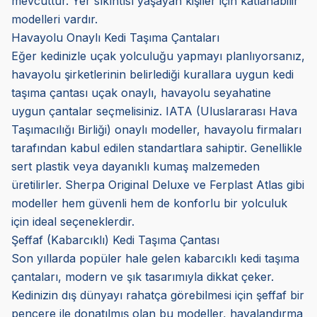
mevcuttur. Yer sıkıntısı yaşayan kişiler için katlanabilir
modelleri vardır.
Havayolu Onaylı Kedi Taşıma Çantaları
Eğer kedinizle uçak yolculuğu yapmayı planlıyorsanız,
havayolu şirketlerinin belirlediği kurallara uygun kedi
taşıma çantası uçak onaylı, havayolu seyahatine
uygun çantalar seçmelisiniz. IATA (Uluslararası Hava
Taşımacılığı Birliği) onaylı modeller, havayolu firmaları
tarafından kabul edilen standartlara sahiptir. Genellikle
sert plastik veya dayanıklı kumaş malzemeden
üretilirler. Sherpa Original Deluxe ve Ferplast Atlas gibi
modeller hem güvenli hem de konforlu bir yolculuk
için ideal seçeneklerdir.
Şeffaf (Kabarcıklı) Kedi Taşıma Çantası
Son yıllarda popüler hale gelen kabarcıklı kedi taşıma
çantaları, modern ve şık tasarımıyla dikkat çeker.
Kedinizin dış dünyayı rahatça görebilmesi için şeffaf bir
pencere ile donatılmış olan bu modeller, havalandırma