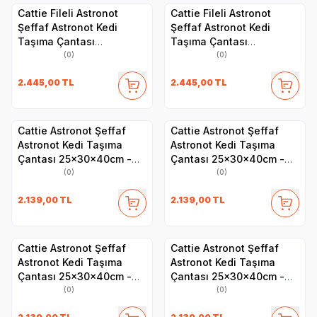
Cattie Fileli Astronot
Cattie Fileli Astronot
Şeffaf Astronot Kedi
Şeffaf Astronot Kedi
Taşıma Çantası
Taşıma Çantası
25x60x40cm - Yeşil
25x60x40cm - Mavi
(0)
(0)
2.445,00
TL
2.445,00
TL
Cattie Astronot Şeffaf
Cattie Astronot Şeffaf
Astronot Kedi Taşıma
Astronot Kedi Taşıma
Çantası 25x30x40cm -
Çantası 25x30x40cm -
Yeşil
Pembe
(0)
(0)
2.139,00
TL
2.139,00
TL
Cattie Astronot Şeffaf
Cattie Astronot Şeffaf
Astronot Kedi Taşıma
Astronot Kedi Taşıma
Çantası 25x30x40cm -
Çantası 25x30x40cm -
Mavi
Kırmızı
(0)
(0)