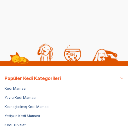
Kumu 10 LT
(15)
(4)
1.399,00
TL
1.399,00
TL
1.3
Popüler Kedi Kategorileri
Kedi Maması
Yavru Kedi Maması
Kısırlaştırılmış Kedi Maması
Yetişkin Kedi Maması
Kedi Tuvaleti