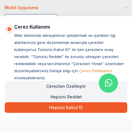
Mobil Uygulama
Çerez Kullanımı
Web sitemizde deneyiminizi iyileştirmek ve içerikleri ilgi
alanlarınıza göre düzenlemek amacıyla çerezler
kullanıyoruz.Tümünü Kabul Et” ile tüm çerezlere onay
verebilir, “Tümünü Reddet” ile zorunlu olmayan çerezleri
reddedebilir veya tercihlerinizi “Çerezleri Yönet” üzerinden
düzenleyebilirsiniz.Detaylı bilgi için
Çerez Politikamızı
Müşteri Hizmetleri
inceleyebilirsiniz.
Çerezleri Özelleştir
Sıkça Sorulan Sorular
Hepsini Reddet
Adres
Hızlı Teslimat
Ovacık Mah. Hacıoğlu Sok. No:13 Başiskele / KOCAELİ
407,20
TL
Sepette Anında
Hepsini Kabul Et
Müşteri Destek Hattı
SEPETE EKLE
0850 532 1141
WhatsApp Destek
0554 871 66 20