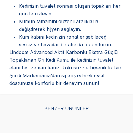
Kedinizin tuvalet sonrası oluşan topakları her
gün temizleyin.
Kumun tamamını düzenli aralıklarla
değiştirerek hijyen sağlayın.
Kum kabını kedinizin rahat erişebileceği,
sessiz ve havadar bir alanda bulundurun.
Lindocat Advanced Aktif Karbonlu Ekstra Güçlü
Topaklanan Gri Kedi Kumu ile kedinizin tuvalet
alanı her zaman temiz, kokusuz ve hijyenik kalsın.
Şimdi Markamama’dan sipariş ederek evcil
dostunuza konforlu bir deneyim sunun!
BENZER ÜRÜNLER
Ever Clean Litter Free
EverClean Lavanta
Eve
Paws Patilere
Kokulu Kedi Kumu 10
Kok
Yapışmayan Doğal Kedi
Litre