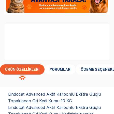
16. Yıl Özel! Lindocat kedi kumlarında sepette
%20 İndirim!
ÜRÜN ÖZELLIKLERI
YORUMLAR
ÖDEME SEÇENEKL
Lindocat Advanced Aktif Karbonlu Ekstra Güçlü
Topaklanan Gri Kedi Kumu 10 KG
Lindocat Advanced Aktif Karbonlu Ekstra Güçlü
Topaklanan Gri Kedi Kumu, kedinizin tuvalet