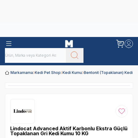
Obivan
Yenilenen Obivan 2 KG Kedi Mamaları ile tanışın!
Markamama
Kedi Pet Shop
Kedi Kumu
Bentonit (Topaklanan) Kedi Ku
Favoriye
Lindocat Advanced Aktif Karbonlu Ekstra Güçlü
Topaklanan Gri Kedi Kumu 10 KG