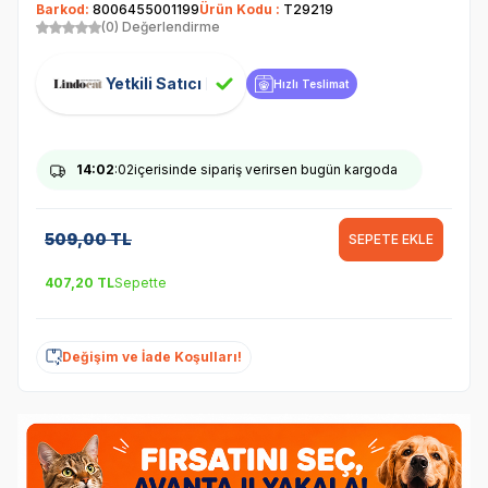
Barkod:
8006455001199
Ürün Kodu :
T29219
(0) Değerlendirme
Yetkili Satıcı
Hızlı Teslimat
14
:02
:01
içerisinde sipariş verirsen bugün kargoda
509,00
TL
SEPETE EKLE
407,20
TL
Sepette
Değişim ve İade Koşulları!