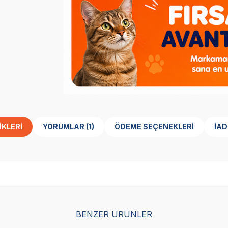
IKLERI
YORUMLAR (1)
ÖDEME SEÇENEKLERI
İAD
BENZER ÜRÜNLER
Yetkili
Yetkili
Satıcı
Satıcı