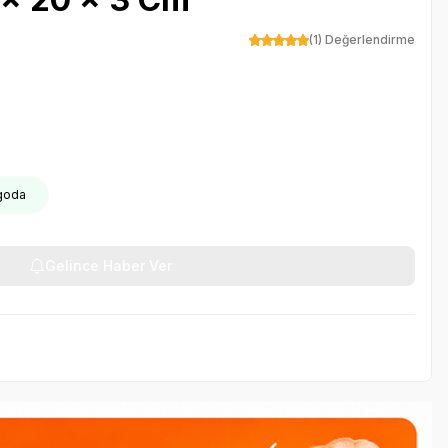
(1) Değerlendirme
rgoda
Gelince Haber Ver