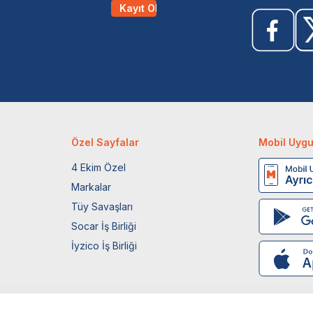
Kayıt Ol
Özel Sayfalar
Mobil Uyg
4 Ekim Özel
Markalar
Tüy Savaşları
Socar İş Birliği
İyzico İş Birliği