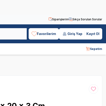
Siparişlerim
Sıkça Sorulan Sorular
Favorilerim
Giriş Yap
Kayıt Ol
Sepetim
Favoriye
 x 20 x 3 Cm