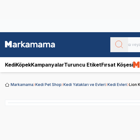
Obivan
Yenilenen Obivan 2 KG Kedi Mamaları ile tanışın!
Kedi
Köpek
Kampanyalar
Turuncu Etiket
Fırsat Köşesi
Markamama
Kedi Pet Shop
Kedi Yatakları ve Evleri
Kedi Evleri
Lion 