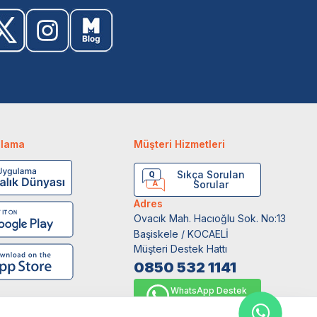
ulama
Müşteri Hizmetleri
Sıkça Sorulan
Sorular
Adres
Ovacık Mah. Hacıoğlu Sok. No:13
Başiskele / KOCAELİ
Müşteri Destek Hattı
0850 532 1141
WhatsApp Destek
0554 871 66 20