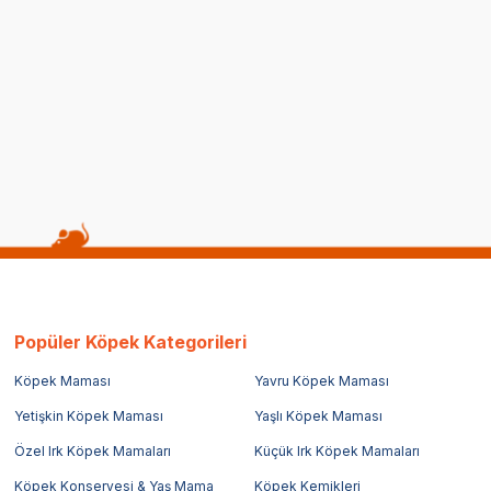
tıklı Ahşap Lüks Kedi Evi
Pro Plan Kedi Çadırı
HR3027
(0)
599,00
TL
Popüler Köpek Kategorileri
Köpek Maması
Yavru Köpek Maması
Yetişkin Köpek Maması
Yaşlı Köpek Maması
Özel Irk Köpek Mamaları
Küçük Irk Köpek Mamaları
Köpek Konservesi & Yaş Mama
Köpek Kemikleri