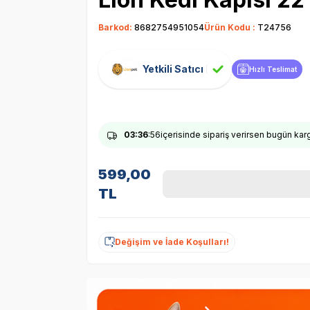
Barkod:
8682754951054
Ürün Kodu :
T24756
Yetkili Satıcı
Hızlı Teslimat
03
:36
:55
içerisinde sipariş verirsen bugün ka
599,00
TL
Değişim ve İade Koşulları!