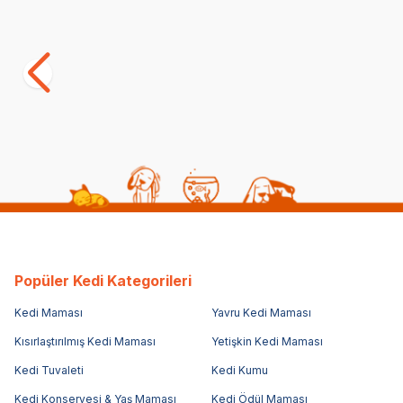
Herniks Yastıklı Ahşap Lüks Kedi Evi
Herniks Yas
Altıgen - HR3029
Dörtgen - 
(4)
(0)
599,00
TL
699,00
TL
Popüler Kedi Kategorileri
Kedi Maması
Yavru Kedi Maması
Kısırlaştırılmış Kedi Maması
Yetişkin Kedi Maması
Kedi Tuvaleti
Kedi Kumu
Kedi Konservesi & Yaş Maması
Kedi Ödül Maması