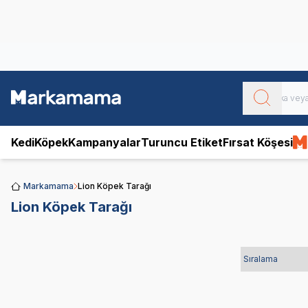
Obivan
Yenilenen Obivan 2 KG Kedi Mamaları ile tanışın!
Kedi
Köpek
Kampanyalar
Turuncu Etiket
Fırsat Köşesi
Markamama
Lion Köpek Tarağı
Lion Köpek Tarağı