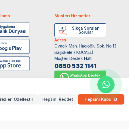
ulama
Müşteri Hizmetleri
Sıkça Sorulan
Sorular
Adres
Ovacık Mah. Hacıoğlu Sok. No:13
Başiskele / KOCAELİ
Müşteri Destek Hattı
0850 532 1141
WhatsApp Destek
0554 871 66 20
rezleri Özelleştir
Hepsini Reddet
Hepsini Kabul Et