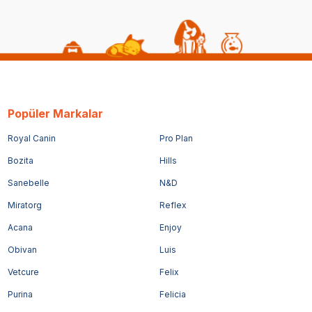
Popüler Markalar
Royal Canin
Pro Plan
Bozita
Hills
Sanebelle
N&D
Miratorg
Reflex
Acana
Enjoy
Obivan
Luis
Vetcure
Felix
Purina
Felicia