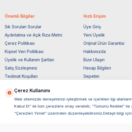
Önemli Bilgiler
Hızlı Erişim
Sık Sorulan Sorular
Üye Giriş
Aydınlatma ve Açık Rıza Metni
Yeni Üyelik
Çerez Politikası
Orijinal Ürün Garantisi
Kişisel Veri Politikası
Hakkımızda
Üyelik ve Kullanım Şartları
Bize Ulaşın
Satış Sözleşmesi
Hesap Bilgileri
Teslimat Koşulları
Sepetim
Ticari Elektronik İzin
Blog Sayfası
Çerez Kullanımı
Elektronik İleti Aydınlatma Metni
Müşteri Hizmetleri
Web sitemizde deneyiminizi iyileştirmek ve içerikleri ilgi alan
Kabul Et” ile tüm çerezlere onay verebilir, “Tümünü Reddet” ile 
“Çerezleri Yönet” üzerinden düzenleyebilirsiniz.Detaylı bilgi için