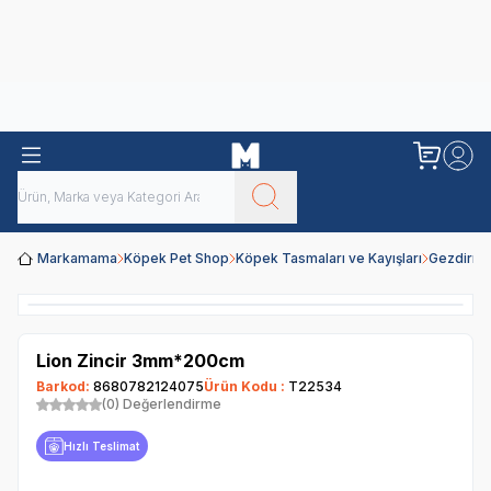
Obivan
Yenilenen Obivan 2 KG Kedi Mamaları ile tanışın!
Markamama
Köpek Pet Shop
Köpek Tasmaları ve Kayışları
Gezdirme
Lion Zincir 3mm*200cm
Barkod:
8680782124075
Ürün Kodu :
T22534
(0) Değerlendirme
Hızlı Teslimat