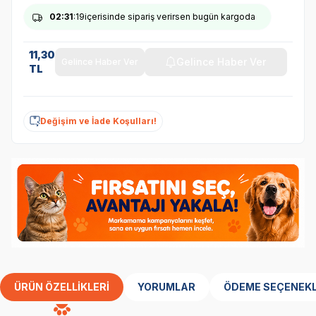
02
:31
:19
içerisinde sipariş verirsen bugün kargoda
11,30
Gelince Haber Ver
Gelince Haber Ver
TL
Değişim ve İade Koşulları!
ÜRÜN ÖZELLIKLERI
YORUMLAR
ÖDEME SEÇENEKL