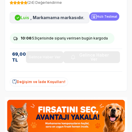
(24) Değerlendirme
Hızlı Teslimat
Luis
, Markamama markasıdır.
✓
10
:06
:53
içerisinde sipariş verirsen bugün kargoda
69,00
Gelince Haber
Gelince Haber Ver
Ver
TL
Değişim ve İade Koşulları!