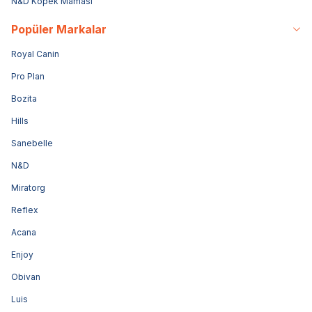
N&D Köpek Maması
Popüler Markalar
Royal Canin
Pro Plan
Bozita
Hills
Sanebelle
N&D
Miratorg
Reflex
Acana
Enjoy
Obivan
Luis