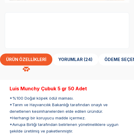
Luis
marka ürünler %30 indirimli.
ÜRÜN ÖZELLIKLERI
YORUMLAR (24)
ÖDEME SEÇE
Luis Munchy Çubuk 5 gr 50 Adet
*%100 Doğal köpek ödül maması.
*Tarım ve Hayvancılık Bakanlığı tarafından onaylı ve
denetlenen kesimhanelerden elde edilen üründür.
*Herhangi bir koruyucu madde içermez.
*Avrupa Birliği tarafından belirlenen yönetmeliklere uygun
şekilde üretilmiş ve paketlenmiştir.