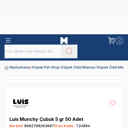
Obivan
Yenilenen Obivan 2 KG Kedi Mamaları ile tanışın!
Markamama
Köpek Pet Shop
Köpek Ödül Maması
Köpek Ödül Mamal
Favoriye
Luis Munchy Çubuk 5 gr 50 Adet
Barkod:
8682798263687
Ürün Kodu :
T24894