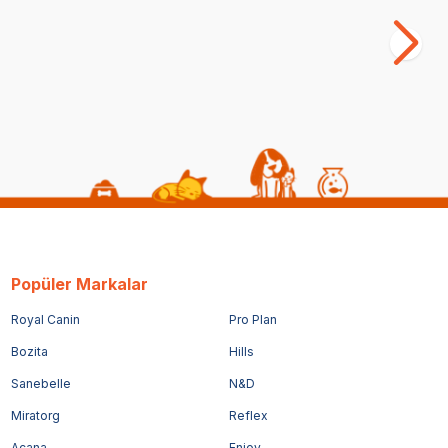
(3)
379,00
TL
37
Popüler Markalar
Royal Canin
Pro Plan
Bozita
Hills
Sanebelle
N&D
Miratorg
Reflex
Acana
Enjoy