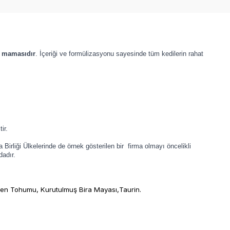
i mamasıdır
. İçeriği ve formülizasyonu sayesinde tüm kedilerin rahat
ir.
irliği Ülkelerinde de örnek gösterilen bir firma olmayı öncelikli
dadır.
eten Tohumu, Kurutulmuş Bira Mayası,Taurin.