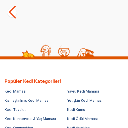
(126)
(1)
2.498,75
TL
3.500,00
1.999,00
TL
Sepette %20 indirim
Popüler Kedi Kategorileri
Kedi Maması
Yavru Kedi Maması
Kısırlaştırılmış Kedi Maması
Yetişkin Kedi Maması
Kedi Tuvaleti
Kedi Kumu
Kedi Konservesi & Yaş Maması
Kedi Ödül Maması
Kedi Oyuncakları
Kedi Yatakları