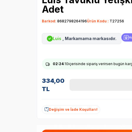
Adet
Barkod:
8682798264196
Ürün Kodu :
T27256
Hı
Luis
, Markamama markasıdır.
✓
02
:24
:10
içerisinde sipariş verirsen bugün ka
334,00
TL
Değişim ve İade Koşulları!