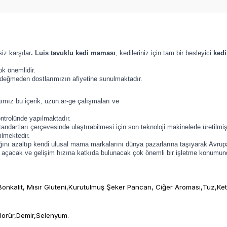
siz karşılar
. Luis tavuklu kedi maması
, kedileriniz için tam bir besleyici
ked
ok önemlidir.
 değmeden dostlarımızın afiyetine sunulmaktadır.
ımız bu içerik, uzun ar-ge çalışmaları ve
ntrolünde yapılmaktadır.
andartları çerçevesinde ulaştırabilmesi için son teknoloji makinelerle üretilmişt
lmektedir.
ını azaltıp kendi ulusal mama markalarını dünya pazarlarına taşıyarak Avrupa B
nü açacak ve gelişim hızına katkıda bulunacak çok önemli bir işletme konumun
Bonkalit, Mısır Gluteni,Kurutulmuş Şeker Pancarı, Ciğer Aroması,Tuz,K
lorür,Demir,Selenyum.