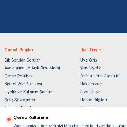
Önemli Bilgiler
Hızlı Erişim
Sık Sorulan Sorular
Üye Giriş
Aydınlatma ve Açık Rıza Metni
Yeni Üyelik
Çerez Politikası
Orijinal Ürün Garantisi
Kişisel Veri Politikası
Hakkımızda
Üyelik ve Kullanım Şartları
Bize Ulaşın
Satış Sözleşmesi
Hesap Bilgileri
Teslimat Koşulları
Sepetim
Ticari Elektronik İzin
Blog Sayfası
Çerez Kullanımı
Elektronik İleti Aydınlatma Metni
Müşteri Hizmetleri
Web sitemizde deneyiminizi iyileştirmek ve içerikleri ilgi alan