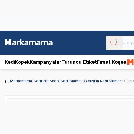
Obivan
Yenilenen Obivan 2 KG Kedi Mamaları ile tanışın!
Kedi
Köpek
Kampanyalar
Turuncu Etiket
Fırsat Köşesi
Markamama
Kedi Pet Shop
Kedi Maması
Yetişkin Kedi Maması
Luis 