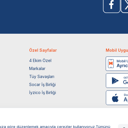
Özel Sayfalar
Mobil Uyg
4 Ekim Özel
Markalar
Tüy Savaşları
Socar İş Birliği
İyzico İş Birliği
larınıza göre düzenlemek amacıyla çerezler kullanıyoruz.Tümünü