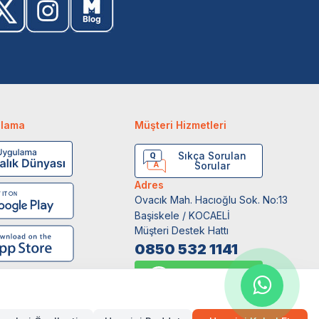
ulama
Müşteri Hizmetleri
Sıkça Sorulan
Sorular
Adres
Ovacık Mah. Hacıoğlu Sok. No:13
Başiskele / KOCAELİ
Müşteri Destek Hattı
0850 532 1141
WhatsApp Destek
0554 871 66 20