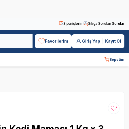
Siparişlerim
Sıkça Sorulan Sorular
Favorilerim
Giriş Yap
Kayıt Ol
Sepetim
Favoriye
in Kedi Maması 1 Kg x 3