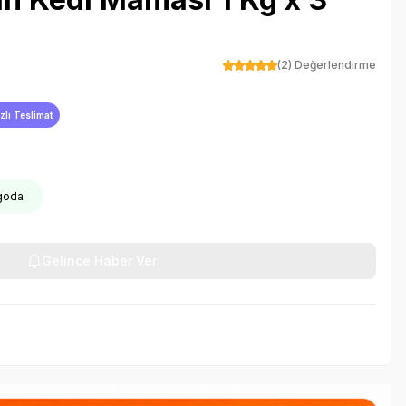
(2) Değerlendirme
zlı Teslimat
rgoda
Gelince Haber Ver