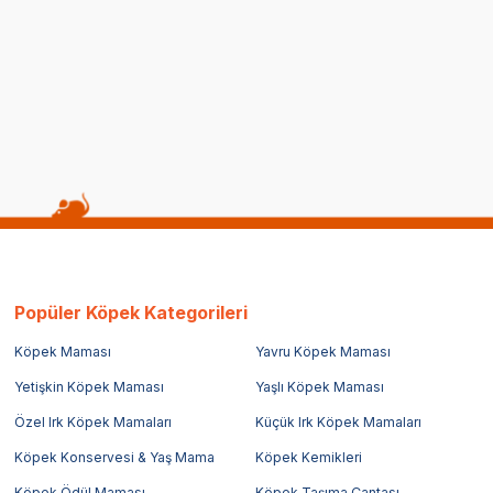
(2)
TL
349,00
TL
Popüler Köpek Kategorileri
Köpek Maması
Yavru Köpek Maması
Yetişkin Köpek Maması
Yaşlı Köpek Maması
Özel Irk Köpek Mamaları
Küçük Irk Köpek Mamaları
Köpek Konservesi & Yaş Mama
Köpek Kemikleri
Köpek Ödül Maması
Köpek Taşıma Çantası