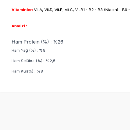
Vitaminler:
Vit.A, Vit.D, Vit.E, Vit.C, Vit.B1 - B2 - B3 (Niacin) - B
Analizi :
Ham Protein (%) : %26
Ham Yağ (%) : %9
Ham Selüloz (%) : %2,5
Ham Kül(%) : %8
SKT
1.06.2027
Yetkili
Satıcı
Royal Canin Sterilised Kısırlaştırılmış Kedi
Sanabelle St
Maması 4 KG
İçin Yetişk