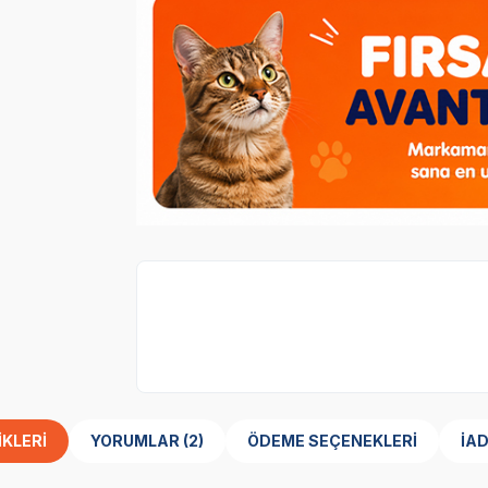
Luis
marka ürünler %30 indirimli.
IKLERI
YORUMLAR (2)
ÖDEME SEÇENEKLERI
İAD