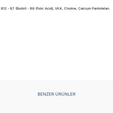
6 - B12 - B7 (Biotin) - B9 (Folic Acid), Vit.K, Choline, Calcium Pantotetan.
SKT
1.06.2027
SKT
01.11.2027
BENZER ÜRÜNLER
Yetkili
Yetkili
Satıcı
Satıcı
erilised Kısırlaştırılmış Kediler
Obivan Tavuklu Yetişkin Kedi
in Kuru Kedi Maması 8 Kg
kg