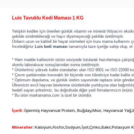
Luis Tavuklu Kedi Maması 1 KG
Yetişkin kediler için önerilen günlük vitamin ve mineral ihtiyacını eksik
şekilde sindirebileceği ve hayır diyemeyeceği şekilde üretilmiştir.
Onların uzun ve kaliteli bir hayat sürmeleri için kuru mama kullanımı ç
İncelediğiniz
Luis kedi maması
tamamıyla taze içeriğe sahip olup, el
* Ham madde kalitesinin üstün seviyede tutularak hazırlamaya çalıştığ
olumlu laboratuvar sonuçlarından sonra üretilmiştir.
* Ürünlerimiz yüksek kalite standarları olan ISO 9001 ve ISO 22000 ko
* Çevre şartlarından korunaklı bir biçimde son tüketiciye kadar kalite st
* Optimum depolama, ve günlük üretim sayesinde taptaze ürün gönderi
Ülkemizin evcil hayvan beslenme ürünlerinde yurtdışına olan bağımlılığ
hedefi sayan şirketimiz, bu doğrultuda diğer yerli firmalarımızın önü
* Bu ürün markamama.com 'a özel bir üründür.
İşlenmiş Hayvansal Protein, Buğday,Mısır, Hayvansal Yağ,
İçerik :
Mineraller:
Kalsiyum,Fosfor,Sodyum,İyot,Çinko,Bakır,Potasyum K