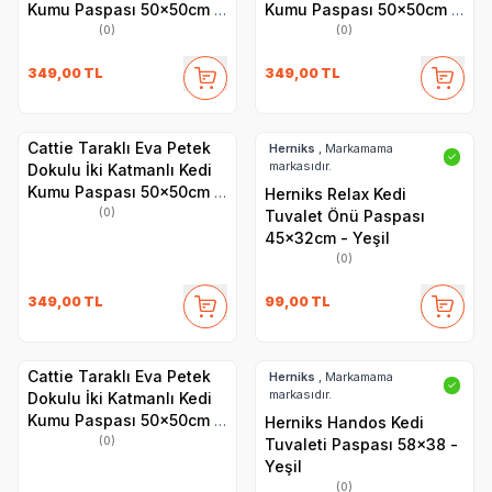
Kumu Paspası 50x50cm -
Kumu Paspası 50x50cm -
Turkuaz
Pembe
(0)
(0)
349,00
TL
349,00
TL
Cattie Taraklı Eva Petek
Herniks
, Markamama
✓
markasıdır.
Dokulu İki Katmanlı Kedi
Kumu Paspası 50x50cm -
Herniks Relax Kedi
Lacivert
(0)
Tuvalet Önü Paspası
45x32cm - Yeşil
(0)
349,00
TL
99,00
TL
Cattie Taraklı Eva Petek
Herniks
, Markamama
✓
markasıdır.
Dokulu İki Katmanlı Kedi
Kumu Paspası 50x50cm -
Herniks Handos Kedi
Bej
(0)
Tuvaleti Paspası 58x38 -
Yeşil
(0)