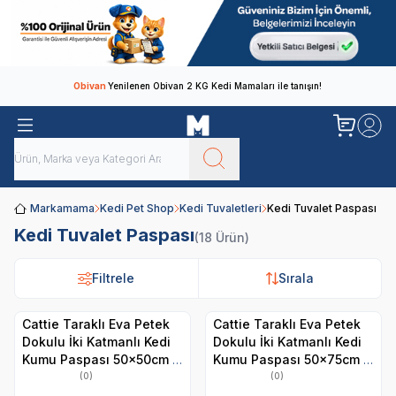
Obivan
Yenilenen Obivan 2 KG Kedi Mamaları ile tanışın!
Markamama
Kedi Pet Shop
Kedi Tuvaletleri
Kedi Tuvalet Paspası
Kedi Tuvalet Paspası
(18 Ürün)
Filtrele
Filtrele
Sırala
Sırala
Cattie Taraklı Eva Petek
Cattie Taraklı Eva Petek
Dokulu İki Katmanlı Kedi
Dokulu İki Katmanlı Kedi
Kumu Paspası 50x50cm -
Kumu Paspası 50x75cm -
Gri
Turkuaz
(0)
(0)