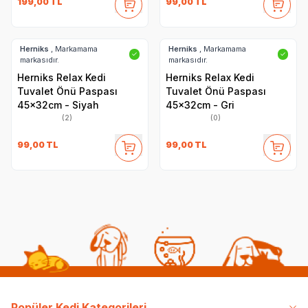
199,00
TL
99,00
TL
Herniks
, Markamama
Herniks
, Markamama
✓
✓
markasıdır.
markasıdır.
Herniks Relax Kedi
Herniks Relax Kedi
Tuvalet Önü Paspası
Tuvalet Önü Paspası
45x32cm - Siyah
45x32cm - Gri
(2)
(0)
99,00
TL
99,00
TL
Popüler Kedi Kategorileri