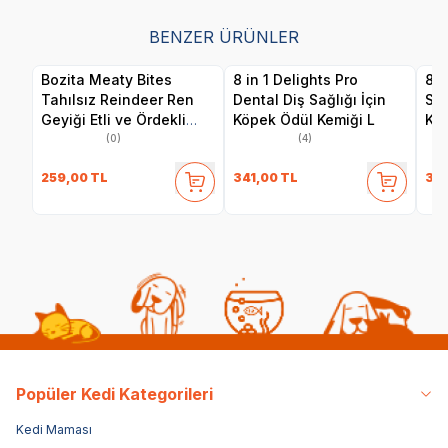
BENZER ÜRÜNLER
Bozita Meaty Bites
8 in 1 Delights Pro
8 i
Tahılsız Reindeer Ren
Dental Diş Sağlığı İçin
Sağ
Geyiği Etli ve Ördekli
Köpek Ödül Kemiği L
Kem
Köpek Ödül Maması 70
(0)
(4)
gr
259,00
TL
341,00
TL
341
Popüler Kedi Kategorileri
Kedi Maması