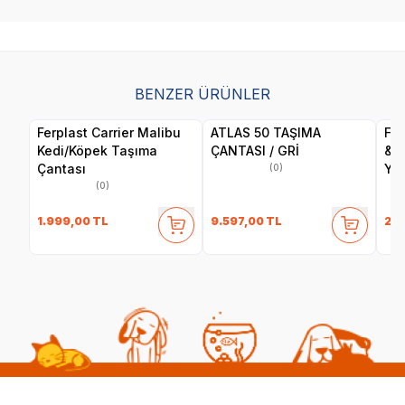
BENZER ÜRÜNLER
Ferplast Carrier Malibu
ATLAS 50 TAŞIMA
Fer
Kedi/Köpek Taşıma
ÇANTASI / GRİ
& F
Çantası
Yat
(0)
(0)
1.999,00
TL
9.597,00
TL
2.3