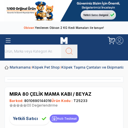
Obivan
Yenilenen Obivan 2 KG Kedi Mamaları ile tanışın!
Markamama
Köpek Pet Shop
Köpek Taşıma Çantaları ve Ekipmanları
MIRA 80 ÇELİK MAMA KABI / BEYAZ
Barkod:
8010690144016
Ürün Kodu :
T25233
(0) Değerlendirme
Yetkili Satıcı
Hızlı Teslimat