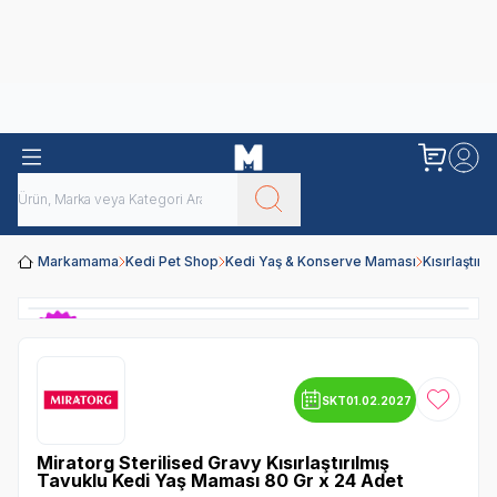
Obivan
Yenilenen Obivan 2 KG Kedi Mamaları ile tanışın!
Markamama
Kedi Pet Shop
Kedi Yaş & Konserve Maması
Kısırlaştır
SKT
01.02.2027
Favoriye
Miratorg Sterilised Gravy Kısırlaştırılmış
Tavuklu Kedi Yaş Maması 80 Gr x 24 Adet