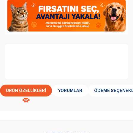
16.Yıl Özel! Seçili Ürünlerde 1 Alana 1 Bedava!
ÜRÜN ÖZELLIKLERI
YORUMLAR
ÖDEME SEÇENEKL