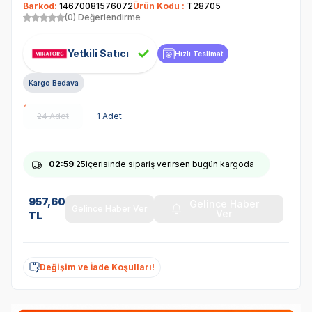
Barkod:
14670081576072
Ürün Kodu :
T28705
(0) Değerlendirme
Yetkili Satıcı
Hızlı Teslimat
Kargo Bedava
24 Adet
1 Adet
02
:59
:25
içerisinde sipariş verirsen bugün kargoda
957,60
Gelince Haber
Gelince Haber Ver
Ver
TL
Değişim ve İade Koşulları!