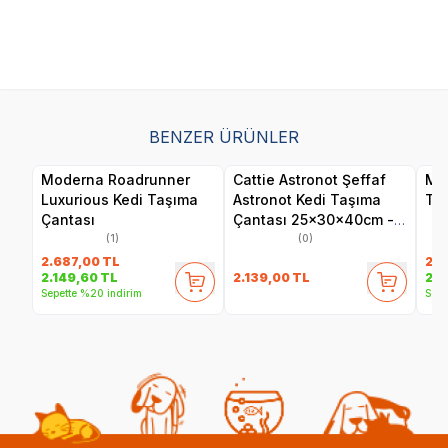
BENZER ÜRÜNLER
Moderna Roadrunner
Cattie Astronot Şeffaf
Mo
Luxurious Kedi Taşıma
Astronot Kedi Taşıma
Taş
Çantası
Çantası 25x30x40cm -
Mavi
(1)
(0)
2.687,00
TL
2.8
2.139,00
TL
2.149,60
TL
2.2
Sepette %20 indirim
Sepe