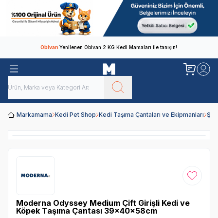
Obivan
Yenilenen Obivan 2 KG Kedi Mamaları ile tanışın!
Markamama
Kedi Pet Shop
Kedi Taşıma Çantaları ve Ekipmanları
Şef
Favoriye
Moderna Odyssey Medium Çift Girişli Kedi ve
Köpek Taşıma Çantası 39x40x58cm