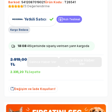
Barkod:
5412087019021
Ürün Kodu :
T26541
(1) Değerlendirme
Yetkili Satıcı
Hızlı Teslimat
Kargo Bedava
18
:08
:45
içerisinde sipariş verirsen yarın kargoda
2.919,00
Gelince Haber
Gelince Haber Ver
Ver
TL
2.335,20
TL
Sepette
Değişim ve İade Koşulları!