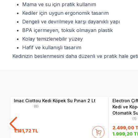
Mama ve su için pratik kullanım
Kediler için uygun ergonomik tasarım
Dengeli ve devrilmeye karşı dayanıklı yapı
BPA içermeyen, toksik olmayan plastik
Kolay temizlenebilir yüzey
Hafif ve kullanışlı tasarım
Kedinizin beslenmesini daha düzenli ve pratik hale ge
Yetkili
Satıcı
Imac Ciottou Kedi Köpek Su Pınarı 2 Lt
Electron Çi
Kedi ve Köpe
(0)
Otomatik Su
(1)
2.499,00
T
1.181,72
TL
1.999,20
T