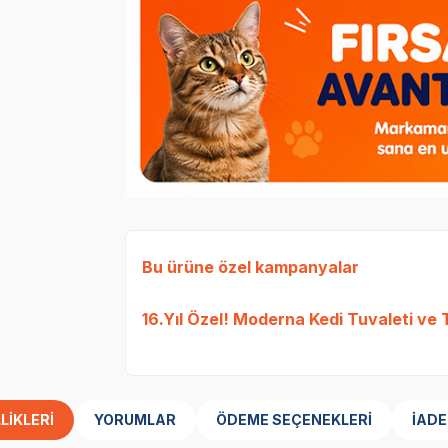
Bu ürüne özel kampanyalar
16.Yıl Özel! Moderna Kedi Tuvaleti ve
LIKLERI
YORUMLAR
ÖDEME SEÇENEKLERI
İADE