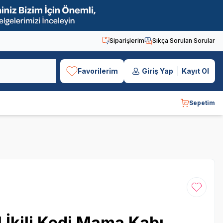
Siparişlerim
Sıkça Sorulan Sorular
Favorilerim
Giriş Yap
Kayıt Ol
Sepetim
Favoriye
İkili Kedi Mama Kabı