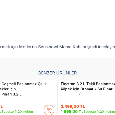
tirmek için Moderna Sensibowl Mama Kabı’nı şimdi inceleyin
BENZER ÜRÜNLER
Yetkili
Yetkili
Satıcı
Satıcı
ft Çeşmeli Paslanmaz Çelik
Electron 3.2 L Tekli Paslanmaz
kler İçin
Köpek İçin Otomatik Su Pınarı
 Pınarı 3.2 L
(0)
L
2.499,00
TL
L
1.999,20
TL
Sepette %20 indirim
Sepette %20 indirim