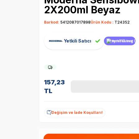
2X200ml Beyaz
Barkod:
5412087017898
Ürün Kodu :
T24352
Yetkili Satıcı
Hızlı Teslimat
157,23
TL
Değişim ve İade Koşulları!