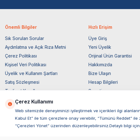
Önemli Bilgiler
Hızlı Erişim
Sık Sorulan Sorular
Üye Giriş
Aydınlatma ve Açık Rıza Metni
Yeni Üyelik
Çerez Politikası
Orijinal Ürün Garantisi
Kişisel Veri Politikası
Hakkımızda
Üyelik ve Kullanım Şartları
Bize Ulaşın
Satış Sözleşmesi
Hesap Bilgileri
Teslimat Koşulları
Sepetim
Ticari Elektronik İzin
Blog Sayfası
Çerez Kullanımı
Elektronik İleti Aydınlatma Metni
Müşteri Hizmetleri
Web sitemizde deneyiminizi iyileştirmek ve içerikleri ilgi alan
Kabul Et” ile tüm çerezlere onay verebilir, “Tümünü Reddet” ile 
“Çerezleri Yönet” üzerinden düzenleyebilirsiniz.Detaylı bilgi için