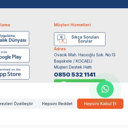
ulama
Müşteri Hizmetleri
Sıkça Sorulan
Sorular
Adres
Ovacık Mah. Hacıoğlu Sok. No:13
Başiskele / KOCAELİ
Müşteri Destek Hattı
0850 532 1141
WhatsApp Destek
0554 871 66 20
rezleri Özelleştir
Hepsini Reddet
Hepsini Kabul Et