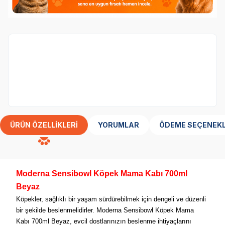
16.Yıl Özel! Moderna Kedi Tuvaleti ve Taşıma
Çantalarında Sepette Net %20 İndirim!
ÜRÜN ÖZELLIKLERI
YORUMLAR
ÖDEME SEÇENEKL
Moderna Sensibowl Köpek Mama Kabı 700ml
Beyaz
Köpekler, sağlıklı bir yaşam sürdürebilmek için dengeli ve düzenli
bir şekilde beslenmelidirler. Moderna Sensibowl Köpek Mama
Kabı 700ml Beyaz, evcil dostlarınızın beslenme ihtiyaçlarını