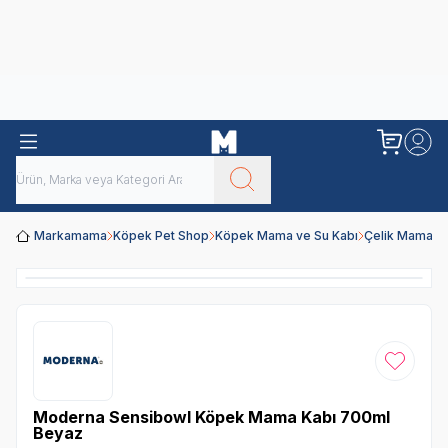
Obivan
Yenilenen Obivan 2 KG Kedi Mamaları ile tanışın!
Markamama
Köpek Pet Shop
Köpek Mama ve Su Kabı
Çelik Mama ve
Favoriye
Moderna Sensibowl Köpek Mama Kabı 700ml
Beyaz