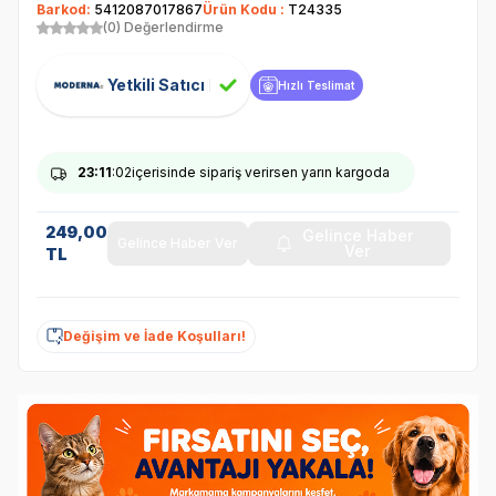
Barkod:
5412087017867
Ürün Kodu :
T24335
(0) Değerlendirme
Yetkili Satıcı
Hızlı Teslimat
23
:11
:02
içerisinde sipariş verirsen yarın kargoda
249,00
Gelince Haber
Gelince Haber Ver
Ver
TL
Değişim ve İade Koşulları!