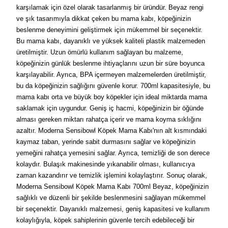
karşılamak için özel olarak tasarlanmış bir üründür. Beyaz rengi
ve şık tasarımıyla dikkat çeken bu mama kabı, köpeğinizin
beslenme deneyimini geliştirmek için mükemmel bir seçenektir.
Bu mama kabı, dayanıklı ve yüksek kaliteli plastik malzemeden
üretilmiştir. Uzun ömürlü kullanım sağlayan bu malzeme,
köpeğinizin günlük beslenme ihtiyaçlarını uzun bir süre boyunca
karşılayabilir. Ayrıca, BPA içermeyen malzemelerden üretilmiştir,
bu da köpeğinizin sağlığını güvenle korur. 700ml kapasitesiyle, bu
mama kabı orta ve büyük boy köpekler için ideal miktarda mama
saklamak için uygundur. Geniş iç hacmi, köpeğinizin bir öğünde
alması gereken miktarı rahatça içerir ve mama koyma sıklığını
azaltır. Moderna Sensibowl Köpek Mama Kabı'nın alt kısmındaki
kaymaz taban, yerinde sabit durmasını sağlar ve köpeğinizin
yemeğini rahatça yemesini sağlar. Ayrıca, temizliği de son derece
kolaydır. Bulaşık makinesinde yıkanabilir olması, kullanıcıya
zaman kazandırır ve temizlik işlemini kolaylaştırır. Sonuç olarak,
Moderna Sensibowl Köpek Mama Kabı 700ml Beyaz, köpeğinizin
sağlıklı ve düzenli bir şekilde beslenmesini sağlayan mükemmel
bir seçenektir. Dayanıklı malzemesi, geniş kapasitesi ve kullanım
kolaylığıyla, köpek sahiplerinin güvenle tercih edebileceği bir