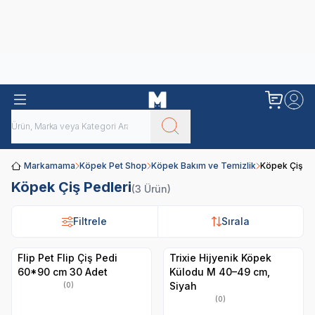
Obivan
Yenilenen Obivan 2 KG Kedi Mamaları ile tanışın!
Markamama
Köpek Pet Shop
Köpek Bakım ve Temizlik
Köpek Çiş Pe
Köpek Çiş Pedleri
(3 Ürün)
Filtrele
Filtrele
Sırala
Sırala
Flip Pet Flip Çiş Pedi
Trixie Hijyenik Köpek
60*90 cm 30 Adet
Külodu M 40–49 cm,
Siyah
(0)
(0)