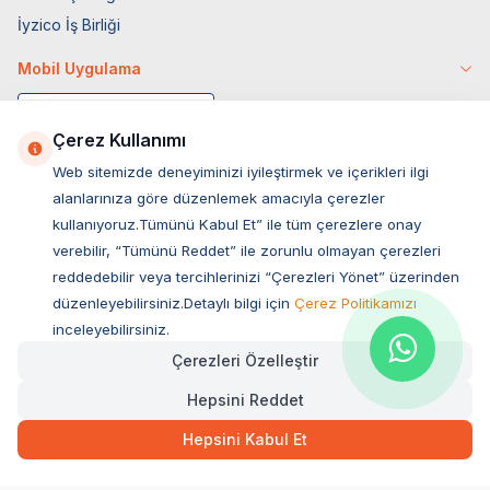
İyzico İş Birliği
Mobil Uygulama
Çerez Kullanımı
Web sitemizde deneyiminizi iyileştirmek ve içerikleri ilgi
alanlarınıza göre düzenlemek amacıyla çerezler
kullanıyoruz.Tümünü Kabul Et” ile tüm çerezlere onay
verebilir, “Tümünü Reddet” ile zorunlu olmayan çerezleri
reddedebilir veya tercihlerinizi “Çerezleri Yönet” üzerinden
düzenleyebilirsiniz.Detaylı bilgi için
Çerez Politikamızı
Müşteri Hizmetleri
inceleyebilirsiniz.
Çerezleri Özelleştir
Sıkça Sorulan Sorular
Hepsini Reddet
Adres
Ovacık Mah. Hacıoğlu Sok. No:13 Başiskele / KOCAELİ
Hepsini Kabul Et
Müşteri Destek Hattı
0850 532 1141