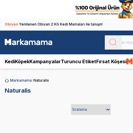
Obivan
Yenilenen Obivan 2 KG Kedi Mamaları ile tanışın!
Kedi
Köpek
Kampanyalar
Turuncu Etiket
Fırsat Köşesi
Markamama
Naturalis
Naturalis