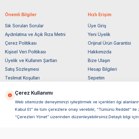
Önemli Bilgiler
Hızlı Erişim
Sık Sorulan Sorular
Üye Giriş
Aydınlatma ve Açık Rıza Metni
Yeni Üyelik
Çerez Politikası
Orijinal Ürün Garantisi
Kişisel Veri Politikası
Hakkımızda
Üyelik ve Kullanım Şartları
Bize Ulaşın
Satış Sözleşmesi
Hesap Bilgileri
Teslimat Koşulları
Sepetim
Ticari Elektronik İzin
Blog Sayfası
Çerez Kullanımı
Elektronik İleti Aydınlatma Metni
Müşteri Hizmetleri
Web sitemizde deneyiminizi iyileştirmek ve içerikleri ilgi alan
Kabul Et” ile tüm çerezlere onay verebilir, “Tümünü Reddet” ile 
“Çerezleri Yönet” üzerinden düzenleyebilirsiniz.Detaylı bilgi için