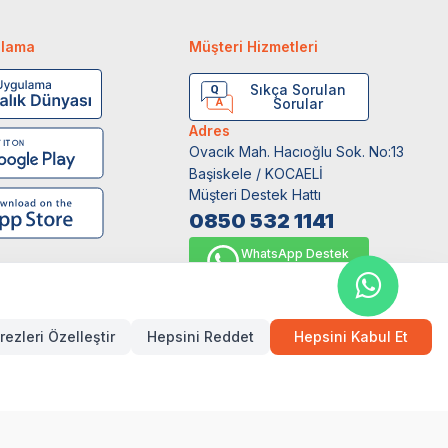
ulama
Müşteri Hizmetleri
Sıkça Sorulan
Sorular
Adres
Ovacık Mah. Hacıoğlu Sok. No:13
Başiskele / KOCAELİ
Müşteri Destek Hattı
0850 532 1141
WhatsApp Destek
0554 871 66 20
rezleri Özelleştir
Hepsini Reddet
Hepsini Kabul Et