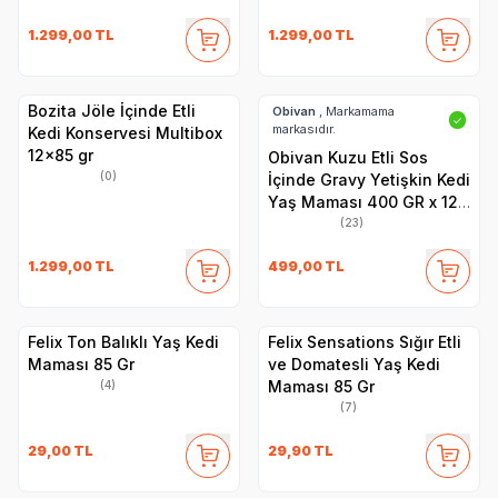
1.299,00
TL
1.299,00
TL
Bozita Jöle İçinde Etli
Obivan
, Markamama
✓
markasıdır.
Kedi Konservesi Multibox
12x85 gr
Obivan Kuzu Etli Sos
(0)
İçinde Gravy Yetişkin Kedi
Yaş Maması 400 GR x 12
Adet
(23)
1.299,00
TL
499,00
TL
Felix Ton Balıklı Yaş Kedi
Felix Sensations Sığır Etli
Maması 85 Gr
ve Domatesli Yaş Kedi
Maması 85 Gr
(4)
(7)
29,00
TL
29,90
TL