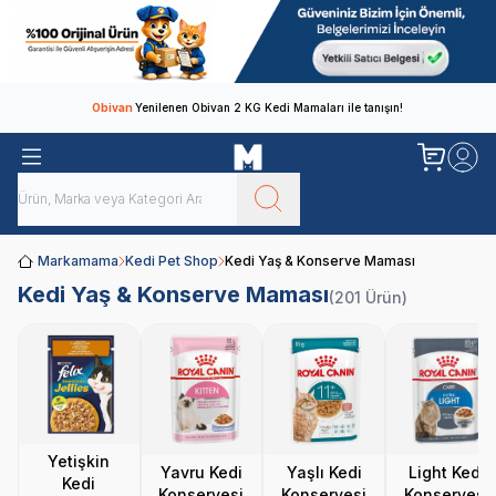
Obivan
Yenilenen Obivan 2 KG Kedi Mamaları ile tanışın!
Markamama
Kedi Pet Shop
Kedi Yaş & Konserve Maması
Kedi Yaş & Konserve Maması
(201 Ürün)
Yetişkin
Yavru Kedi
Yaşlı Kedi
Light Kedi
Kedi
Konservesi
Konservesi
Konservesi