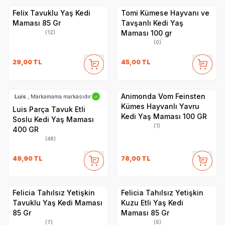
Felix Tavuklu Yaş Kedi
Tomi Kümese Hayvanı ve
Maması 85 Gr
Tavşanlı Kedi Yaş
Maması 100 gr
(12)
(0)
29,00
TL
45,00
TL
Animonda Vom Feinsten
Luis
, Markamama markasıdır.
✓
Kümes Hayvanlı Yavru
Luis Parça Tavuk Etli
Kedi Yaş Maması 100 GR
Soslu Kedi Yaş Maması
(1)
400 GR
(48)
49,90
TL
78,00
TL
Felicia Tahılsız Yetişkin
Felicia Tahılsız Yetişkin
Tavuklu Yaş Kedi Maması
Kuzu Etli Yaş Kedi
85 Gr
Maması 85 Gr
(7)
(6)