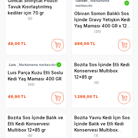
Gimcat Shinycat Pouch
Obivan
, Markamama
✓
markasıdır.
Tavuk Kısırlaştırılmış
kediler için 70 gr
Obivan Somon Balıklı Sos
(0)
İçinde Gravy Yetişkin Kedi
Yaş Maması 400 GR x 12
Adet
(25)
49,00
TL
499,00
TL
Bozita Sos İçinde Etli Kedi
Luis
, Markamama markasıdır.
✓
Konservesi Multibox
Luis Parça Kuzu Etli Soslu
12x85 gr
Kedi Yaş Maması 400 GR
(0)
(50)
49,90
TL
1.299,00
TL
Bozita Sos İçinde Balık ve
Bozita Yavru Kedi İçin Sos
Etli Kedi Konservesi
İçinde Balık ve Etli Kedi
Multibox 12x85 gr
Konservesi Multibox
12x85 gr
(0)
(1)