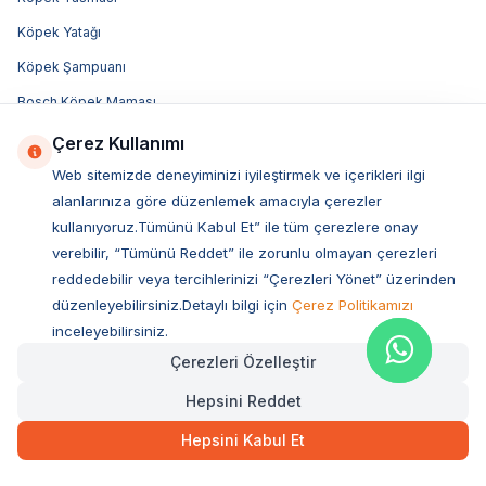
Köpek Yatağı
Köpek Şampuanı
Bosch Köpek Maması
Felicia Köpek Maması
Çerez Kullanımı
Advance Köpek Maması
Web sitemizde deneyiminizi iyileştirmek ve içerikleri ilgi
alanlarınıza göre düzenlemek amacıyla çerezler
Luis Köpek Maması
kullanıyoruz.Tümünü Kabul Et” ile tüm çerezlere onay
Obivan Köpek Maması
verebilir, “Tümünü Reddet” ile zorunlu olmayan çerezleri
Bozita Köpek Maması
reddedebilir veya tercihlerinizi “Çerezleri Yönet” üzerinden
düzenleyebilirsiniz.Detaylı bilgi için
Çerez Politikamızı
Acana Köpek Maması
inceleyebilirsiniz.
Royal Canin Köpek Maması
Çerezleri Özelleştir
Hill's Köpek Maması
Hepsini Reddet
Pro Plan Köpek Maması
Hepsini Kabul Et
N&D Köpek Maması