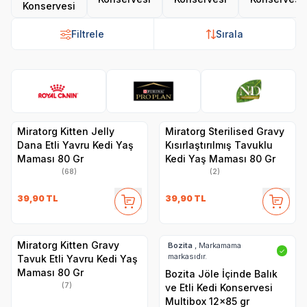
Konservesi
Filtrele
Sırala
Royal Canin
Pro Plan
N&D
Hi
Miratorg Kitten Jelly
Miratorg Sterilised Gravy
Dana Etli Yavru Kedi Yaş
Kısırlaştırılmış Tavuklu
Maması 80 Gr
Kedi Yaş Maması 80 Gr
(68)
(2)
39,90
TL
39,90
TL
Miratorg Kitten Gravy
Bozita
, Markamama
✓
markasıdır.
Tavuk Etli Yavru Kedi Yaş
Maması 80 Gr
Bozita Jöle İçinde Balık
(7)
ve Etli Kedi Konservesi
Multibox 12x85 gr