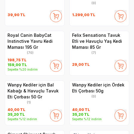
(0)
39,90
TL
1.299,00
TL
Royal Canin BabyCat
Felix Sensations Tavuk
Instinctive Yavru Kedi
Etli ve Havuçlu Yaş Kedi
Maması 195 Gr
Maması 85 Gr
(70)
(7)
198,75
TL
29,00
TL
159,00
TL
Sepette %20 indirim
Wanpy Kediler için Bal
Wanpy Kediler için Ördek
Kabağı & Havuçlu Tavuk
Eti Çorbası 50g
Eti Çorbası 50 Gr
(0)
(1)
40,00
TL
40,00
TL
35,20
TL
35,20
TL
Sepette %12 indirim
Sepette %12 indirim