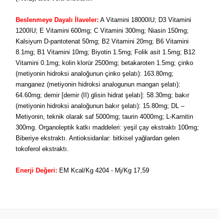
Beslenmeye Dayalı İlaveler:
A Vitamini 18000IU; D3 Vitamini
1200IU; E Vitamini 600mg; C Vitamini 300mg; Niasin 150mg;
Kalsiyum D-pantotenat 50mg; B2 Vitamini 20mg; B6 Vitamini
8.1mg; B1 Vitamini 10mg; Biyotin 1.5mg; Folik asit 1.5mg; B12
Vitamini 0.1mg; kolin klorür 2500mg; betakaroten 1.5mg; çinko
(metiyonin hidroksi analoğunun çinko şelatı): 163.80mg;
manganez (metiyonin hidroksi analogunun mangan şelatı):
64.60mg; demir [demir (II) glisin hidrat şelatı]: 58.30mg; bakır
(metiyonin hidroksi analoğunun bakır şelatı): 15.80mg; DL –
Metiyonin, teknik olarak saf 5000mg; taurin 4000mg; L-Karnitin
300mg. Organoleptik katkı maddeleri: yeşil çay ekstraktı 100mg;
Biberiye ekstraktı. Antioksidanlar: bitkisel yağlardan gelen
tokoferol ekstraktı.
Enerji Değeri:
EM Kcal/Kg 4204 - Mj/Kg 17,59