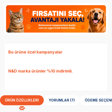
Bu ürüne özel kampanyalar
Ked
Etli
N&D
marka ürünler %10 indirimli.
Tavu
bed
ÜRÜN ÖZELLIKLERI
YORUMLAR (7)
ÖDEME SEÇEN