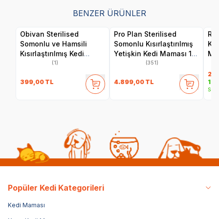
BENZER ÜRÜNLER
Obivan Sterilised
Pro Plan Sterilised
Roy
Somonlu ve Hamsili
Somonlu Kısırlaştırılmış
Kıs
Kısırlaştırılmış Kedi
Yetişkin Kedi Maması 10
Ma
Maması 2 kg
kg
(1)
(351)
2.4
399,00
TL
4.899,00
TL
1.9
Sepe
Popüler Kedi Kategorileri
Kedi Maması