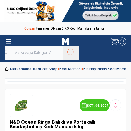
Obivan
Yenilenen Obivan 2 KG Kedi Mamaları ile tanışın!
Markamama
Kedi Pet Shop
Kedi Maması
Kısırlaştırılmış Kedi Maması
SKT
1.06.2027
Favoriye
N&D Ocean Ringa Balıklı ve Portakallı
Kısırlaştırılmış Kedi Maması 5 kg