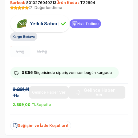
Barkod:
8010276040213
Ürün Kodu :
T22894
(7) Değerlendirme
Yetkili Satıcı
Hızlı Teslimat
Kargo Bedava
5 Kg
1.5 Kg
08
:56
:14
içerisinde sipariş verirsen bugün kargoda
3.221,11
Gelince Haber
Gelince Haber Ver
Ver
TL
2.899,00
TL
Sepette
Değişim ve İade Koşulları!