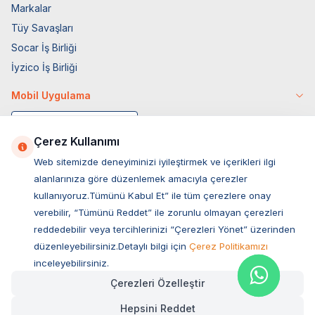
Markalar
Tüy Savaşları
Socar İş Birliği
İyzico İş Birliği
Mobil Uygulama
Çerez Kullanımı
Web sitemizde deneyiminizi iyileştirmek ve içerikleri ilgi
alanlarınıza göre düzenlemek amacıyla çerezler
kullanıyoruz.Tümünü Kabul Et” ile tüm çerezlere onay
verebilir, “Tümünü Reddet” ile zorunlu olmayan çerezleri
reddedebilir veya tercihlerinizi “Çerezleri Yönet” üzerinden
düzenleyebilirsiniz.Detaylı bilgi için
Çerez Politikamızı
Müşteri Hizmetleri
inceleyebilirsiniz.
Çerezleri Özelleştir
Sıkça Sorulan Sorular
Hepsini Reddet
Adres