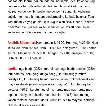
hassas olduklarını göz önünde bulundurarak, ideal kalori ve yağ
dengesiyle formüle edilmiştir. N&D'nin bu özel kedi maması,
lezzetli ve dengeli bir beslenme deneyimi sunarak, kedinizin
sağlıklı ve mutlu bir yaşam sürdürmesine katkıda bulunur. Tüm
kedi ırkları ve yaş grupları için uygun olan N&D Ocean Tahılsız
Kedi Maması, yüksek kaliteli içerikleri ve lezzetli formülüyle
kedinizin her öğünde keyif almasını sağlar.
Analitik Bileşenleri:
Ham protein %44.00; Ham yağ %20.00; Ham
lif %1.80; Nem %8.00; Ham kül %8.50; Kalsiyum %1.00; Fosfor
%0.90; Magnezyum %0.08; Omega-6 %3.10; Omega-3 %1.40;
DHA %0.80; EPA %0.50.
İçerik:
ringa balığı (%32), kurutulmuş ringa balığı proteini (%30),
tatlı patates, balık yağı (ringa balığı), kurutulmuş yumurta,
bezelye lifi, kurutulmuş havuç, yonca, inulin, fruktooligosakkarit,
maya ekstraktı (mannooligosakkarit kaynağı), kurutulmuş tatlı
portakal (%0.5), kurutulmuş elma, kurutulmuş nar, kurutulmuş
ıspanak, fisilyum kabukları ve tohumları (%0.3), kurutulmuş
yaban mersini, sodyum klorür, kurutulmuş bira mayası, zerdeçal
(%0.2), aloe vera ekstraktı.