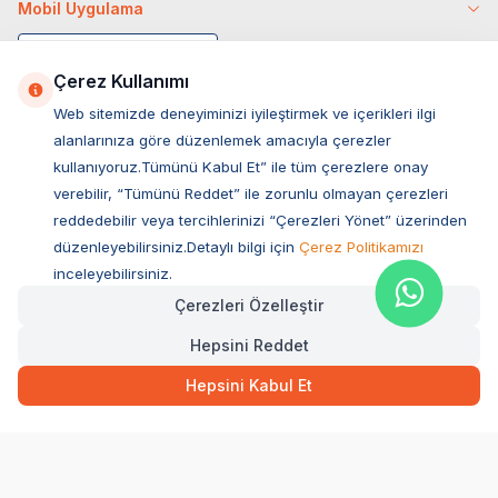
Mobil Uygulama
Çerez Kullanımı
Web sitemizde deneyiminizi iyileştirmek ve içerikleri ilgi
alanlarınıza göre düzenlemek amacıyla çerezler
kullanıyoruz.Tümünü Kabul Et” ile tüm çerezlere onay
verebilir, “Tümünü Reddet” ile zorunlu olmayan çerezleri
reddedebilir veya tercihlerinizi “Çerezleri Yönet” üzerinden
düzenleyebilirsiniz.Detaylı bilgi için
Çerez Politikamızı
Müşteri Hizmetleri
inceleyebilirsiniz.
Çerezleri Özelleştir
Sıkça Sorulan Sorular
Hepsini Reddet
Adres
Hızlı Teslimat
Kargo Bedava
Ovacık Mah. Hacıoğlu Sok. No:13 Başiskele / KOCAELİ
1.419,00
TL
Sepette Anında
Hepsini Kabul Et
Müşteri Destek Hattı
SEPETE EKLE
0850 532 1141
WhatsApp Destek
0554 871 66 20