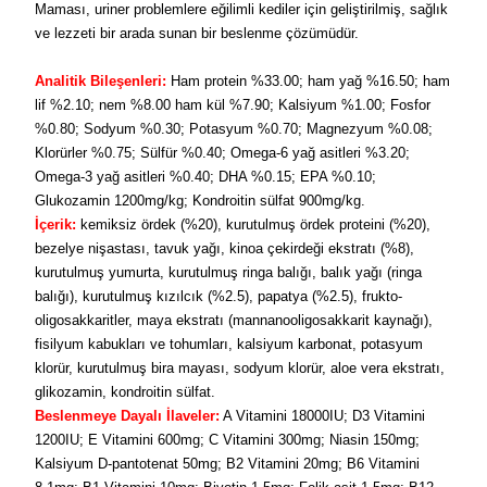
Maması, uriner problemlere eğilimli kediler için geliştirilmiş, sağlık
ve lezzeti bir arada sunan bir beslenme çözümüdür.
Analitik Bileşenleri:
Ham protein %33.00; ham yağ %16.50; ham
lif %2.10; nem %8.00 ham kül %7.90; Kalsiyum %1.00; Fosfor
%0.80; Sodyum %0.30; Potasyum %0.70; Magnezyum %0.08;
Klorürler %0.75; Sülfür %0.40; Omega-6 yağ asitleri %3.20;
Omega-3 yağ asitleri %0.40; DHA %0.15; EPA %0.10;
Glukozamin 1200mg/kg; Kondroitin sülfat 900mg/kg.
İçerik:
kemiksiz ördek (%20), kurutulmuş ördek proteini (%20),
bezelye nişastası, tavuk yağı, kinoa çekirdeği ekstratı (%8),
kurutulmuş yumurta, kurutulmuş ringa balığı, balık yağı (ringa
balığı), kurutulmuş kızılcık (%2.5), papatya (%2.5), frukto-
oligosakkaritler, maya ekstratı (mannanooligosakkarit kaynağı),
fisilyum kabukları ve tohumları, kalsiyum karbonat, potasyum
klorür, kurutulmuş bira mayası, sodyum klorür, aloe vera ekstratı,
glikozamin, kondroitin sülfat.
Beslenmeye Dayalı İlaveler:
A Vitamini 18000IU; D3 Vitamini
1200IU; E Vitamini 600mg; C Vitamini 300mg; Niasin 150mg;
Kalsiyum D-pantotenat 50mg; B2 Vitamini 20mg; B6 Vitamini