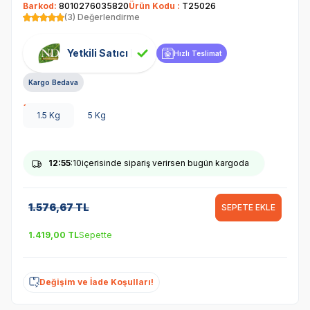
Barkod:
8010276035820
Ürün Kodu :
T25026
(3) Değerlendirme
Yetkili Satıcı
Hızlı Teslimat
Kargo Bedava
1.5 Kg
5 Kg
12
:55
:09
içerisinde sipariş verirsen bugün kargoda
1.576,67
TL
SEPETE EKLE
1.419,00
TL
Sepette
Değişim ve İade Koşulları!