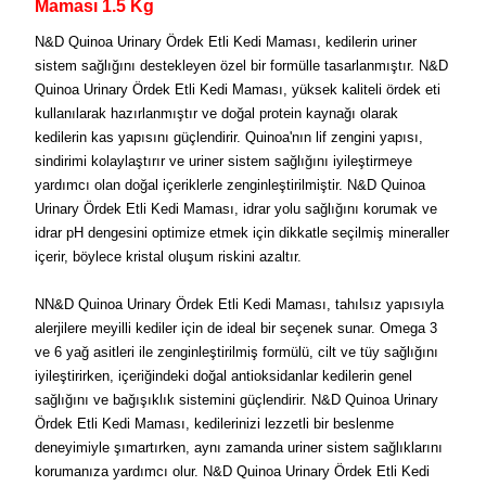
Maması 1.5 Kg
N&D Quinoa Urinary Ördek Etli Kedi Maması, kedilerin uriner
sistem sağlığını destekleyen özel bir formülle tasarlanmıştır. N&D
Quinoa Urinary Ördek Etli Kedi Maması, yüksek kaliteli ördek eti
kullanılarak hazırlanmıştır ve doğal protein kaynağı olarak
kedilerin kas yapısını güçlendirir. Quinoa'nın lif zengini yapısı,
sindirimi kolaylaştırır ve uriner sistem sağlığını iyileştirmeye
yardımcı olan doğal içeriklerle zenginleştirilmiştir. N&D Quinoa
Urinary Ördek Etli Kedi Maması, idrar yolu sağlığını korumak ve
idrar pH dengesini optimize etmek için dikkatle seçilmiş mineraller
içerir, böylece kristal oluşum riskini azaltır.
NN&D Quinoa Urinary Ördek Etli Kedi Maması, tahılsız yapısıyla
alerjilere meyilli kediler için de ideal bir seçenek sunar. Omega 3
ve 6 yağ asitleri ile zenginleştirilmiş formülü, cilt ve tüy sağlığını
iyileştirirken, içeriğindeki doğal antioksidanlar kedilerin genel
sağlığını ve bağışıklık sistemini güçlendirir. N&D Quinoa Urinary
Ördek Etli Kedi Maması, kedilerinizi lezzetli bir beslenme
deneyimiyle şımartırken, aynı zamanda uriner sistem sağlıklarını
korumanıza yardımcı olur. N&D Quinoa Urinary Ördek Etli Kedi