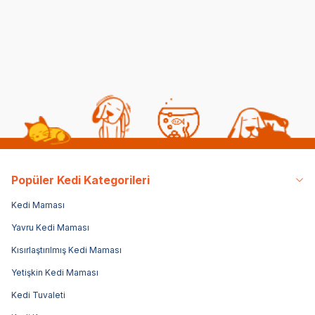
Maması 8 Kg
2.498,75
TL
3.500,00
TL
34
1.999,00
TL
Sepette %20 indirim
Popüler Kedi Kategorileri
Kedi Maması
Yavru Kedi Maması
Kısırlaştırılmış Kedi Maması
Yetişkin Kedi Maması
Kedi Tuvaleti