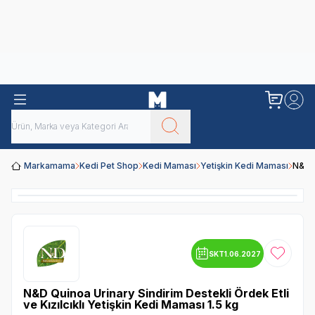
Obivan
Yenilenen Obivan 2 KG Kedi Mamaları ile tanışın!
Markamama
Kedi Pet Shop
Kedi Maması
Yetişkin Kedi Maması
N&D Q
SKT
1.06.2027
Favoriye
N&D Quinoa Urinary Sindirim Destekli Ördek Etli
ve Kızılcıklı Yetişkin Kedi Maması 1.5 kg