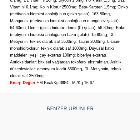
8.1mg; B1 Vitamini 10mg; Biyotin 1.5mg; Folik asit 1.5mg; B12
Vitamini 0.1mg; Kolin Klorür 2500mg; Beta-Karoten 1.5mg; Çinko
(metiyonin hidroksi analoğunun çinko şelatı): 163.80mg;
Manganez (metiyonin hidroksi analoğunun manganez şalatı):
64.60mg; Demir (glisin hidratın demir (II) şelatı): 58.30mg; Bakır
(metiyonin hidroksi analoğunun bakır şelatı): 15.80mg; DL-
Metiyonin, teknik olarak saf 3500mg; Taurin 2000mg; L-Lisin-
monohidroklorür, teknik olarak saf 1000mg. Duyusal katkı
maddeleri: yeşil çay ekstratı 100mg; biberiye ekstratı.
Antioksidanlar: bitkisel yağlardan tokoferol ekstraktları. Asitlik
düzenleyiciler: amonyum klorür 3500mg, DL-Metiyonin, teknik
olarak saf 3500mg.
Enerji Değeri:
EM Kcal/Kg 3984 - Mj/Kg 16,67
BENZER ÜRÜNLER
Royal Canin Sterilised
Sanabelle Sterilised
Obi
Kısırlaştırılmış Kedi
Kısırlaştırılmış Kediler
Ke
Maması 4 KG
İçin Yetişkin Kuru Kedi
(126)
(1)