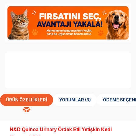
N&D
marka ürünler %10 indirimli.
ÜRÜN ÖZELLIKLERI
YORUMLAR (3)
ÖDEME SEÇEN
N&D Quinoa Urinary Ördek Etli Yetişkin Kedi