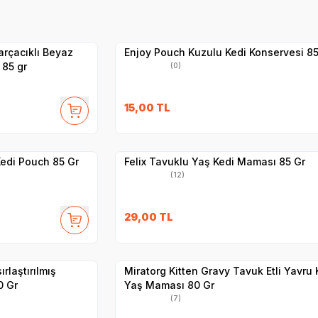
Yetkili
Satıcı
Hızlı Teslimat
arçacıklı Beyaz
Enjoy Pouch Kuzulu Kedi Konservesi 85
 85 gr
(0)
SKT
1.10.2027
15,00
TL
Yetkili
Satıcı
Hızlı Teslimat
 Kedi Pouch 85 Gr
Felix Tavuklu Yaş Kedi Maması 85 Gr
(12)
SKT
1.01.2027
29,00
TL
Yetkili
Satıcı
Hızlı Teslimat
ırlaştırılmış
Miratorg Kitten Gravy Tavuk Etli Yavru 
0 Gr
Yaş Maması 80 Gr
(7)