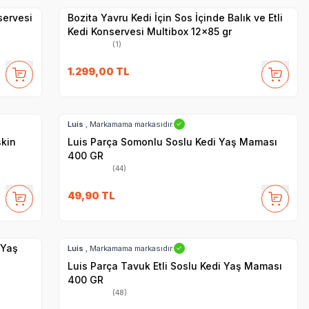
servesi
Bozita Yavru Kedi İçin Sos İçinde Balık ve Etli
Kedi Konservesi Multibox 12x85 gr
(1)
1.299,00
TL
SKT
1.07.2028
Hızlı Teslimat
Luis
, Markamama markasıdır.
✓
şkin
Luis Parça Somonlu Soslu Kedi Yaş Maması
400 GR
(44)
49,90
TL
SKT
1.07.2028
Hızlı Teslimat
 Yaş
Luis
, Markamama markasıdır.
✓
Luis Parça Tavuk Etli Soslu Kedi Yaş Maması
400 GR
(48)