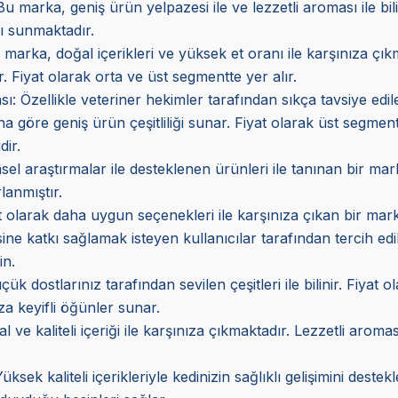
 marka, geniş ürün yelpazesi ile ve lezzetli aroması ile b
rı sunmaktadır.
marka, doğal içerikleri ve yüksek et oranı ile karşınıza çı
. Fiyat olarak orta ve üst segmentte yer alır.
sı
: Özellikle veteriner hekimler tarafından sıkça tavsiye ed
a göre geniş ürün çeşitliliği sunar. Fiyat olarak üst segmen
dir.
imsel araştırmalar ile desteklenen ürünleri ile tanınan bir m
lanmıştır.
at olarak daha uygun seçenekleri ile karşınıza çıkan bir mark
esine katkı sağlamak isteyen kullanıcılar tarafından tercih edi
in.
 dostlarınız tarafından sevilen çeşitleri ile bilinir. Fiyat o
za keyifli öğünler sunar.
e kaliteli içeriği ile karşınıza çıkmaktadır. Lezzetli aroması
Yüksek kaliteli içerikleriyle kedinizin sağlıklı gelişimini des