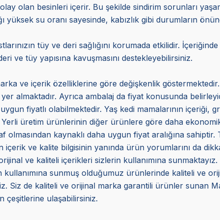
olay olan besinleri içerir. Bu şekilde sindirim sorunları ya
ığı yüksek su oranı sayesinde, kabızlık gibi durumların önü
arınızın tüy ve deri sağlığını korumada etkilidir. İçeriğind
eri ve tüy yapısına kavuşmasını destekleyebilirsiniz.
arka ve içerik özelliklerine göre değişkenlik göstermektedir.
a yer almaktadır. Ayrıca ambalaj da fiyat konusunda belirleyi
uygun fiyatlı olabilmektedir. Yaş kedi mamalarının içeriği, gr
 Yerli üretim ürünlerinin diğer ürünlere göre daha ekonomik 
f olmasından kaynaklı daha uygun fiyat aralığına sahiptir. Ta
içerik ve kalite bilgisinin yanında ürün yorumlarını da dikka
inal ve kaliteli içerikleri sizlerin kullanımına sunmaktayız.
ın kullanımına sunmuş olduğumuz ürünlerinde kaliteli ve ori
. Siz de kaliteli ve orijinal marka garantili ürünler sunan 
 çeşitlerine ulaşabilirsiniz.