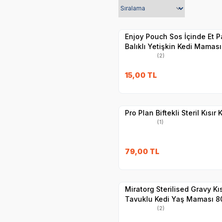
Yetkili
Satıcı
Hızlı Teslimat
Enjoy Pouch Sos İçinde Et P
Balıklı Yetişkin Kedi Maması
(2)
SKT
1.11.2026
15,00
TL
Yetkili
Satıcı
Hızlı Teslimat
Pro Plan Biftekli Steril Kısır
(1)
SKT
1.01.2027
79,00
TL
Yetkili
Satıcı
Hızlı Teslimat
Miratorg Sterilised Gravy Kıs
Tavuklu Kedi Yaş Maması 8
(2)