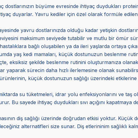
 dostlarınızın büyüme evresinde ihtiyaç duydukları protein 
tiyaç duyarlar. Yavru kediler için özel olarak formüle edilen
ayesinde yavru dostlarınızda olduğu kadar yetişkin dostlarını
eviyesini maksimum seviyede tutabilir ve mutlu bir ömür sür
hastalıklara bağlı oluşabilen ya da ileri yaşlarda ortaya çıka
urumda yaş kedi mamaları, küçük dostunuzun beslenme rutinind
e, eksiksiz şekilde beslenme rutinini oluşturmanıza olanak
ar yaparak sürecin daha hızlı ilerlemesine olanak sunabilirs
 ürünlerinin, küçük dostunuzun sağlığı üzerindeki etkilerine
miktarda su tüketmeleri, idrar yolu enfeksiyonlarını ve taş 
r. Bu sayede ihtiyaç duydukları sıvı açığını kapatmaya deste
asının diş sağlığı üzerinde doğrudan etkisi yoktur. Küçük do
eceğiniz alternatifleri size sunar. Diş etlerininim sağlıklı k