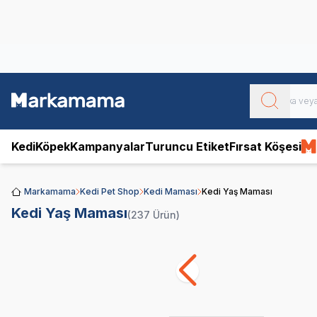
Obivan
Yenilenen Obivan 2 KG Kedi Mamaları ile tanışın!
Kedi
Köpek
Kampanyalar
Turuncu Etiket
Fırsat Köşesi
Markamama
Kedi Pet Shop
Kedi Maması
Kedi Yaş Maması
Kedi Yaş Maması
(237 Ürün)
Royal Canin
Pro