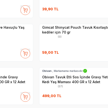
SKT
1.05.2027
39,90
TL
Yetkili
Satıcı
Hızlı Teslimat
 ve Havuçlu Yaş
Gimcat Shinycat Pouch Tavuk Kısırlaştı
kediler için 70 gr
(0)
59,00
TL
SKT
01.11.2027
Hızlı Teslimat
Obivan
, Markamama markasıdır.
✓
çinde Gravy
Obivan Tavuk Etli Sos İçinde Gravy Yet
00 GR x 12 Adet
Kedi Yaş Maması 400 GR x 12 Adet
(37)
SKT
15.09.2027
499,00
TL
Hızlı Teslimat
Yetkili
Satıcı
Kargo Bedava