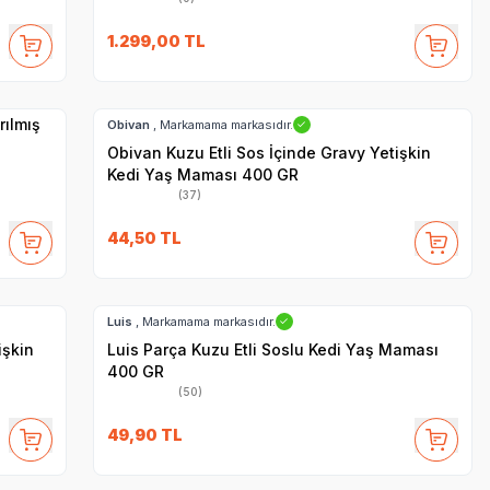
1.299,00
TL
SKT
1.08.2028
Hızlı Teslimat
rılmış
Obivan
, Markamama markasıdır.
✓
Obivan Kuzu Etli Sos İçinde Gravy Yetişkin
Kedi Yaş Maması 400 GR
(37)
44,50
TL
SKT
1.07.2028
Hızlı Teslimat
Luis
, Markamama markasıdır.
✓
işkin
Luis Parça Kuzu Etli Soslu Kedi Yaş Maması
400 GR
(50)
SKT
07.11.2027
49,90
TL
Hızlı Teslimat
Yetkili
Satıcı
Kargo Bedava