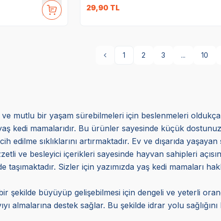
29,90
TL
1
2
3
...
10
lı ve mutlu bir yaşam sürebilmeleri için beslenmeleri oldukç
aş kedi mamalarıdır. Bu ürünler sayesinde küçük dostunuzun 
cih edilme sıklıklarını artırmaktadır. Ev ve dışarıda yaşayan s
zetli ve besleyici içerikleri sayesinde hayvan sahipleri açı
i de taşımaktadır. Sizler için yazımızda yaş kedi mamaları hakk
ir şekilde büyüyüp gelişebilmesi için dengeli ve yeterli o
ıyı almalarına destek sağlar. Bu şekilde idrar yolu sağlığın