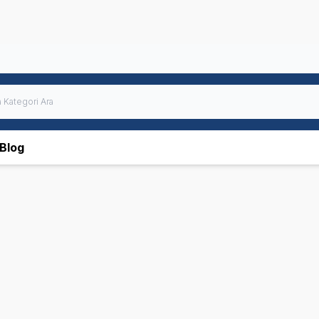
Blog
 Plan
N&D
Hills