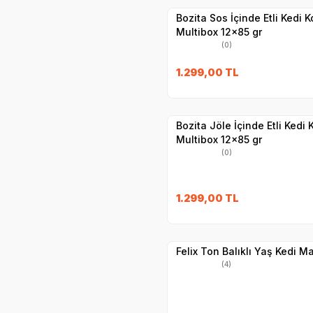
Bozita Sos İçinde Etli Kedi 
Multibox 12x85 gr
(0)
SKT
02.09.20
1.299,00
TL
Hızlı Teslimat
Yetkili
Satıcı
Kargo Bedava
Bozita Jöle İçinde Etli Kedi
Multibox 12x85 gr
(0)
SKT
1.11.2027
1.299,00
TL
Yetkili
Satıcı
Hızlı Teslimat
Felix Ton Balıklı Yaş Kedi M
(4)