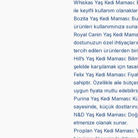
Whiskas Yaş Kedi Maması: Bu
ile keyifli kullanım olanakla
Bozita Yaş Kedi Maması: Bu 
ürünleri kullanımınıza sunar
Royal Canin Yaş Kedi Mama
dostunuzun özel ihtiyaçların
tercih edilen ürünlerden biri
Hill’s Yaş Kedi Maması
: Bil
şekilde karşılamak için tasar
Felix Yaş Kedi Maması
: Fiy
sahiptir. Özellikle aile bütç
uygun fiyata mutlu edebilirs
Purina Yaş Kedi Maması: Küçük
sayesinde, küçük dostlarını
N&D Yaş Kedi Maması: Doğal v
etmenize olanak sunar.
Proplan Yaş Kedi Maması
: 