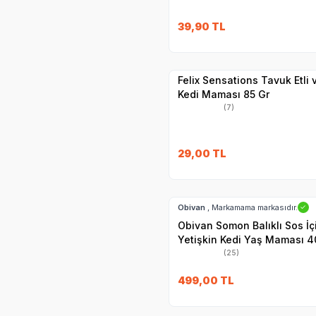
SKT
1.09.2027
39,90
TL
Yetkili
Satıcı
Hızlı Teslimat
Felix Sensations Tavuk Etli
Kedi Maması 85 Gr
(7)
29,00
TL
Hızlı Teslimat
Obivan
, Markamama markasıdır.
✓
Obivan Somon Balıklı Sos İ
Yetişkin Kedi Yaş Maması 4
(25)
SKT
25.11.2027
499,00
TL
Hızlı Teslimat
Yetkili
Satıcı
Kargo Bedava