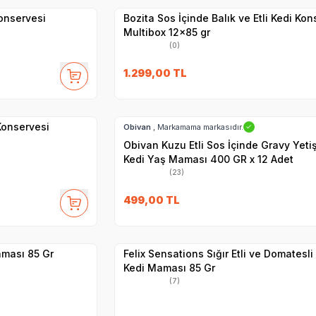
Konservesi
Bozita Sos İçinde Balık ve Etli Kedi Kon
Multibox 12x85 gr
(0)
27
1.299,00
TL
Hızlı Teslimat
 Konservesi
Obivan
, Markamama markasıdır.
✓
Obivan Kuzu Etli Sos İçinde Gravy Yeti
Kedi Yaş Maması 400 GR x 12 Adet
(23)
SKT
1.09.2027
499,00
TL
Yetkili
Satıcı
Hızlı Teslimat
aması 85 Gr
Felix Sensations Sığır Etli ve Domatesli
Kedi Maması 85 Gr
(7)