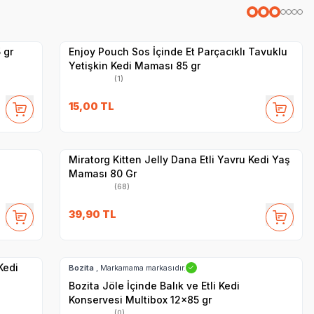
Yetkili
Satıcı
Hızlı Teslimat
 gr
Enjoy Pouch Sos İçinde Et Parçacıklı Tavuklu
Yetişkin Kedi Maması 85 gr
(1)
SKT
1.01.2027
15,00
TL
Yetkili
Satıcı
Hızlı Teslimat
Miratorg Kitten Jelly Dana Etli Yavru Kedi Yaş
Maması 80 Gr
(68)
39,90
TL
Hızlı Teslimat
SKT
02.09.2027
Kargo Bedava
Kedi
Bozita
, Markamama markasıdır.
✓
Bozita Jöle İçinde Balık ve Etli Kedi
Konservesi Multibox 12x85 gr
(0)