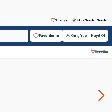
Siparişlerim
Sıkça Sorulan Sorular
Favorilerim
Giriş Yap
Kayıt Ol
Sepetim
Obivan
Luis
Bo