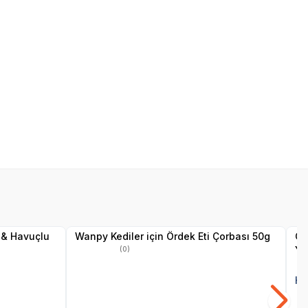
SKT
01.10.2027
Yetkili
Satıcı
 & Havuçlu
Wanpy Kediler için Ördek Eti Çorbası 50g
Ob
Ye
(0)
He