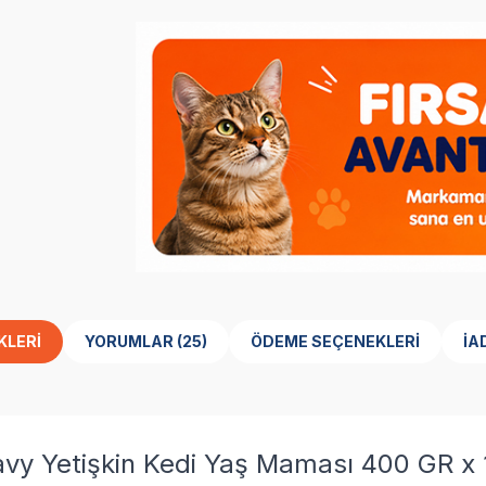
KLERI
YORUMLAR (25)
ÖDEME SEÇENEKLERI
İA
avy Yetişkin Kedi Yaş Maması 400 GR x