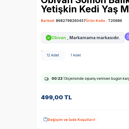
Yetişkin Kedi Yaş 
Barkod:
8682798260457
Ürün Kodu :
T20686
Obivan
, Markamama markasıdır.
✓
12 Adet
1 Adet
00
:22
:12
içerisinde sipariş verirsen bugün ka
499,00
TL
Değişim ve İade Koşulları!