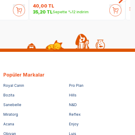
40,00
TL
35
35,20
TL
Sepette %12 indirim
Popüler Markalar
Royal Canin
Pro Plan
Bozita
Hills
Sanebelle
N&D
Miratorg
Reflex
Acana
Enjoy
Obivan
Luis