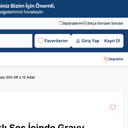
Siparişlerim
Sıkça Sorulan Sorular
Favorilerim
Giriş Yap
Kayıt Ol
Sepetim
ası 400 GR x 12 Adet
Favoriye
lı Sos İçinde Gravy