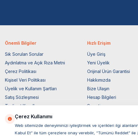
Önemli Bilgiler
Hızlı Erişim
Sık Sorulan Sorular
Üye Giriş
Aydınlatma ve Açık Rıza Metni
Yeni Üyelik
Çerez Politikası
Orijinal Ürün Garantisi
Kişisel Veri Politikası
Hakkımızda
Üyelik ve Kullanım Şartları
Bize Ulaşın
Satış Sözleşmesi
Hesap Bilgileri
Teslimat Koşulları
Sepetim
Ticari Elektronik İzin
Blog Sayfası
Çerez Kullanımı
Elektronik İleti Aydınlatma Metni
Müşteri Hizmetleri
Web sitemizde deneyiminizi iyileştirmek ve içerikleri ilgi alan
Kabul Et” ile tüm çerezlere onay verebilir, “Tümünü Reddet” ile 