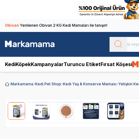
Obivan
Yenilenen Obivan 2 KG Kedi Mamaları ile tanışın!
Kedi
Köpek
Kampanyalar
Turuncu Etiket
Fırsat Köşesi
Markamama
Kedi Pet Shop
Kedi Yaş & Konserve Maması
Yetişkin K