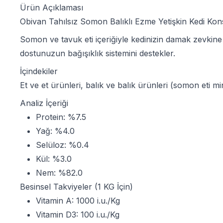
Ürün Açıklaması
Obivan Tahılsız Somon Balıklı Ezme Yetişkin Kedi Konser
Somon ve tavuk eti içeriğiyle kedinizin damak zevkine h
dostunuzun bağışıklık sistemini destekler.
İçindekiler
Et ve et ürünleri, balık ve balık ürünleri (somon eti mi
Analiz İçeriği
Protein: %7.5
Yağ: %4.0
Selüloz: %0.4
Kül: %3.0
Nem: %82.0
Besinsel Takviyeler (1 KG İçin)
Vitamin A: 1000 i.u./Kg
Vitamin D3: 100 i.u./Kg