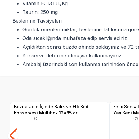
Vitamin E: 13 i.u./Kg
Taurin: 250 mg
Beslenme Tavsiyeleri
Günlük önerilen miktar, beslenme tablosuna göre 
Oda sıcaklığında muhafaza edip servis ediniz.
Açıldıktan sonra buzdolabında saklayınız ve 72 saa
Konserve deforme olmuşsa kullanmayınız.
Ambalaj üzerindeki son kullanma tarihinden önce 
SKT
02.09.2027
Yetkili
Satıcı
Bozita Jöle İçinde Balık ve Etli Kedi
Felix Sensa
Konservesi Multibox 12x85 gr
Yaş Kedi M
(0)
(7)