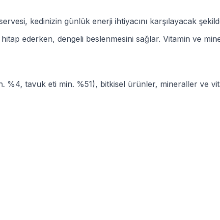
vesi, kedinizin günlük enerji ihtiyacını karşılayacak şekild
itap ederken, dengeli beslenmesini sağlar. Vitamin ve mineral
n. %4, tavuk eti min. %51), bitkisel ürünler, mineraller ve vit