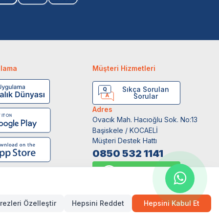
ulama
Müşteri Hizmetleri
Sıkça Sorulan
Sorular
Adres
Ovacık Mah. Hacıoğlu Sok. No:13
Başiskele / KOCAELİ
Müşteri Destek Hattı
0850 532 1141
WhatsApp Destek
0554 871 66 20
rezleri Özelleştir
Hepsini Reddet
Hepsini Kabul Et