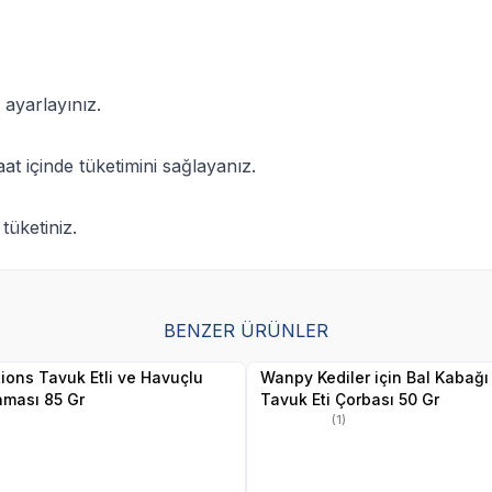
ayarlayınız.
t içinde tüketimini sağlayanız.
tüketiniz.
SKT
1.09.2027
SKT
01.10.2027
BENZER ÜRÜNLER
Yetkili
Yetkili
Satıcı
Satıcı
tions Tavuk Etli ve Havuçlu
Wanpy Kediler için Bal Kabağı
aması 85 Gr
Tavuk Eti Çorbası 50 Gr
(1)