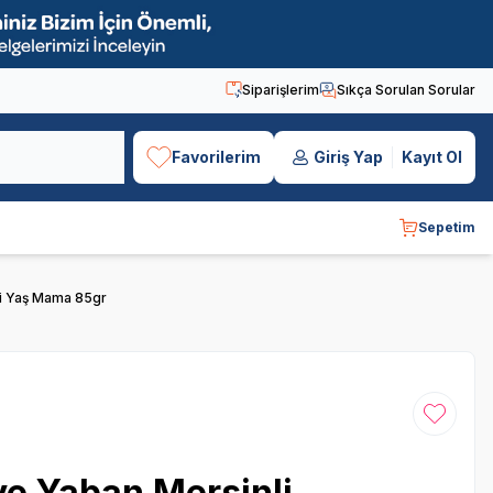
Siparişlerim
Sıkça Sorulan Sorular
Favorilerim
Giriş Yap
Kayıt Ol
Sepetim
di Yaş Mama 85gr
Favoriye
e Yaban Mersinli