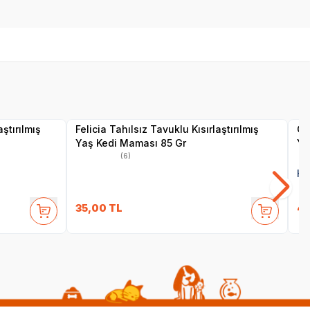
SKT
01.10.2027
Yetkili
Satıcı
ştırılmış
Felicia Tahılsız Tavuklu Kısırlaştırılmış
Ch
Yaş Kedi Maması 85 Gr
Ye
(6)
He
35,00
TL
49