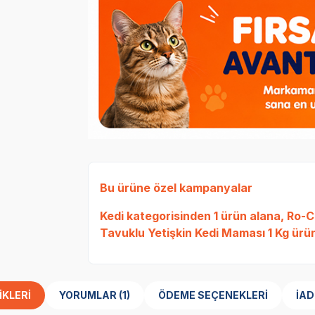
Bu ürüne özel kampanyalar
Kedi
kategorisinden 1 ürün alana,
Ro-Ca
Tavuklu Yetişkin Kedi Maması 1 Kg
ürün
IKLERI
YORUMLAR (1)
ÖDEME SEÇENEKLERI
İAD