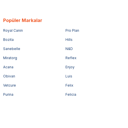
Popüler Markalar
Royal Canin
Pro Plan
Bozita
Hills
Sanebelle
N&D
Miratorg
Reflex
Acana
Enjoy
Obivan
Luis
Vetcure
Felix
Purina
Felicia