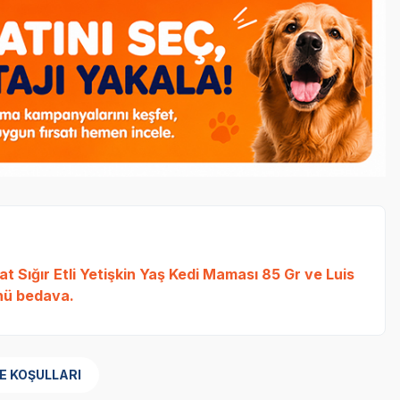
t Sığır Etli Yetişkin Yaş Kedi Maması 85 Gr
ve
Luis
ü bedava.
E KOŞULLARI