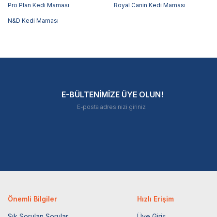
Pro Plan Kedi Maması
Royal Canin Kedi Maması
N&D Kedi Maması
E-BÜLTENİMİZE ÜYE OLUN!
Önemli Bilgiler
Hızlı Erişim
Sık Sorulan Sorular
Üye Giriş