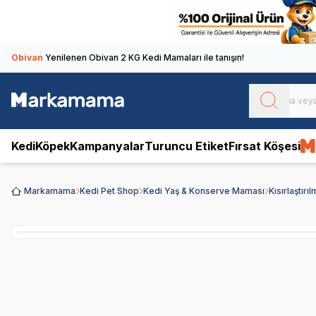
Obivan
Yenilenen Obivan 2 KG Kedi Mamaları ile tanışın!
Kedi
Köpek
Kampanyalar
Turuncu Etiket
Fırsat Köşesi
Markamama
Kedi Pet Shop
Kedi Yaş & Konserve Maması
Kısırlaştır