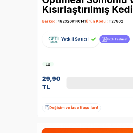
Kısırlaştırılmış Ke
Barkod:
4820269140141
Ürün Kodu :
T27802
Yetkili Satıcı
Hızlı Teslimat
29,90
TL
Değişim ve İade Koşulları!