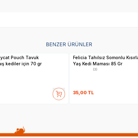
SKT
1.05.2027
SKT
1.04.2026
BENZER ÜRÜNLER
Yetkili
Yetkili
Satıcı
Satıcı
nycat Pouch Tavuk
Felicia Tahılsız Somonlu Kısırla
mış kediler için 70 gr
Yaş Kedi Maması 85 Gr
(3)
35,00
TL