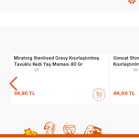
SKT
1.01.2027
Yetkili
Satıcı
Miratorg Sterilised Gravy Kısırlaştırılmış
Gimcat Shi
Tavuklu Kedi Yaş Maması 80 Gr
Kısırlaştırıl
(2)
(0)
39,90
TL
49,00
TL