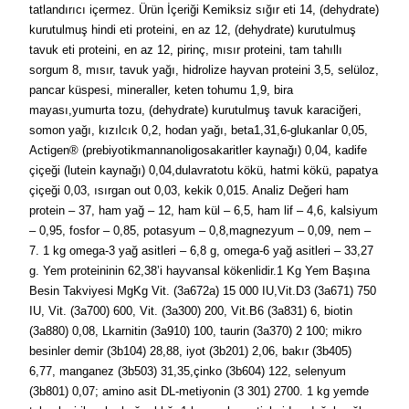
tatlandırıcı içermez. Ürün İçeriği Kemiksiz sığır eti 14, (dehydrate)
kurutulmuş hindi eti proteini, en az 12, (dehydrate) kurutulmuş
tavuk eti proteini, en az 12, pirinç, mısır proteini, tam tahıllı
sorgum 8, mısır, tavuk yağı, hidrolize hayvan proteini 3,5, selüloz,
pancar küspesi, mineraller, keten tohumu 1,9, bira
mayası,yumurta tozu, (dehydrate) kurutulmuş tavuk karaciğeri,
somon yağı, kızılcık 0,2, hodan yağı, beta1,31,6-glukanlar 0,05,
Actigen® (prebiyotikmannanoligosakaritler kaynağı) 0,04, kadife
çiçeği (lutein kaynağı) 0,04,dulavratotu kökü, hatmi kökü, papatya
çiçeği 0,03, ısırgan out 0,03, kekik 0,015. Analiz Değeri ham
protein – 37, ham yağ – 12, ham kül – 6,5, ham lif – 4,6, kalsiyum
– 0,95, fosfor – 0,85, potasyum – 0,8,magnezyum – 0,09, nem –
7. 1 kg omega-3 yağ asitleri – 6,8 g, omega-6 yağ asitleri – 33,27
g. Yem proteininin 62,38’i hayvansal kökenlidir.1 Kg Yem Başına
Besin Takviyesi MgKg Vit. (3a672a) 15 000 IU,Vit.D3 (3a671) 750
IU, Vit. (3a700) 600, Vit. (3a300) 200, Vit.B6 (3a831) 6, biotin
(3a880) 0,08, Lkarnitin (3a910) 100, taurin (3a370) 2 100; mikro
besinler demir (3b104) 28,88, iyot (3b201) 2,06, bakır (3b405)
6,77, manganez (3b503) 31,35,çinko (3b604) 122, selenyum
(3b801) 0,07; amino asit DL-metiyonin (3 301) 2700. 1 kg yemde