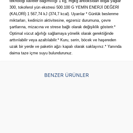
teknologi ilaveler bağımlılığı 1 kg, mgkg antioksidan doğal yağlar
300, tokoferol yün ekstresi 500.100 G YEMİN ENERJİ DEĞERİ
(KALORİ) 1 567,74 kJ (374,7 kcal). Uyarılar * Günlük beslenme
miktarları, kedinizin aktivitesine, egzersiz durumuna, çevre
şartlarına, mizacına ve strese bağlı olarak değişiklik gösterir.*
Optimal vücut ağırlığı sağlamaya yönelik olarak gerektiğinde
arttırılabilir veya azaltılabilir.* Kuru, serin, böcek ve haşereden
uzak bir yerde ve paketin ağzı kapalı olarak saklayınız.* Yanında
daima taze içme suyu bulundurunuz.
BENZER ÜRÜNLER
Royal Canin Sterilised
Sanabelle Sterilised
Obi
Kısırlaştırılmış Kedi
Kısırlaştırılmış Kediler
Ke
Maması 4 KG
İçin Yetişkin Kuru Kedi
Maması 8 Kg
(126)
(1)
2.498,75
TL
3.500,00
TL
34
1.999,00
TL
Sepette %20 indirim