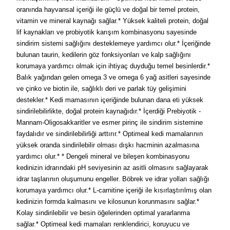
oranında hayvansal içeriği ile güçlü ve doğal bir temel protein,
vitamin ve mineral kaynağı sağlar.* Yüksek kaliteli protein, doğal
lif kaynakları ve probiyotik karışım kombinasyonu sayesinde
sindirim sistemi sağlığını desteklemeye yardımcı olur.* İçeriğinde
bulunan taurin, kedilerin göz fonksiyonları ve kalp sağlığını
korumaya yardımcı olmak için ihtiyaç duyduğu temel besinlerdir.*
Balık yağından gelen omega 3 ve omega 6 yağ asitleri sayesinde
ve çinko ve biotin ile, sağlıklı deri ve parlak tüy gelişimini
destekler.* Kedi mamasının içeriğinde bulunan dana eti yüksek
sindirilebilirlikte, doğal protein kaynağıdır.* İçerdiği Prebiyotik -
Mannam-Oligosakkaritler ve esmer pirinç ile sindirim sistemine
faydalıdır ve sindirilebilirliği arttırır.* Optimeal kedi mamalarının
yüksek oranda sindirilebilir olması dışkı hacminin azalmasına
yardımcı olur.* * Dengeli mineral ve bileşen kombinasyonu
kedinizin idrarındaki pH seviyesinin az asitli olmasını sağlayarak
idrar taşlarının oluşumunu engeller. Böbrek ve idrar yolları sağlığı
korumaya yardımcı olur.* L-carnitine içeriği ile kısırlaştırılmış olan
kedinizin formda kalmasını ve kilosunun korunmasını sağlar.*
Kolay sindirilebilir ve besin öğelerinden optimal yararlanma
sağlar.* Optimeal kedi mamaları renklendirici, koruyucu ve