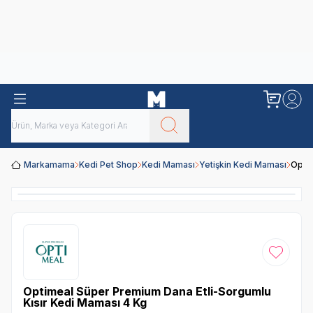
Obivan
Yenilenen Obivan 2 KG Kedi Mamaları ile tanışın!
Markamama
Kedi Pet Shop
Kedi Maması
Yetişkin Kedi Maması
Optim
Favoriye
Optimeal Süper Premium Dana Etli-Sorgumlu
Kısır Kedi Maması 4 Kg