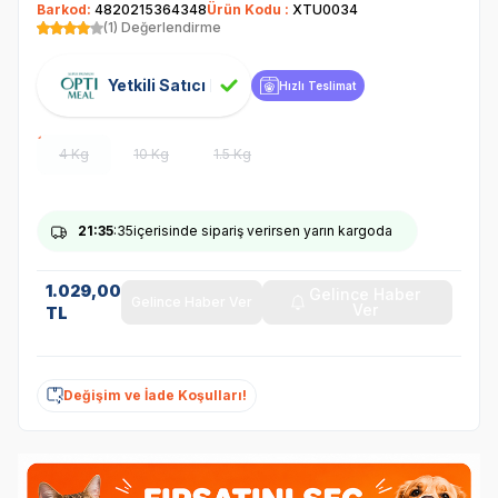
Barkod:
4820215364348
Ürün Kodu :
XTU0034
(1) Değerlendirme
Yetkili Satıcı
Hızlı Teslimat
4 Kg
10 Kg
1.5 Kg
21
:35
:34
içerisinde sipariş verirsen yarın kargoda
1.029,00
Gelince Haber
Gelince Haber Ver
Ver
TL
Değişim ve İade Koşulları!