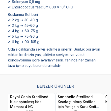
✔ Selenyum 0,5 mg
✔ Enterococcus faecium 600 × 10⁶ CFU
Beslenme Rehberi
✔ 2 kg → 30–40 g
✔ 3 kg → 45–60 g
✔ 4 kg → 60–75 g
✔ 5 kg → 75–90 g
✔ 6 kg → 90–105 g
Oda sıcaklığında servis edilmesi önerilir. Günlük porsiyon
miktarı kedinizin yaşı, aktivite seviyesi ve vücut
kondisyonuna göre ayarlanmalıdır. Yanında her zaman
taze içme suyu bulundurulmalıdır.
BENZER ÜRÜNLER
Royal Canin Sterilised
Sanabelle Sterilised
Obi
Kısırlaştırılmış Kedi
Kısırlaştırılmış Kediler
Ke
Maması 4 KG
İçin Yetişkin Kuru Kedi