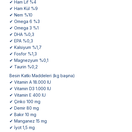
✔ Ham Lif %4
✔ Ham Kül %9
✔ Nem %10
✔ Omega 6 %3
✔ Omega 3 %1
✔ DHA %0,3
✔ EPA %0,3
✔ Kalsiyum %1,7
✔ Fosfor %1,3
✔ Magnezyum %0,1
✔ Taurin %0,2
Besin Katkı Maddeleri (kg başına)
✔ Vitamin A 18.000 IU
✔ Vitamin D3 1.000 IU
✔ Vitamin E 400 IU
✔ Çinko 100 mg
✔ Demir 80 mg
✔ Bakır 10 mg
✔ Manganez 15 mg
✔ İyot 1,5 mg