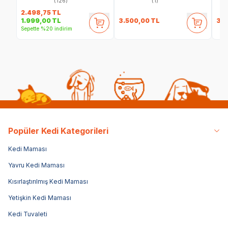
Maması 8 Kg
(126)
(1)
2.498,75
TL
3.500,00
TL
34
1.999,00
TL
Sepette %20 indirim
Popüler Kedi Kategorileri
Kedi Maması
Yavru Kedi Maması
Kısırlaştırılmış Kedi Maması
Yetişkin Kedi Maması
Kedi Tuvaleti