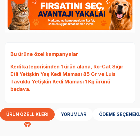
Bu ürüne özel kampanyalar
Kedi
kategorisinden 1 ürün alana,
Ro-Cat Sığır
Etli Yetişkin Yaş Kedi Maması 85 Gr
ve
Luis
Orij
Tavuklu Yetişkin Kedi Maması 1 Kg
ürünü
bedava.
ÜRÜN ÖZELLIKLERI
YORUMLAR
ÖDEME SEÇENEKL