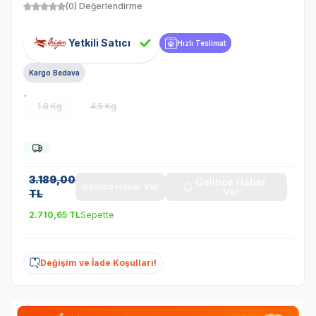
(0) Değerlendirme
Yetkili Satıcı
Hızlı Teslimat
Kargo Bedava
1.8 Kg
4.5 Kg
3.189,00
Gelince Haber
Gelince Haber Ver
Ver
TL
2.710,65
TL
Sepette
Değişim ve İade Koşulları!