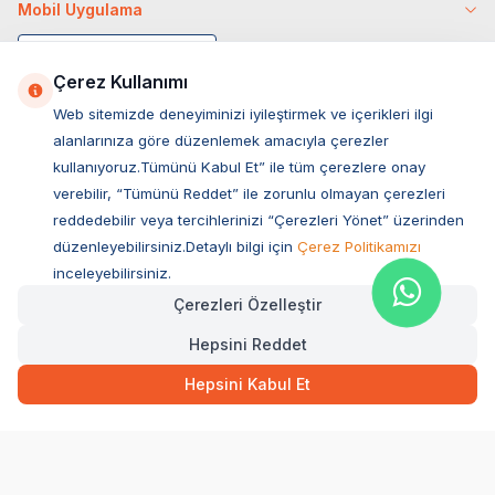
Mobil Uygulama
Çerez Kullanımı
Web sitemizde deneyiminizi iyileştirmek ve içerikleri ilgi
alanlarınıza göre düzenlemek amacıyla çerezler
kullanıyoruz.Tümünü Kabul Et” ile tüm çerezlere onay
verebilir, “Tümünü Reddet” ile zorunlu olmayan çerezleri
reddedebilir veya tercihlerinizi “Çerezleri Yönet” üzerinden
düzenleyebilirsiniz.Detaylı bilgi için
Çerez Politikamızı
Müşteri Hizmetleri
inceleyebilirsiniz.
Çerezleri Özelleştir
Sıkça Sorulan Sorular
Hepsini Reddet
Adres
Hızlı Teslimat
Kargo Bedava
Ovacık Mah. Hacıoğlu Sok. No:13 Başiskele / KOCAELİ
2.710,65
TL
Sepette Anında
Hepsini Kabul Et
Müşteri Destek Hattı
SEPETE EKLE
0850 532 1141
WhatsApp Destek
0554 871 66 20