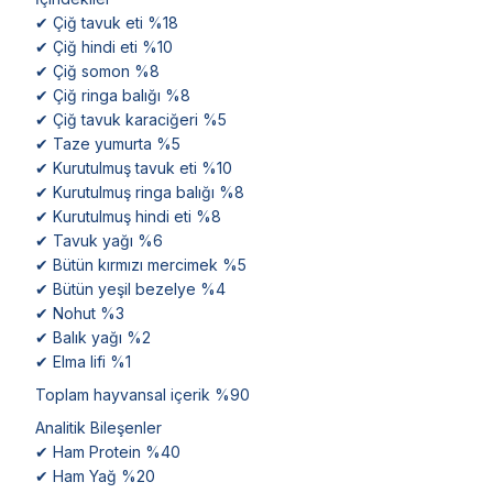
✔ Çiğ tavuk eti %18
✔ Çiğ hindi eti %10
✔ Çiğ somon %8
✔ Çiğ ringa balığı %8
✔ Çiğ tavuk karaciğeri %5
✔ Taze yumurta %5
✔ Kurutulmuş tavuk eti %10
✔ Kurutulmuş ringa balığı %8
✔ Kurutulmuş hindi eti %8
✔ Tavuk yağı %6
✔ Bütün kırmızı mercimek %5
✔ Bütün yeşil bezelye %4
✔ Nohut %3
✔ Balık yağı %2
✔ Elma lifi %1
Toplam hayvansal içerik %90
Analitik Bileşenler
✔ Ham Protein %40
✔ Ham Yağ %20