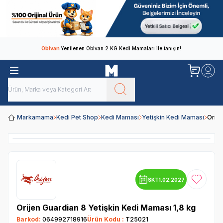
Obivan
Yenilenen Obivan 2 KG Kedi Mamaları ile tanışın!
Markamama
Kedi Pet Shop
Kedi Maması
Yetişkin Kedi Maması
Orije
SKT
1.02.2027
Favoriye
Orijen Guardian 8 Yetişkin Kedi Maması 1,8 kg
Barkod:
064992718916
Ürün Kodu :
T25021