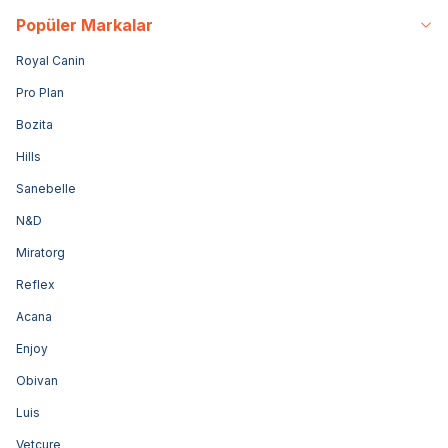
Popüler Markalar
Royal Canin
Pro Plan
Bozita
Hills
Sanebelle
N&D
Miratorg
Reflex
Acana
Enjoy
Obivan
Luis
Vetcure