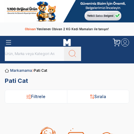
Obivan
Yenilenen Obivan 2 KG Kedi Mamaları ile tanışın!
Markamama
Pati Cat
Pati Cat
Filtrele
Sırala